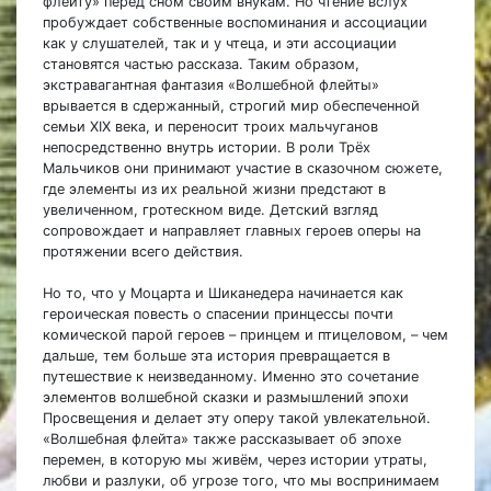
флейту» перед сном своим внукам. Но чтение вслух
пробуждает собственные воспоминания и ассоциации
как у слушателей, так и у чтеца, и эти ассоциации
становятся частью рассказа. Таким образом,
экстравагантная фантазия «Волшебной флейты»
врывается в сдержанный, строгий мир обеспеченной
семьи XIX века, и переносит троих мальчуганов
непосредственно внутрь истории. В роли Трёх
Мальчиков они принимают участие в сказочном сюжете,
где элементы из их реальной жизни предстают в
увеличенном, гротескном виде. Детский взгляд
сопровождает и направляет главных героев оперы на
протяжении всего действия.
Но то, что у Моцарта и Шиканедера начинается как
героическая повесть о спасении принцессы почти
комической парой героев – принцем и птицеловом, – чем
дальше, тем больше эта история превращается в
путешествие к неизведанному. Именно это сочетание
элементов волшебной сказки и размышлений эпохи
Просвещения и делает эту оперу такой увлекательной.
«Волшебная флейта» также рассказывает об эпохе
перемен, в которую мы живём, через истории утраты,
любви и разлуки, об угрозе того, что мы воспринимаем