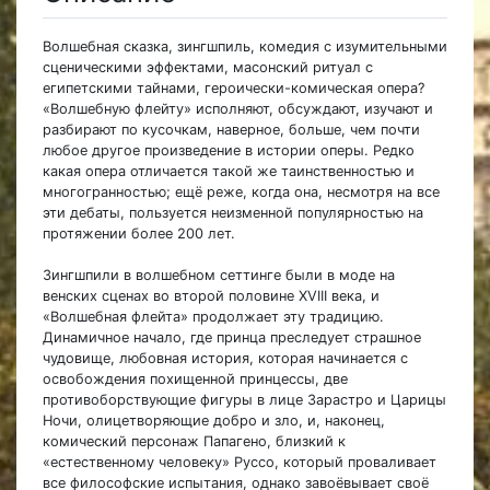
Волшебная сказка, зингшпиль, комедия с изумительными
сценическими эффектами, масонский ритуал с
египетскими тайнами, героически-комическая опера?
«Волшебную флейту» исполняют, обсуждают, изучают и
разбирают по кусочкам, наверное, больше, чем почти
любое другое произведение в истории оперы. Редко
какая опера отличается такой же таинственностью и
многогранностью; ещё реже, когда она, несмотря на все
эти дебаты, пользуется неизменной популярностью на
протяжении более 200 лет.
Зингшпили в волшебном сеттинге были в моде на
венских сценах во второй половине XVIII века, и
«Волшебная флейта» продолжает эту традицию.
Динамичное начало, где принца преследует страшное
чудовище, любовная история, которая начинается с
освобождения похищенной принцессы, две
противоборствующие фигуры в лице Зарастро и Царицы
Ночи, олицетворяющие добро и зло, и, наконец,
комический персонаж Папагено, близкий к
«естественному человеку» Руссо, который проваливает
все философские испытания, однако завоёвывает своё