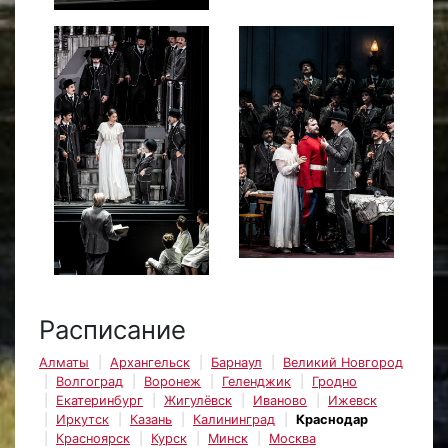
Расписание
Алматы
Архангельск
Барнаул
Великий Новгород
Волгоград
Воронеж
Геленджик
Гродно
Екатеринбург
Жигулёвск
Иваново
Ижевск
Иркутск
Казань
Калининград
Краснодар
Красноярск
Курск
Минск
Москва