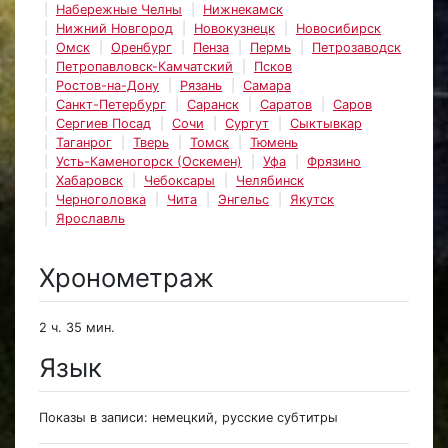
Набережные Челны
Нижнекамск
Нижний Новгород
Новокузнецк
Новосибирск
Омск
Оренбург
Пенза
Пермь
Петрозаводск
Петропавловск-Камчатский
Псков
Ростов-на-Дону
Рязань
Самара
Санкт-Петербург
Саранск
Саратов
Саров
Сергиев Посад
Сочи
Сургут
Сыктывкар
Таганрог
Тверь
Томск
Тюмень
Усть-Каменогорск (Оскемен)
Уфа
Фрязино
Хабаровск
Чебоксары
Челябинск
Черноголовка
Чита
Энгельс
Якутск
Ярославль
Хронометраж
2 ч. 35 мин.
Язык
Показы в записи: немецкий, русские субтитры