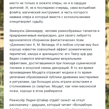
место не только в сюжете оперы, но и в сердцах
зрителей. И, не в последнюю очередь, сама волшебная
флейта, магический инструмент, в честь которого
названа опера и который вместе с колокольчиками
олицетворяет судьбу.
Эмануэль Шиканедер, человек разнообразных талантов и
предприимчивый импресарио, для своего либретто
вдохновлялся сборником фантастических поэм
«Джиннистан» К. М. Виланда. И в любом случае ему был
хорошо известен совокупный эффект романтических
перипетий, юмора и зрелищности: его Театр ауф дер
Виден славился впечатляющими визуальными
эффектами, достигавшимися при помощи сценической
техники и искусной смены декораций. В то же время
произведение Моцарта отражает модное в то время
увлечение образованной публики древними мистериями
и ритуалами, где большую роль играли испытания и
столкновение со смертью. Моцарт, как член масонской
ложи, хорошо в этом разбирался.
Режиссёр Лидия Штайер отдаёт сюжет на откуп
рассказчику – дедушке, который читает «Волшебную