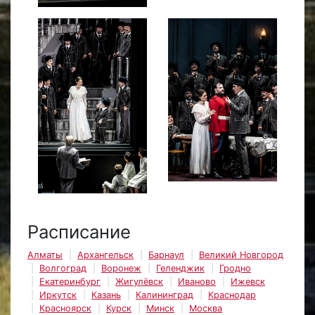
Расписание
Алматы
Архангельск
Барнаул
Великий Новгород
Волгоград
Воронеж
Геленджик
Гродно
Екатеринбург
Жигулёвск
Иваново
Ижевск
Иркутск
Казань
Калининград
Краснодар
Красноярск
Курск
Минск
Москва