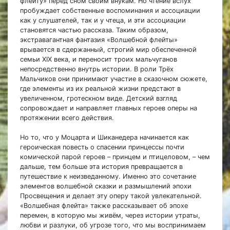
флейту» перед сном своим внукам. Но чтение вслух
пробуждает собственные воспоминания и ассоциации
как у слушателей, так и у чтеца, и эти ассоциации
становятся частью рассказа. Таким образом,
экстравагантная фантазия «Волшебной флейты»
врывается в сдержанный, строгий мир обеспеченной
семьи XIX века, и переносит троих мальчуганов
непосредственно внутрь истории. В роли Трёх
Мальчиков они принимают участие в сказочном сюжете,
где элементы из их реальной жизни предстают в
увеличенном, гротескном виде. Детский взгляд
сопровождает и направляет главных героев оперы на
протяжении всего действия.
Но то, что у Моцарта и Шиканедера начинается как
героическая повесть о спасении принцессы почти
комической парой героев – принцем и птицеловом, – чем
дальше, тем больше эта история превращается в
путешествие к неизведанному. Именно это сочетание
элементов волшебной сказки и размышлений эпохи
Просвещения и делает эту оперу такой увлекательной.
«Волшебная флейта» также рассказывает об эпохе
перемен, в которую мы живём, через истории утраты,
любви и разлуки, об угрозе того, что мы воспринимаем