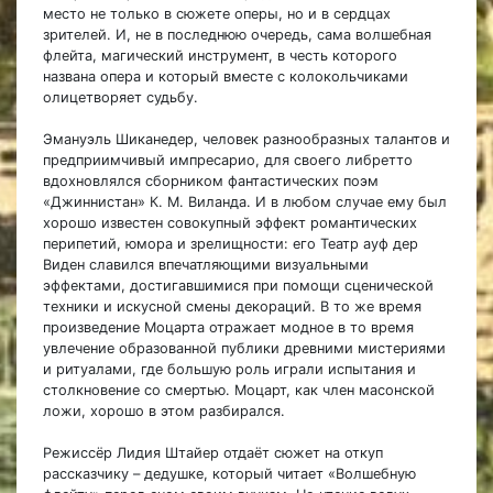
место не только в сюжете оперы, но и в сердцах
зрителей. И, не в последнюю очередь, сама волшебная
флейта, магический инструмент, в честь которого
названа опера и который вместе с колокольчиками
олицетворяет судьбу.
Эмануэль Шиканедер, человек разнообразных талантов и
предприимчивый импресарио, для своего либретто
вдохновлялся сборником фантастических поэм
«Джиннистан» К. М. Виланда. И в любом случае ему был
хорошо известен совокупный эффект романтических
перипетий, юмора и зрелищности: его Театр ауф дер
Виден славился впечатляющими визуальными
эффектами, достигавшимися при помощи сценической
техники и искусной смены декораций. В то же время
произведение Моцарта отражает модное в то время
увлечение образованной публики древними мистериями
и ритуалами, где большую роль играли испытания и
столкновение со смертью. Моцарт, как член масонской
ложи, хорошо в этом разбирался.
Режиссёр Лидия Штайер отдаёт сюжет на откуп
рассказчику – дедушке, который читает «Волшебную