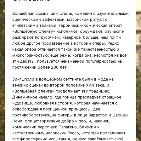
Волшебная сказка, зингшпиль, комедия с изумительными
сценическими эффектами, масонский ритуал с
египетскими тайнами, героически-комическая опера?
«Волшебную флейту» исполняют, обсуждают, изучают и
разбирают по кусочкам, наверное, больше, чем почти
любое другое произведение в истории оперы. Редко
какая опера отличается такой же таинственностью и
многогранностью; ещё реже, когда она, несмотря на все
эти дебаты, пользуется неизменной популярностью на
протяжении более 200 лет.
Зингшпили в волшебном сеттинге были в моде на
венских сценах во второй половине XVIII века, и
«Волшебная флейта» продолжает эту традицию.
Динамичное начало, где принца преследует страшное
чудовище, любовная история, которая начинается с
освобождения похищенной принцессы, две
противоборствующие фигуры в лице Зарастро и Царицы
Ночи, олицетворяющие добро и зло, и, наконец,
комический персонаж Папагено, близкий к
«естественному человеку» Руссо, который проваливает
все философские испытания, однако завоёвывает своё