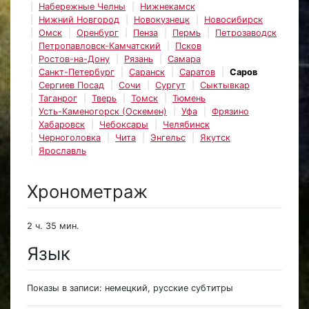
Набережные Челны
Нижнекамск
Нижний Новгород
Новокузнецк
Новосибирск
Омск
Оренбург
Пенза
Пермь
Петрозаводск
Петропавловск-Камчатский
Псков
Ростов-на-Дону
Рязань
Самара
Санкт-Петербург
Саранск
Саратов
Саров
Сергиев Посад
Сочи
Сургут
Сыктывкар
Таганрог
Тверь
Томск
Тюмень
Усть-Каменогорск (Оскемен)
Уфа
Фрязино
Хабаровск
Чебоксары
Челябинск
Черноголовка
Чита
Энгельс
Якутск
Ярославль
Хронометраж
2 ч. 35 мин.
Язык
Показы в записи: немецкий, русские субтитры