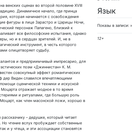
а венских сценах во второй половине XVIII
Язык
радицию. Динамичное начало, где принца
рия, которая начинается с освобождения
ие фигуры в лице Зарастро и Царицы Ночи,
Показы в записи:
ический персонаж Папагено, близкий к
валивает все философские испытания, однако
12+
ры, но и в сердцах зрителей. И, не в
агический инструмент, в честь которого
ками олицетворяет судьбу.
талантов и предприимчивый импресарио, для
астических поэм «Джиннистан» К. М.
звестен совокупный эффект романтических
уф дер Виден славился впечатляющими
помощи сценической техники и искусной
 Моцарта отражает модное в то время
стериями и ритуалами, где большую роль
 Моцарт, как член масонской ложи, хорошо в
 рассказчику – дедушке, который читает
 Но чтение вслух пробуждает собственные
ак и у чтеца, и эти ассоциации становятся