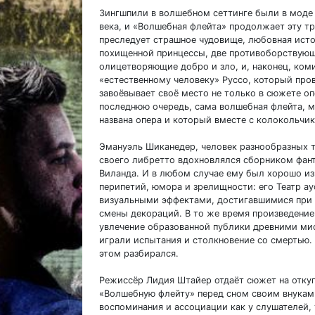
Зингшпили в волшебном сеттинге были в моде н
века, и «Волшебная флейта» продолжает эту т
преследует страшное чудовище, любовная исто
похищенной принцессы, две противоборствующ
олицетворяющие добро и зло, и, наконец, ком
«естественному человеку» Руссо, который про
завоёвывает своё место не только в сюжете опе
последнюю очередь, сама волшебная флейта, м
названа опера и который вместе с колокольчи
Эмануэль Шиканедер, человек разнообразных 
своего либретто вдохновлялся сборником фант
Виланда. И в любом случае ему был хорошо и
перипетий, юмора и зрелищности: его Театр а
визуальными эффектами, достигавшимися при 
смены декораций. В то же время произведение
увлечение образованной публики древними ми
играли испытания и столкновение со смертью.
этом разбирался.
Режиссёр Лидия Штайер отдаёт сюжет на откуп
«Волшебную флейту» перед сном своим внукам.
воспоминания и ассоциации как у слушателей, т