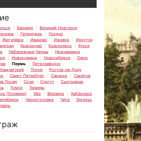
ие
ельск
Барнаул
Великий Новгород
оронеж
Геленджик
Гродно
Жигулёвск
Иваново
Ижевск
Иркутск
инград
Краснодар
Красноярск
Курск
а
Набережные Челны
Нижнекамск
род
Новокузнецк
Новосибирск
Омск
нза
Пермь
Петрозаводск
-Камчатский
Псков
Ростов-на-Дону
ра
Санкт-Петербург
Саранск
Саратов
ев Посад
Сочи
Сургут
Сыктывкар
рь
Томск
Тюмень
ск (Оскемен)
Уфа
Фрязино
Хабаровск
елябинск
Черноголовка
Чита
Энгельс
лавль
траж