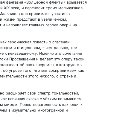
тная фантазия «Волшебной флейты» врывается
 XIX века, и переносит троих мальчуганов
 Мальчиков они принимают участие в
ой жизни предстают в увеличенном,
 и направляет главных героев оперы на
 как героическая повесть о спасении
ринцем и птицеловом, – чем дальше, тем
ие к неизведанному. Именно это сочетание
охи Просвещения и делает эту оперу такой
сказывает об эпохе перемен, в которую мы
, об угрозе того, что мы воспринимаем как
лекательности этого чужого, о страхе и
но расширяет свой спектр тональностей,
как невинная сказка с чётким пониманием
ым миром. Повествовательность как ключ к
 чем в изумительно многогранной и