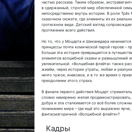
частью рассказа. Таким образом, экстраваган
в сдержанный, строгий мир обеспеченной семьи
непосредственно внутрь истории. В роли Трёх
сказочном сюжете, где элементы из их реальн
гротескном виде. Детский взгляд сопровождает
протяжении всего действия.
Но то, что у Моцарта и Шиканедера начинается
принцессы почти комической парой героев – п
больше эта история превращается в путешеств
элементов волшебной сказки и размышлений эп
увлекательной. «Волшебная флейта» также рас
живём, через истории утраты, любви и разлуки
нечто чужое, инаковое, и в то же время о прив
преодолении этого страха.
В финале первого действия Моцарт стремитель
словно намеренно желая продемонстрировать, 
добра и зла сталкивается со всё более сложн
пониманию мира – где ещё это выражено ярче,
фантасмагоричной «Волшебной флейте»?
Кадры