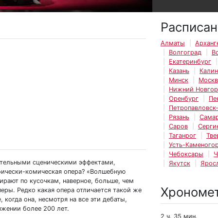
Расписан
Алматы
Арханг
Волгоград
В
Екатеринбург
Казань
Калин
Минск
Москв
Нижний Новго
Оренбург
Пе
Петропавловск
Рязань
Сама
Саров
Серги
Таганрог
Тве
Усть-Каменогор
Чебоксары
Ч
мительными сценическими эффектами,
Якутск
Ярос
роически-комическая опера? «Волшебную
ирают по кусочкам, наверное, больше, чем
Хрономе
еры. Редко какая опера отличается такой же
 когда она, несмотря на все эти дебаты,
яжении более 200 лет.
2 ч. 35 мин.