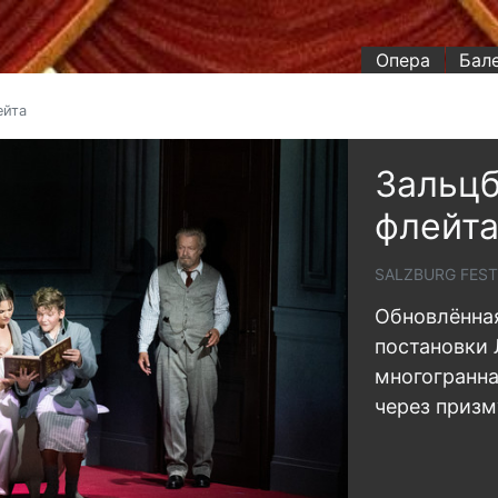
Опера
Бал
ейта
Зальцб
флейт
SALZBURG FEST
Обновлённая
постановки 
многогранна
через призм