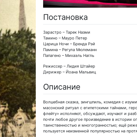
Постановка
Зарастро – Тарек Назми
Тамино – Мауро Петер
Царица Ночи – Бренда Рэй
Памина – Регула Мюлеманн
Папагено – Михаэль Нагль
Режиссер – Лидия Штайер
Дирижер – Йоана Мальвиц
Описание
Волшебная сказка, зингшпиль, комедия с изу
масонский ритуал с египетскими тайнами, ге
флейту» исполняют, обсуждают, изучают и разб
почти любое другое произведение в истории оп
таинственностью и многогранностью; ещё реже,
пользуется неизменной популярностью на прот