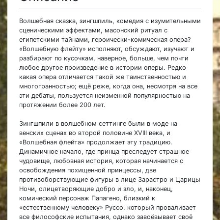
Волшебная сказка, зингшпиль, комедия с изумительными
сценическими эффектами, масонский ритуал с
египетскими тайнами, героически-комическая опера?
«Волшебную флейту» исполняют, обсуждают, изучают и
разбирают по кусочкам, наверное, больше, чем почти
любое другое произведение в истории оперы. Редко
какая опера отличается такой же таинственностью и
многогранностью; ещё реже, когда она, несмотря на все
эти дебаты, пользуется неизменной популярностью на
протяжении более 200 лет.
Зингшпили в волшебном сеттинге были в моде на
венских сценах во второй половине XVIII века, и
«Волшебная флейта» продолжает эту традицию.
Динамичное начало, где принца преследует страшное
чудовище, любовная история, которая начинается с
освобождения похищенной принцессы, две
противоборствующие фигуры в лице Зарастро и Царицы
Ночи, олицетворяющие добро и зло, и, наконец,
комический персонаж Папагено, близкий к
«естественному человеку» Руссо, который проваливает
все философские испытания, однако завоёвывает своё