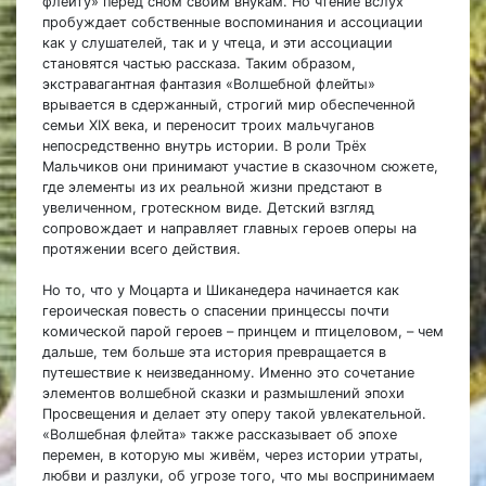
флейту» перед сном своим внукам. Но чтение вслух
пробуждает собственные воспоминания и ассоциации
как у слушателей, так и у чтеца, и эти ассоциации
становятся частью рассказа. Таким образом,
экстравагантная фантазия «Волшебной флейты»
врывается в сдержанный, строгий мир обеспеченной
семьи XIX века, и переносит троих мальчуганов
непосредственно внутрь истории. В роли Трёх
Мальчиков они принимают участие в сказочном сюжете,
где элементы из их реальной жизни предстают в
увеличенном, гротескном виде. Детский взгляд
сопровождает и направляет главных героев оперы на
протяжении всего действия.
Но то, что у Моцарта и Шиканедера начинается как
героическая повесть о спасении принцессы почти
комической парой героев – принцем и птицеловом, – чем
дальше, тем больше эта история превращается в
путешествие к неизведанному. Именно это сочетание
элементов волшебной сказки и размышлений эпохи
Просвещения и делает эту оперу такой увлекательной.
«Волшебная флейта» также рассказывает об эпохе
перемен, в которую мы живём, через истории утраты,
любви и разлуки, об угрозе того, что мы воспринимаем