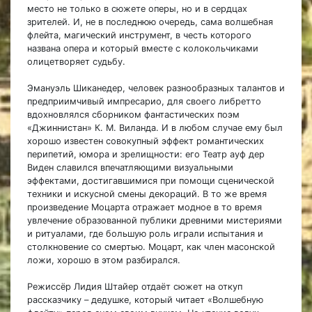
место не только в сюжете оперы, но и в сердцах
зрителей. И, не в последнюю очередь, сама волшебная
флейта, магический инструмент, в честь которого
названа опера и который вместе с колокольчиками
олицетворяет судьбу.
Эмануэль Шиканедер, человек разнообразных талантов и
предприимчивый импресарио, для своего либретто
вдохновлялся сборником фантастических поэм
«Джиннистан» К. М. Виланда. И в любом случае ему был
хорошо известен совокупный эффект романтических
перипетий, юмора и зрелищности: его Театр ауф дер
Виден славился впечатляющими визуальными
эффектами, достигавшимися при помощи сценической
техники и искусной смены декораций. В то же время
произведение Моцарта отражает модное в то время
увлечение образованной публики древними мистериями
и ритуалами, где большую роль играли испытания и
столкновение со смертью. Моцарт, как член масонской
ложи, хорошо в этом разбирался.
Режиссёр Лидия Штайер отдаёт сюжет на откуп
рассказчику – дедушке, который читает «Волшебную