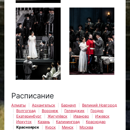
Расписание
Алматы
Архангельск
Барнаул
Великий Новгород
Волгоград
Воронеж
Геленджик
Гродно
Екатеринбург
Жигулёвск
Иваново
Ижевск
Иркутск
Казань
Калининград
Краснодар
Красноярск
Курск
Минск
Москва