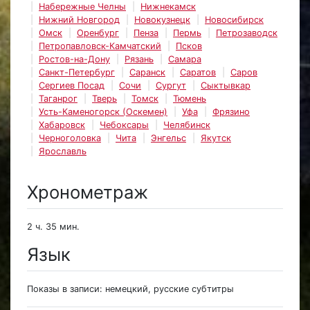
Набережные Челны
Нижнекамск
Нижний Новгород
Новокузнецк
Новосибирск
Омск
Оренбург
Пенза
Пермь
Петрозаводск
Петропавловск-Камчатский
Псков
Ростов-на-Дону
Рязань
Самара
Санкт-Петербург
Саранск
Саратов
Саров
Сергиев Посад
Сочи
Сургут
Сыктывкар
Таганрог
Тверь
Томск
Тюмень
Усть-Каменогорск (Оскемен)
Уфа
Фрязино
Хабаровск
Чебоксары
Челябинск
Черноголовка
Чита
Энгельс
Якутск
Ярославль
Хронометраж
2 ч. 35 мин.
Язык
Показы в записи: немецкий, русские субтитры