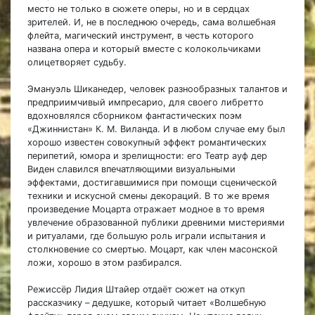
место не только в сюжете оперы, но и в сердцах
зрителей. И, не в последнюю очередь, сама волшебная
флейта, магический инструмент, в честь которого
названа опера и который вместе с колокольчиками
олицетворяет судьбу.
Эмануэль Шиканедер, человек разнообразных талантов и
предприимчивый импресарио, для своего либретто
вдохновлялся сборником фантастических поэм
«Джиннистан» К. М. Виланда. И в любом случае ему был
хорошо известен совокупный эффект романтических
перипетий, юмора и зрелищности: его Театр ауф дер
Виден славился впечатляющими визуальными
эффектами, достигавшимися при помощи сценической
техники и искусной смены декораций. В то же время
произведение Моцарта отражает модное в то время
увлечение образованной публики древними мистериями
и ритуалами, где большую роль играли испытания и
столкновение со смертью. Моцарт, как член масонской
ложи, хорошо в этом разбирался.
Режиссёр Лидия Штайер отдаёт сюжет на откуп
рассказчику – дедушке, который читает «Волшебную