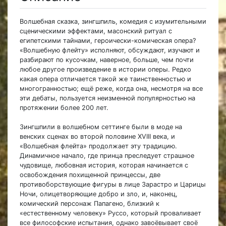
Волшебная сказка, зингшпиль, комедия с изумительными
сценическими эффектами, масонский ритуал с
египетскими тайнами, героически-комическая опера?
«Волшебную флейту» исполняют, обсуждают, изучают и
разбирают по кусочкам, наверное, больше, чем почти
любое другое произведение в истории оперы. Редко
какая опера отличается такой же таинственностью и
многогранностью; ещё реже, когда она, несмотря на все
эти дебаты, пользуется неизменной популярностью на
протяжении более 200 лет.
Зингшпили в волшебном сеттинге были в моде на
венских сценах во второй половине XVIII века, и
«Волшебная флейта» продолжает эту традицию.
Динамичное начало, где принца преследует страшное
чудовище, любовная история, которая начинается с
освобождения похищенной принцессы, две
противоборствующие фигуры в лице Зарастро и Царицы
Ночи, олицетворяющие добро и зло, и, наконец,
комический персонаж Папагено, близкий к
«естественному человеку» Руссо, который проваливает
все философские испытания, однако завоёвывает своё