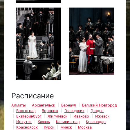
Расписание
Алматы
Архангельск
Барнаул
Великий Новгород
Волгоград
Воронеж
Геленджик
Гродно
Екатеринбург
Жигулёвск
Иваново
Ижевск
Иркутск
Казань
Калининград
Краснодар
Красноярск
Курск
Минск
Москва