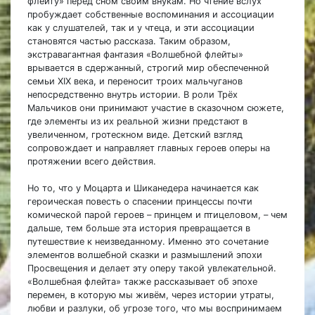
флейту» перед сном своим внукам. Но чтение вслух
пробуждает собственные воспоминания и ассоциации
как у слушателей, так и у чтеца, и эти ассоциации
становятся частью рассказа. Таким образом,
экстравагантная фантазия «Волшебной флейты»
врывается в сдержанный, строгий мир обеспеченной
семьи XIX века, и переносит троих мальчуганов
непосредственно внутрь истории. В роли Трёх
Мальчиков они принимают участие в сказочном сюжете,
где элементы из их реальной жизни предстают в
увеличенном, гротескном виде. Детский взгляд
сопровождает и направляет главных героев оперы на
протяжении всего действия.
Но то, что у Моцарта и Шиканедера начинается как
героическая повесть о спасении принцессы почти
комической парой героев – принцем и птицеловом, – чем
дальше, тем больше эта история превращается в
путешествие к неизведанному. Именно это сочетание
элементов волшебной сказки и размышлений эпохи
Просвещения и делает эту оперу такой увлекательной.
«Волшебная флейта» также рассказывает об эпохе
перемен, в которую мы живём, через истории утраты,
любви и разлуки, об угрозе того, что мы воспринимаем