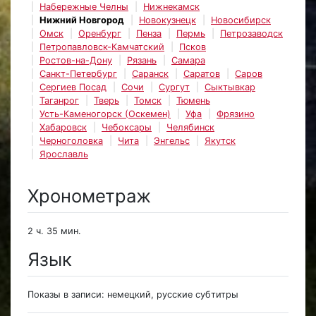
Набережные Челны
Нижнекамск
Нижний Новгород
Новокузнецк
Новосибирск
Омск
Оренбург
Пенза
Пермь
Петрозаводск
Петропавловск-Камчатский
Псков
Ростов-на-Дону
Рязань
Самара
Санкт-Петербург
Саранск
Саратов
Саров
Сергиев Посад
Сочи
Сургут
Сыктывкар
Таганрог
Тверь
Томск
Тюмень
Усть-Каменогорск (Оскемен)
Уфа
Фрязино
Хабаровск
Чебоксары
Челябинск
Черноголовка
Чита
Энгельс
Якутск
Ярославль
Хронометраж
2 ч. 35 мин.
Язык
Показы в записи: немецкий, русские субтитры