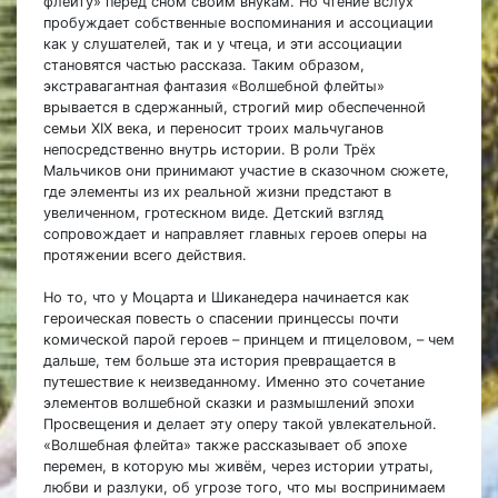
флейту» перед сном своим внукам. Но чтение вслух
пробуждает собственные воспоминания и ассоциации
как у слушателей, так и у чтеца, и эти ассоциации
становятся частью рассказа. Таким образом,
экстравагантная фантазия «Волшебной флейты»
врывается в сдержанный, строгий мир обеспеченной
семьи XIX века, и переносит троих мальчуганов
непосредственно внутрь истории. В роли Трёх
Мальчиков они принимают участие в сказочном сюжете,
где элементы из их реальной жизни предстают в
увеличенном, гротескном виде. Детский взгляд
сопровождает и направляет главных героев оперы на
протяжении всего действия.
Но то, что у Моцарта и Шиканедера начинается как
героическая повесть о спасении принцессы почти
комической парой героев – принцем и птицеловом, – чем
дальше, тем больше эта история превращается в
путешествие к неизведанному. Именно это сочетание
элементов волшебной сказки и размышлений эпохи
Просвещения и делает эту оперу такой увлекательной.
«Волшебная флейта» также рассказывает об эпохе
перемен, в которую мы живём, через истории утраты,
любви и разлуки, об угрозе того, что мы воспринимаем