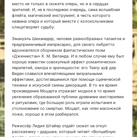
место не только в сюжете оперы, но и в сердцах
зрителей. И, не в последнюю очередь, сама волшебная
флейта, магический инструмент, в честь которого
названа опера и который вместе с колокольчиками
олицетворяет судьбу.
Эмануэль Шиканедер, человек разнообразных талантов и
предприимчивый импресарио, для своего либретто
вдохновлялся сборником фантастических поэм
«Джиннистан» К. М. Виланда. И в любом случае ему был
хорошо известен совокупный эффект романтических
перипетий, юмора и зрелищности: его Театр ауф дер
Виден славился впечатляющими визуальными
эффектами, достигавшимися при помощи сценической
техники и искусной смены декораций. В то же время
произведение Моцарта отражает модное в то время
увлечение образованной публики древними мистериями
и ритуалами, где большую роль играли испытания и
столкновение со смертью. Моцарт, как член масонской
ложи, хорошо в этом разбирался.
Режиссёр Лидия Штайер отдаёт сюжет на откуп
рассказчику – дедушке, который читает «Волшебную