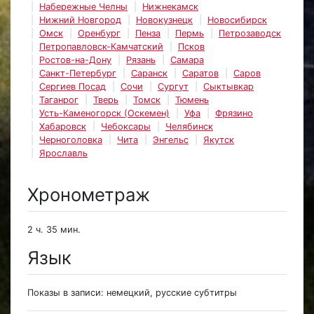
Набережные Челны
Нижнекамск
Нижний Новгород
Новокузнецк
Новосибирск
Омск
Оренбург
Пенза
Пермь
Петрозаводск
Петропавловск-Камчатский
Псков
Ростов-на-Дону
Рязань
Самара
Санкт-Петербург
Саранск
Саратов
Саров
Сергиев Посад
Сочи
Сургут
Сыктывкар
Таганрог
Тверь
Томск
Тюмень
Усть-Каменогорск (Оскемен)
Уфа
Фрязино
Хабаровск
Чебоксары
Челябинск
Черноголовка
Чита
Энгельс
Якутск
Ярославль
Хронометраж
2 ч. 35 мин.
Язык
Показы в записи: немецкий, русские субтитры