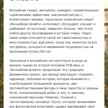
Волшебная сказка, зингшпиль, комедия с изумительными
сценическими эффектами, масонский ритуал с
египетскими тайнами, героически-комическая опера?
«Волшебную флейту» исполняют, обсуждают, изучают и
разбирают по кусочкам, наверное, больше, чем почти
любое другое произведение в истории оперы. Редко
какая опера отличается такой же таинственностью и
многогранностью; ещё реже, когда она, несмотря на все
эти дебаты, пользуется неизменной популярностью на
протяжении более 200 лет.
Зингшпили в волшебном сеттинге были в моде на
венских сценах во второй половине XVIII века, и
«Волшебная флейта» продолжает эту традицию.
Динамичное начало, где принца преследует страшное
чудовище, любовная история, которая начинается с
освобождения похищенной принцессы, две
противоборствующие фигуры в лице Зарастро и Царицы
Ночи, олицетворяющие добро и зло, и, наконец,
комический персонаж Папагено, близкий к
«естественному человеку» Руссо, который проваливает
все философские испытания, однако завоёвывает своё