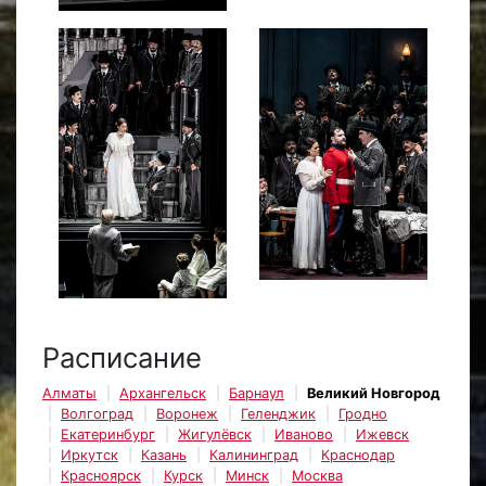
Расписание
Алматы
Архангельск
Барнаул
Великий Новгород
Волгоград
Воронеж
Геленджик
Гродно
Екатеринбург
Жигулёвск
Иваново
Ижевск
Иркутск
Казань
Калининград
Краснодар
Красноярск
Курск
Минск
Москва