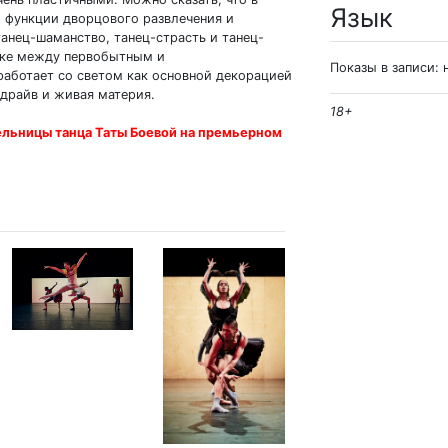
Язык
й функции дворцового развлечения и
танец-шаманство, танец-страсть и танец-
тыке между первобытным и
Показы в записи: 
работает со светом как основной декорацией
 драйв и живая материя.
18+
ельницы танца Таты Боевой на премьерном