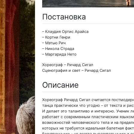
Постановка
– Клаудия Ортис Арайса
– Кортни Генри
– Мэтью Рич
– Никола Страда
– Маргарида Нето
Хореограф – Ричард Сигал
Сценография и свет – Ричард Сигал
Описание
Хореограф Ричард Сигал считается постмодер
танца практически что угодно – от текста и р
И делает это талантливо и интересно. Ученик 
работает с современным пластическим языком
возможностей человеческого тела и на предел
которых не требуется идеальная балетная факт
безупречными – но всегда выразительными и оч