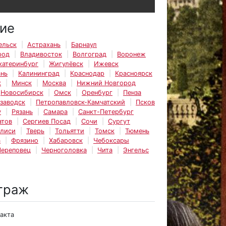
ие
ельск
Астрахань
Барнаул
род
Владивосток
Волгоград
Воронеж
катеринбург
Жигулёвск
Ижевск
ань
Калининград
Краснодар
Красноярск
к
Минск
Москва
Нижний Новгород
Новосибирск
Омск
Оренбург
Пенза
заводск
Петропавловск-Камчатский
Псков
у
Рязань
Самара
Санкт-Петербург
атов
Сергиев Посад
Сочи
Сургут
лиси
Тверь
Тольятти
Томск
Тюмень
а
Фрязино
Хабаровск
Чебоксары
Череповец
Черноголовка
Чита
Энгельс
траж
ракта