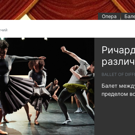
Опера
Бал
ичий
Ричард
различ
BALLET OF DIF
Балет между
пределом в