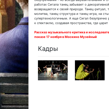
работах Сигала танец забывает о декоративно
возвращается к своей природе. Танец-ритуал, 
молитва, танец-структура и танец-игра, на с
супертехнологичным. А еще Сигал безупречно 
к спектаклю, создавая пространства, где царит
Рассказ музыкального критика и исследоват
показе 17 ноября в Москино Музейный
Кадры