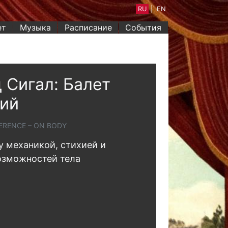
RU
|
EN
ет
Музыка
Расписание
События
 Сигал: Балет
ий
FERENCE – ON BODY
 механикой, стихией и
озможностей тела