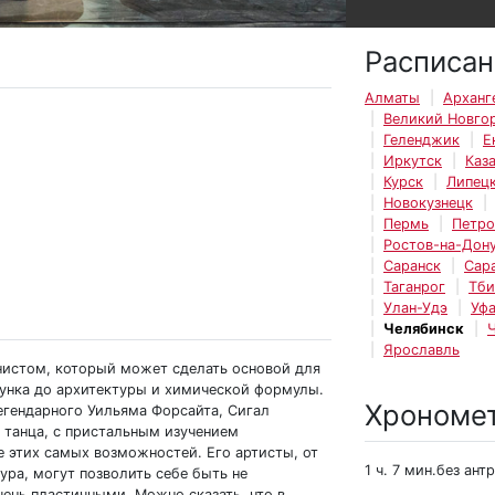
Расписан
Алматы
Арханг
Великий Новго
Геленджик
Е
Иркутск
Каз
Курск
Липец
Новокузнецк
Пермь
Петро
Ростов-на-Дон
Саранск
Сар
Таганрог
Тби
Улан-Удэ
Уф
Челябинск
Ярославль
нистом, который может сделать основой для
исунка до архитектуры и химической формулы.
Хрономе
легендарного Уильяма Форсайта, Сигал
 танца, с пристальным изучением
е этих самых возможностей. Его артисты, от
1 ч. 7 мин.без ант
ура, могут позволить себе быть не
ень пластичными. Можно сказать, что в