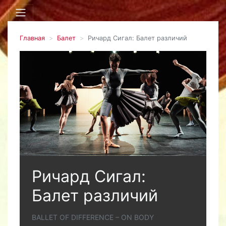
Главная
Балет
Ричард Сигал: Балет различий
Ричард Сигал:
Балет различий
BALLET OF DIFFERENCE – ON BODY