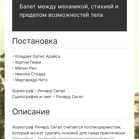
Балет между механикой, стихией и
пределом возможностей тела
Постановка
– Клаудия Ортис Арайса
– Кортни Генри
– Мэтью Рич
– Никола Страда
– Маргарида Нето
Хореограф – Ричард Сигал
Сценография и свет – Ричард Сигал
Описание
Хореограф Ричард Сигал считается постмодернистом,
который может сделать основой для танца практически
что угодно – от текста и рисунка до архитектуры и