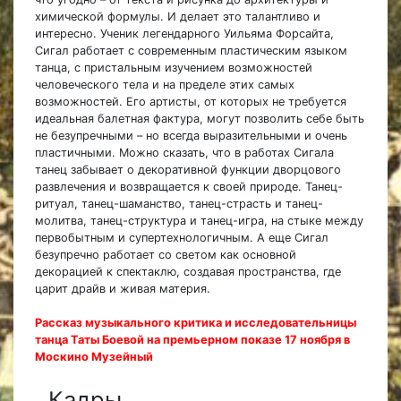
химической формулы. И делает это талантливо и
интересно. Ученик легендарного Уильяма Форсайта,
Сигал работает с современным пластическим языком
танца, с пристальным изучением возможностей
человеческого тела и на пределе этих самых
возможностей. Его артисты, от которых не требуется
идеальная балетная фактура, могут позволить себе быть
не безупречными – но всегда выразительными и очень
пластичными. Можно сказать, что в работах Сигала
танец забывает о декоративной функции дворцового
развлечения и возвращается к своей природе. Танец-
ритуал, танец-шаманство, танец-страсть и танец-
молитва, танец-структура и танец-игра, на стыке между
первобытным и супертехнологичным. А еще Сигал
безупречно работает со светом как основной
декорацией к спектаклю, создавая пространства, где
царит драйв и живая материя.
Рассказ музыкального критика и исследовательницы
танца Таты Боевой на премьерном показе 17 ноября в
Москино Музейный
Кадры