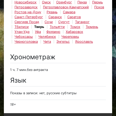
Новосибирск
Омск
Оренбург
Пенза
Пермь
Петрозаводск
Петропавловск-Камчатский
Псков
Ростов-на-Дону
Рязань
Самара
Санкт-Петербург
Саранск
Саратов
Сергиев Посад
Сочи
Сургут
Таганрог
Тбилиси
Тверь
Тольятти
Томск
Тюмень
Улан-Удэ
Уфа
Фрязино
Хабаровск
Чебоксары
Челябинск
Череповец
Черноголовка
Чита
Энгельс
Ярославль
Хронометраж
1 ч. 7 мин.без антракта
Язык
Показы в записи: нет, русские субтитры
18+