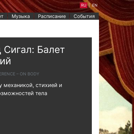
RU
|
EN
ет
Музыка
Расписание
События
 Сигал: Балет
ий
FERENCE – ON BODY
 механикой, стихией и
озможностей тела