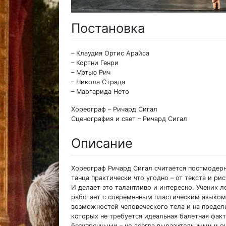
Постановка
– Клаудия Ортис Арайса
– Кортни Генри
– Мэтью Рич
– Никола Страда
– Маргарида Нето
Хореограф – Ричард Сигал
Сценография и свет – Ричард Сигал
Описание
Хореограф Ричард Сигал считается постмодер
танца практически что угодно – от текста и р
И делает это талантливо и интересно. Ученик 
работает с современным пластическим языком
возможностей человеческого тела и на предел
которых не требуется идеальная балетная факт
безупречными – но всегда выразительными и оч