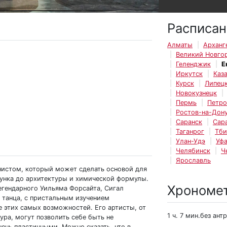
Расписан
Алматы
Арханг
Великий Новго
Геленджик
Е
Иркутск
Каз
Курск
Липец
Новокузнецк
Пермь
Петро
Ростов-на-Дон
Саранск
Сар
Таганрог
Тби
Улан-Удэ
Уф
Челябинск
Ч
Ярославль
нистом, который может сделать основой для
исунка до архитектуры и химической формулы.
Хрономе
легендарного Уильяма Форсайта, Сигал
 танца, с пристальным изучением
е этих самых возможностей. Его артисты, от
1 ч. 7 мин.без ант
ура, могут позволить себе быть не
ень пластичными. Можно сказать, что в