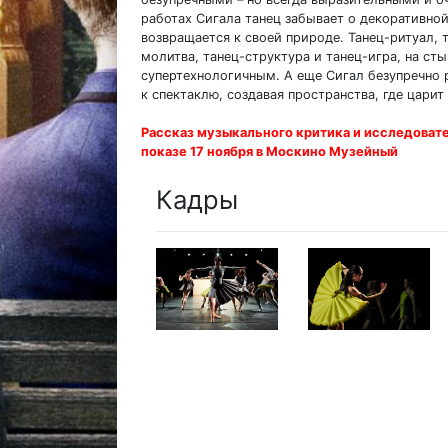
работах Сигала танец забывает о декоративно
возвращается к своей природе. Танец-ритуал, 
молитва, танец-структура и танец-игра, на с
супертехнологичным. А еще Сигал безупречно 
к спектаклю, создавая пространства, где царит
Рассказ музыкального критика и исследоват
показе 17 ноября в Москино Музейный
Кадры