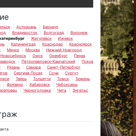
ие
ельск
Астрахань
Барнаул
род
Владивосток
Волгоград
Воронеж
катеринбург
Жигулёвск
Ижевск
ань
Калининград
Краснодар
Красноярск
к
Минск
Москва
Нижний Новгород
Новосибирск
Омск
Оренбург
Пенза
заводск
Петропавловск-Камчатский
Псков
у
Рязань
Самара
Санкт-Петербург
атов
Сергиев Посад
Сочи
Сургут
лиси
Тверь
Тольятти
Томск
Тюмень
а
Фрязино
Хабаровск
Чебоксары
ереповец
Черноголовка
Чита
Энгельс
траж
ракта