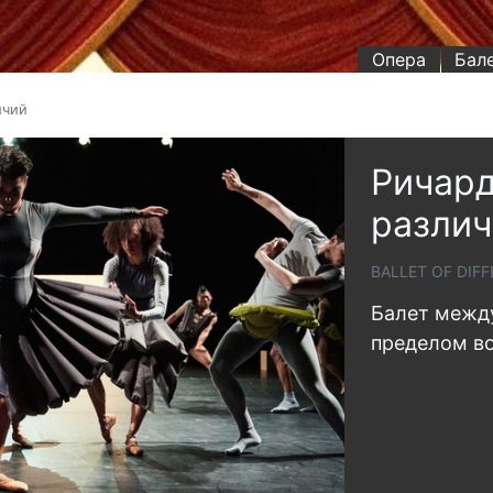
Опера
Бал
ичий
Ричард
различ
BALLET OF DIF
Балет между
пределом в