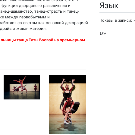
Язык
й функции дворцового развлечения и
танец-шаманство, танец-страсть и танец-
тыке между первобытным и
Показы в записи: 
работает со светом как основной декорацией
 драйв и живая материя.
18+
ельницы танца Таты Боевой на премьерном