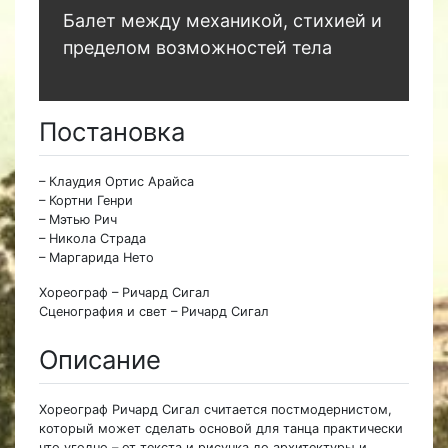
Балет между механикой, стихией и
пределом возможностей тела
Постановка
– Клаудия Ортис Арайса
– Кортни Генри
– Мэтью Рич
– Никола Страда
– Маргарида Нето
Хореограф – Ричард Сигал
Сценография и свет – Ричард Сигал
Описание
Хореограф Ричард Сигал считается постмодернистом,
который может сделать основой для танца практически
что угодно – от текста и рисунка до архитектуры и