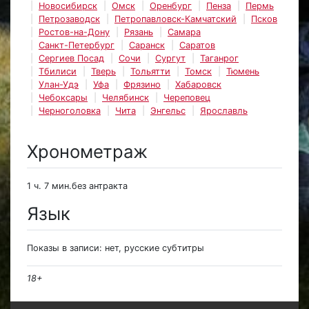
Новосибирск
Омск
Оренбург
Пенза
Пермь
Петрозаводск
Петропавловск-Камчатский
Псков
Ростов-на-Дону
Рязань
Самара
Санкт-Петербург
Саранск
Саратов
Сергиев Посад
Сочи
Сургут
Таганрог
Тбилиси
Тверь
Тольятти
Томск
Тюмень
Улан-Удэ
Уфа
Фрязино
Хабаровск
Чебоксары
Челябинск
Череповец
Черноголовка
Чита
Энгельс
Ярославль
Хронометраж
1 ч. 7 мин.без антракта
Язык
Показы в записи: нет, русские субтитры
18+