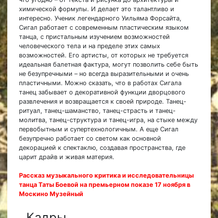
химической формулы. И делает это талантливо и
интересно. Ученик легендарного Уильяма Форсайта,
Сигал работает с современным пластическим языком
танца, с пристальным изучением возможностей
человеческого тела и на пределе этих самых
возможностей. Его артисты, от которых не требуется
идеальная балетная фактура, могут позволить себе быть
не безупречными – но всегда выразительными и очень
пластичными. Можно сказать, что в работах Сигала
танец забывает о декоративной функции дворцового
развлечения и возвращается к своей природе. Танец-
ритуал, танец-шаманство, танец-страсть и танец-
молитва, танец-структура и танец-игра, на стыке между
первобытным и супертехнологичным. А еще Сигал
безупречно работает со светом как основной
декорацией к спектаклю, создавая пространства, где
царит драйв и живая материя.
Рассказ музыкального критика и исследовательницы
танца Таты Боевой на премьерном показе 17 ноября в
Москино Музейный
Кадры