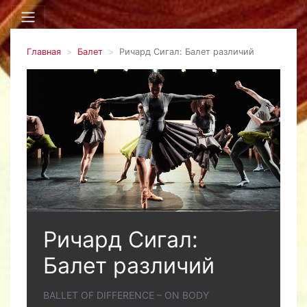
Главная
Балет
Ричард Сигал: Балет различий
Ричард Сигал:
Балет различий
BALLET OF DIFFERENCE – ON BODY