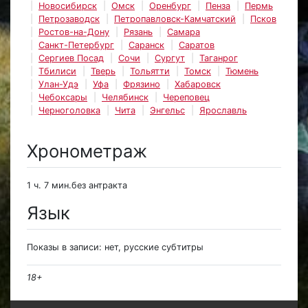
Новосибирск
Омск
Оренбург
Пенза
Пермь
Петрозаводск
Петропавловск-Камчатский
Псков
Ростов-на-Дону
Рязань
Самара
Санкт-Петербург
Саранск
Саратов
Сергиев Посад
Сочи
Сургут
Таганрог
Тбилиси
Тверь
Тольятти
Томск
Тюмень
Улан-Удэ
Уфа
Фрязино
Хабаровск
Чебоксары
Челябинск
Череповец
Черноголовка
Чита
Энгельс
Ярославль
Хронометраж
1 ч. 7 мин.без антракта
Язык
Показы в записи: нет, русские субтитры
18+