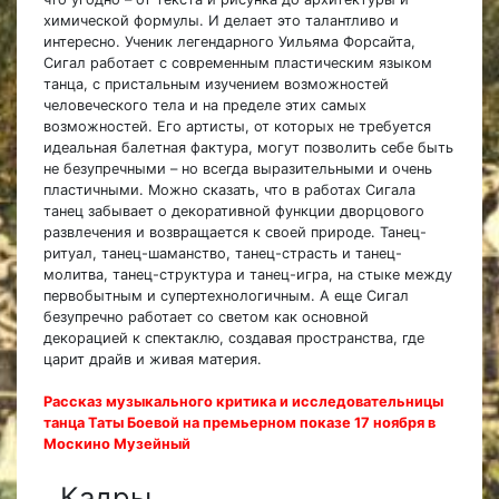
химической формулы. И делает это талантливо и
интересно. Ученик легендарного Уильяма Форсайта,
Сигал работает с современным пластическим языком
танца, с пристальным изучением возможностей
человеческого тела и на пределе этих самых
возможностей. Его артисты, от которых не требуется
идеальная балетная фактура, могут позволить себе быть
не безупречными – но всегда выразительными и очень
пластичными. Можно сказать, что в работах Сигала
танец забывает о декоративной функции дворцового
развлечения и возвращается к своей природе. Танец-
ритуал, танец-шаманство, танец-страсть и танец-
молитва, танец-структура и танец-игра, на стыке между
первобытным и супертехнологичным. А еще Сигал
безупречно работает со светом как основной
декорацией к спектаклю, создавая пространства, где
царит драйв и живая материя.
Рассказ музыкального критика и исследовательницы
танца Таты Боевой на премьерном показе 17 ноября в
Москино Музейный
Кадры