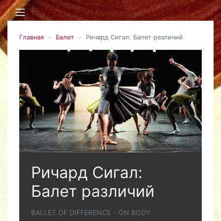
Главная
Балет
Ричард Сигал: Балет различий
Ричард Сигал:
Балет различий
BALLET OF DIFFERENCE – ON BODY