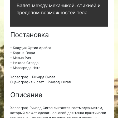
Балет между механикой, стихией и
пределом возможностей тела
Постановка
– Клаудия Ортис Арайса
– Кортни Генри
– Мэтью Рич
– Никола Страда
– Маргарида Нето
Хореограф – Ричард Сигал
Сценография и свет – Ричард Сигал
Описание
Хореограф Ричард Сигал считается постмодернистом,
который может сделать основой для танца практически
что угодно – от текста и рисунка до архитектуры и