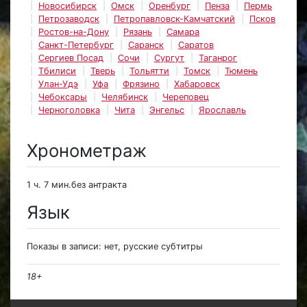
Новосибирск
Омск
Оренбург
Пенза
Пермь
Петрозаводск
Петропавловск-Камчатский
Псков
Ростов-на-Дону
Рязань
Самара
Санкт-Петербург
Саранск
Саратов
Сергиев Посад
Сочи
Сургут
Таганрог
Тбилиси
Тверь
Тольятти
Томск
Тюмень
Улан-Удэ
Уфа
Фрязино
Хабаровск
Чебоксары
Челябинск
Череповец
Черноголовка
Чита
Энгельс
Ярославль
Хронометраж
1 ч. 7 мин.без антракта
Язык
Показы в записи: нет, русские субтитры
18+