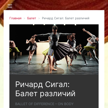
Главная
Балет
Ричард Сигал: Балет различий
Ричард Сигал:
Балет различий
BALLET OF DIFFERENCE – ON BODY