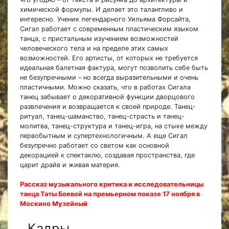
химической формулы. И делает это талантливо и
интересно. Ученик легендарного Уильяма Форсайта,
Сигал работает с современным пластическим языком
танца, с пристальным изучением возможностей
человеческого тела и на пределе этих самых
возможностей. Его артисты, от которых не требуется
идеальная балетная фактура, могут позволить себе быть
не безупречными – но всегда выразительными и очень
пластичными. Можно сказать, что в работах Сигала
танец забывает о декоративной функции дворцового
развлечения и возвращается к своей природе. Танец-
ритуал, танец-шаманство, танец-страсть и танец-
молитва, танец-структура и танец-игра, на стыке между
первобытным и супертехнологичным. А еще Сигал
безупречно работает со светом как основной
декорацией к спектаклю, создавая пространства, где
царит драйв и живая материя.
Рассказ музыкального критика и исследовательницы
танца Таты Боевой на премьерном показе 17 ноября в
Москино Музейный
Кадры