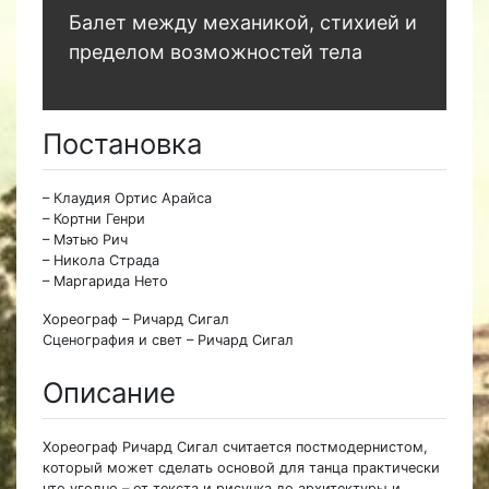
Балет между механикой, стихией и
пределом возможностей тела
Постановка
– Клаудия Ортис Арайса
– Кортни Генри
– Мэтью Рич
– Никола Страда
– Маргарида Нето
Хореограф – Ричард Сигал
Сценография и свет – Ричард Сигал
Описание
Хореограф Ричард Сигал считается постмодернистом,
который может сделать основой для танца практически
что угодно – от текста и рисунка до архитектуры и