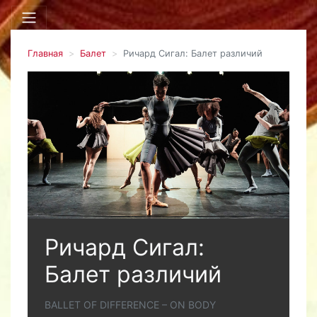
Главная
Балет
Ричард Сигал: Балет различий
Ричард Сигал:
Балет различий
BALLET OF DIFFERENCE – ON BODY