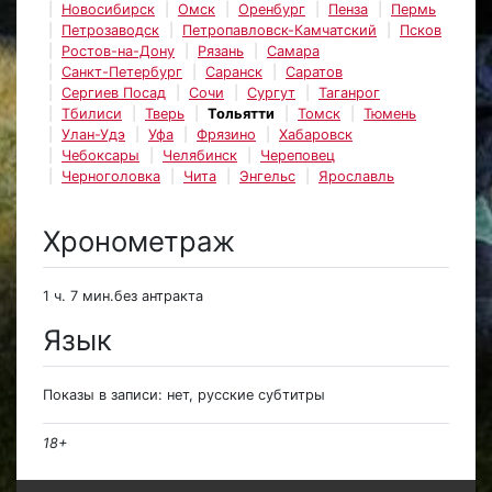
Новосибирск
Омск
Оренбург
Пенза
Пермь
Петрозаводск
Петропавловск-Камчатский
Псков
Ростов-на-Дону
Рязань
Самара
Санкт-Петербург
Саранск
Саратов
Сергиев Посад
Сочи
Сургут
Таганрог
Тбилиси
Тверь
Тольятти
Томск
Тюмень
Улан-Удэ
Уфа
Фрязино
Хабаровск
Чебоксары
Челябинск
Череповец
Черноголовка
Чита
Энгельс
Ярославль
Хронометраж
1 ч. 7 мин.без антракта
Язык
Показы в записи: нет, русские субтитры
18+