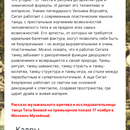
химической формулы. И делает это талантливо и
интересно. Ученик легендарного Уильяма Форсайта,
Сигал работает с современным пластическим языком
танца, с пристальным изучением возможностей
человеческого тела и на пределе этих самых
возможностей. Его артисты, от которых не требуется
идеальная балетная фактура, могут позволить себе быть
не безупречными – но всегда выразительными и очень
пластичными. Можно сказать, что в работах Сигала
танец забывает о декоративной функции дворцового
развлечения и возвращается к своей природе. Танец-
ритуал, танец-шаманство, танец-страсть и танец-
молитва, танец-структура и танец-игра, на стыке между
первобытным и супертехнологичным. А еще Сигал
безупречно работает со светом как основной
декорацией к спектаклю, создавая пространства, где
царит драйв и живая материя.
Рассказ музыкального критика и исследовательницы
танца Таты Боевой на премьерном показе 17 ноября в
Москино Музейный
Кадры