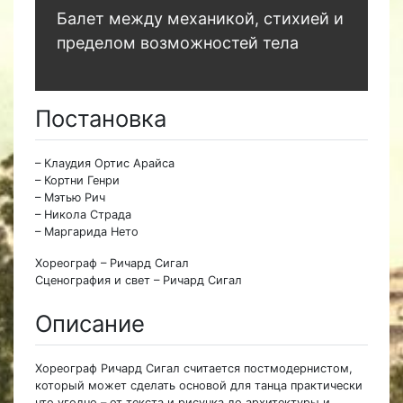
Балет между механикой, стихией и
пределом возможностей тела
Постановка
– Клаудия Ортис Арайса
– Кортни Генри
– Мэтью Рич
– Никола Страда
– Маргарида Нето
Хореограф – Ричард Сигал
Сценография и свет – Ричард Сигал
Описание
Хореограф Ричард Сигал считается постмодернистом,
который может сделать основой для танца практически
что угодно – от текста и рисунка до архитектуры и