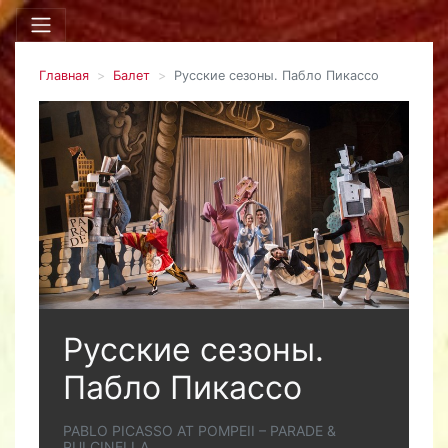
Главная
Балет
Русские сезоны. Пабло Пикассо
Русские сезоны.
Пабло Пикассо
PABLO PICASSO AT POMPEII – PARADE &
PULCINELLA