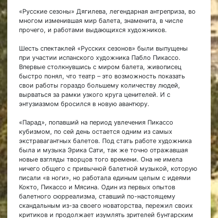
«Русские сезоны» Дягилева, легендарная антреприза, во
многом изменившая мир балета, знаменита, в числе
прочего, и работами выдающихся художников.
Шесть спектаклей «Русских сезонов» были выпущены
при участии испанского художника Пабло Пикассо.
Впервые столкнувшись с миром балета, живописец
быстро понял, что театр – это возможность показать
свои работы гораздо большему количеству людей,
вырваться за рамки узкого круга ценителей. И с
энтузиазмом бросился в новую авантюру.
«Парад», попавший на период увлечения Пикассо
кубизмом, по сей день остается одним из самых
экстравагантных балетов. Под стать работе художника
была и музыка Эрика Сати, так же точно отражавшая
новые взгляды творцов того времени. Она не имела
ничего общего с привычной балетной музыкой, которую
писали «в ноги», но работала единым целым с идеями
Кокто, Пикассо и Мясина. Один из первых опытов
балетного сюрреализма, ставший по-настоящему
скандальным из-за своего новаторства, пережил своих
критиков и продолжает изумлять зрителей бунтарским