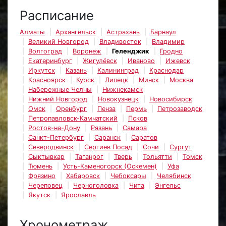
Расписание
Алматы
Архангельск
Астрахань
Барнаул
Великий Новгород
Владивосток
Владимир
Волгоград
Воронеж
Геленджик
Гродно
Екатеринбург
Жигулёвск
Иваново
Ижевск
Иркутск
Казань
Калининград
Краснодар
Красноярск
Курск
Липецк
Минск
Москва
Набережные Челны
Нижнекамск
Нижний Новгород
Новокузнецк
Новосибирск
Омск
Оренбург
Пенза
Пермь
Петрозаводск
Петропавловск-Камчатский
Псков
Ростов-на-Дону
Рязань
Самара
Санкт-Петербург
Саранск
Саратов
Северодвинск
Сергиев Посад
Сочи
Сургут
Сыктывкар
Таганрог
Тверь
Тольятти
Томск
Тюмень
Усть-Каменогорск (Оскемен)
Уфа
Фрязино
Хабаровск
Чебоксары
Челябинск
Череповец
Черноголовка
Чита
Энгельс
Якутск
Ярославль
Хронометраж