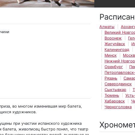
Расписан
Алматы
Арханг
ччини
Великий Новго
Воронеж
Гел
Жигулёвск
И
Калининград
Минск
Москв
Нижний Новго
Оренбург
Пе
Петропавловск
Рязань
Сама
Северодвинск
Сыктывкар
Т
Тюмень
Усть
Хабаровск
Ч
приза, во многом изменившая мир балета,
Черноголовка
ющихся художников.
Хрономе
ущены при участии испанского художника
 балета, живописец быстро понял, что театр
здо большему количеству людей, вырваться за