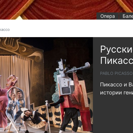
Опера
Бал
кассо
Русски
Пикас
PABLO PICASSO 
Пикассо и Ba
истории ген