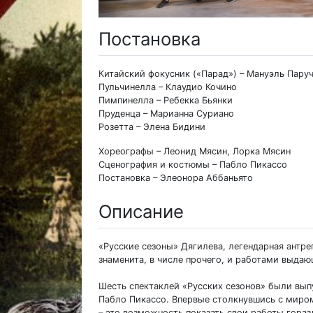
Постановка
Китайский фокусник («Парад») – Мануэль Пару
Пульчинелла – Клаудио Кочино
Пимпинелла – Ребекка Бьянки
Пруденца – Марианна Суриано
Розетта – Элена Бидини
Хореографы – Леонид Мясин, Лорка Мясин
Сценография и костюмы – Пабло Пикассо
Постановка – Элеонора Аббаньято
Описание
«Русские сезоны» Дягилева, легендарная антре
знаменита, в числе прочего, и работами выда
Шесть спектаклей «Русских сезонов» были вып
Пабло Пикассо. Впервые столкнувшись с миром
– это возможность показать свои работы гора