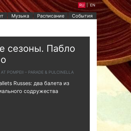
RU
|
EN
ет
Музыка
Расписание
События
е сезоны. Пабло
со
AT POMPEII – PARADE & PULCINELLA
llets Russes: два балета из
иального содружества