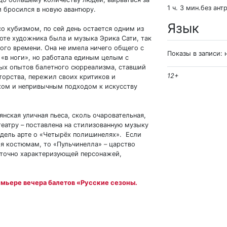
1 ч. 3 мин.без ант
м бросился в новую авантюру.
Язык
о кубизмом, по сей день остается одним из
оте художника была и музыка Эрика Сати, так
ого времени. Она не имела ничего общего с
Показы в записи: 
«в ноги», но работала единым целым с
вых опытов балетного сюрреализма, ставший
12+
торства, пережил своих критиков и
хом и непривычным подходом к искусству
янская уличная пьеса, сколь очаровательная,
еатру – поставлена на стилизованную музыку
 дель арте о «Четырёх полишинелях». Если
ря костюмам, то «Пульчинелла»
–
царство
, точно характеризующей персонажей,
емьере вечера балетов «Русские сезоны.