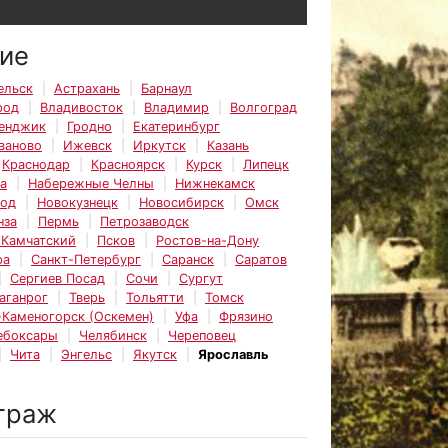
ие
ельск
Астрахань
Барнаул
род
Владивосток
Владимир
Волгоград
енджик
Гродно
Екатеринбург
ваново
Ижевск
Иркутск
Казань
Краснодар
Красноярск
Курск
Липецк
а
Набережные Челны
Нижнекамск
род
Новокузнецк
Новосибирск
Омск
нза
Пермь
Петрозаводск
-Камчатский
Псков
Ростов-на-Дону
ра
Санкт-Петербург
Саранск
Саратов
Сергиев Посад
Сочи
Сургут
аганрог
Тверь
Тольятти
Томск
-Каменогорск (Оскемен)
Уфа
Фрязино
ебоксары
Челябинск
Череповец
Чита
Энгельс
Якутск
Ярославль
траж