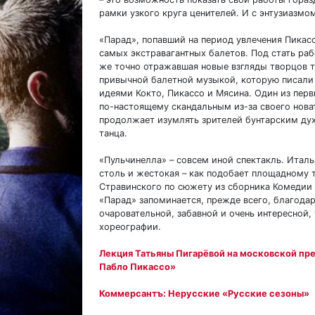
рамки узкого круга ценителей. И с энтузиазмо
«Парад», попавший на период увлечения Пикасс
самых экстравагантных балетов. Под стать раб
же точно отражавшая новые взгляды творцов т
привычной балетной музыкой, которую писали 
идеями Кокто, Пикассо и Мясина. Один из пер
по-настоящему скандальным из-за своего нова
продолжает изумлять зрителей бунтарским ду
танца.
«Пульчинелла» – совсем иной спектакль. Италь
столь и жестокая – как подобает площадному т
Стравинского по сюжету из сборника Комедии
«Парад» запоминается, прежде всего, благода
очаровательной, забавной и очень интересной
хореографии.
Лекция Татьяны Пигарёвой на московской пр
Пабло Пикассо»
Коммерсантъ: Нерусские «Русские сезоны»