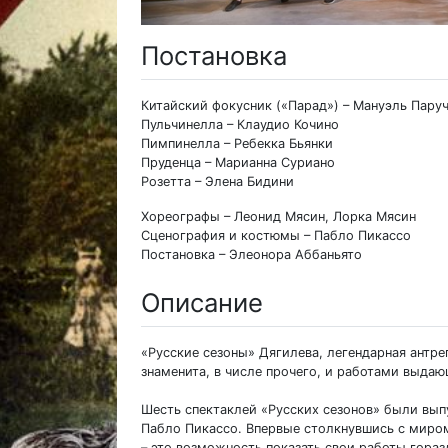
Постановка
Китайский фокусник («Парад») – Мануэль Пару
Пульчинелла – Клаудио Кочино
Пимпинелла – Ребекка Бьянки
Пруденца – Марианна Суриано
Розетта – Элена Бидини
Хореографы – Леонид Мясин, Лорка Мясин
Сценография и костюмы – Пабло Пикассо
Постановка – Элеонора Аббаньято
Описание
«Русские сезоны» Дягилева, легендарная антре
знаменита, в числе прочего, и работами выда
Шесть спектаклей «Русских сезонов» были вып
Пабло Пикассо. Впервые столкнувшись с миром
– это возможность показать свои работы гора