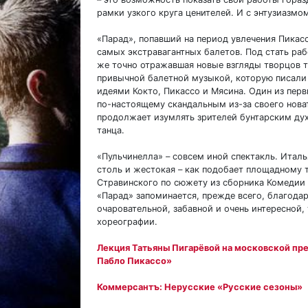
рамки узкого круга ценителей. И с энтузиазмо
«Парад», попавший на период увлечения Пикасс
самых экстравагантных балетов. Под стать раб
же точно отражавшая новые взгляды творцов т
привычной балетной музыкой, которую писали 
идеями Кокто, Пикассо и Мясина. Один из пер
по-настоящему скандальным из-за своего нова
продолжает изумлять зрителей бунтарским ду
танца.
«Пульчинелла» – совсем иной спектакль. Италь
столь и жестокая – как подобает площадному т
Стравинского по сюжету из сборника Комедии
«Парад» запоминается, прежде всего, благода
очаровательной, забавной и очень интересной
хореографии.
Лекция Татьяны Пигарёвой на московской пр
Пабло Пикассо»
Коммерсантъ: Нерусские «Русские сезоны»