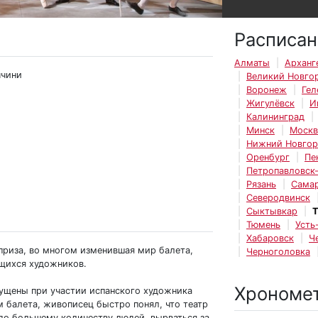
Расписан
Алматы
Арханг
ччини
Великий Новго
Воронеж
Гел
Жигулёвск
И
Калининград
Минск
Москв
Нижний Новго
Оренбург
Пе
Петропавловск
Рязань
Сама
Северодвинск
Сыктывкар
Т
Тюмень
Усть
Хабаровск
Ч
приза, во многом изменившая мир балета,
Черноголовка
ющихся художников.
Хрономе
ущены при участии испанского художника
 балета, живописец быстро понял, что театр
здо большему количеству людей, вырваться за