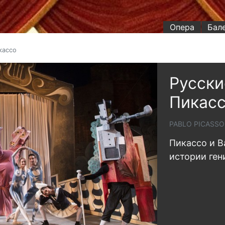
Опера
Бал
кассо
Русски
Пикас
PABLO PICASSO 
Пикассо и Ba
истории ген