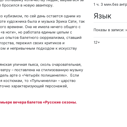
1 ч. 3 мин.без ант
м бросился в новую авантюру.
Язык
о кубизмом, по сей день остается одним из
оте художника была и музыка Эрика Сати, так
ого времени. Она не имела ничего общего с
Показы в записи: 
«в ноги», но работала единым целым с
вых опытов балетного сюрреализма, ставший
12+
торства, пережил своих критиков и
хом и непривычным подходом к искусству
янская уличная пьеса, сколь очаровательная,
еатру – поставлена на стилизованную музыку
 дель арте о «Четырёх полишинелях». Если
ря костюмам, то «Пульчинелла»
–
царство
, точно характеризующей персонажей,
емьере вечера балетов «Русские сезоны.