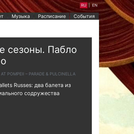
RU
|
EN
ет
Музыка
Расписание
События
е сезоны. Пабло
со
AT POMPEII – PARADE & PULCINELLA
llets Russes: два балета из
иального содружества