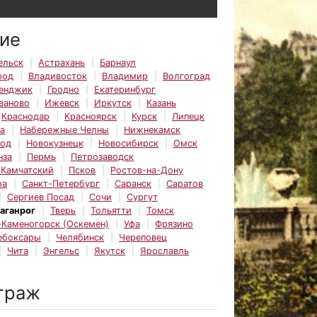
ие
ельск
Астрахань
Барнаул
род
Владивосток
Владимир
Волгоград
енджик
Гродно
Екатеринбург
ваново
Ижевск
Иркутск
Казань
Краснодар
Красноярск
Курск
Липецк
а
Набережные Челны
Нижнекамск
род
Новокузнецк
Новосибирск
Омск
нза
Пермь
Петрозаводск
-Камчатский
Псков
Ростов-на-Дону
ра
Санкт-Петербург
Саранск
Саратов
Сергиев Посад
Сочи
Сургут
аганрог
Тверь
Тольятти
Томск
-Каменогорск (Оскемен)
Уфа
Фрязино
ебоксары
Челябинск
Череповец
Чита
Энгельс
Якутск
Ярославль
траж