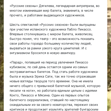
«Русские сезоны» Дягилева, легендарная антреприза, во
многом изменившая мир балета, знаменита, в числе
прочего, и работами выдающихся художников.
Шесть спектаклей «Русских сезонов» были выпущены
при участии испанского художника Пабло Пикассо.
Впервые столкнувшись с миром балета, живописец
быстро понял, что театр – это возможность показать
свои работы гораздо большему количеству людей,
вырваться за рамки узкого круга ценителей. И с
энтузиазмом бросился в новую авантюру.
«Парад», попавший на период увлечения Пикассо
кубизмом, по сей день остается одним из самых
экстравагантных балетов. Под стать работе художника
была и музыка Эрика Сати, так же точно отражавшая
новые взгляды творцов того времени. Она не имела
ничего общего с привычной балетной музыкой, которую
писали «в ноги», но работала единым целым с идеями
Кокто, Пикассо и Мясина. Один из первых опытов
балетного сюрреализма, ставший по-настоящему
скандальным из-за своего новаторства, пережил своих
критиков и продолжает изумлять зрителей бунтарским