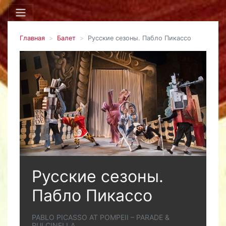
Главная
Балет
Русские сезоны. Пабло Пикассо
Русские сезоны.
Пабло Пикассо
PABLO PICASSO AT POMPEII – PARADE &
PULCINELLA