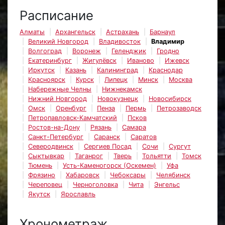
Расписание
Алматы
Архангельск
Астрахань
Барнаул
Великий Новгород
Владивосток
Владимир
Волгоград
Воронеж
Геленджик
Гродно
Екатеринбург
Жигулёвск
Иваново
Ижевск
Иркутск
Казань
Калининград
Краснодар
Красноярск
Курск
Липецк
Минск
Москва
Набережные Челны
Нижнекамск
Нижний Новгород
Новокузнецк
Новосибирск
Омск
Оренбург
Пенза
Пермь
Петрозаводск
Петропавловск-Камчатский
Псков
Ростов-на-Дону
Рязань
Самара
Санкт-Петербург
Саранск
Саратов
Северодвинск
Сергиев Посад
Сочи
Сургут
Сыктывкар
Таганрог
Тверь
Тольятти
Томск
Тюмень
Усть-Каменогорск (Оскемен)
Уфа
Фрязино
Хабаровск
Чебоксары
Челябинск
Череповец
Черноголовка
Чита
Энгельс
Якутск
Ярославль
Хронометраж