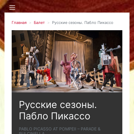
Главная
Балет
Русские сезоны. Пабло Пикассо
Русские сезоны.
Пабло Пикассо
PABLO PICASSO AT POMPEII – PARADE &
PULCINELLA