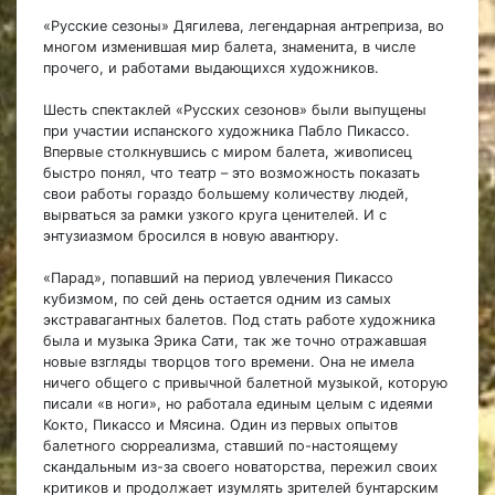
«Русские сезоны» Дягилева, легендарная антреприза, во
многом изменившая мир балета, знаменита, в числе
прочего, и работами выдающихся художников.
Шесть спектаклей «Русских сезонов» были выпущены
при участии испанского художника Пабло Пикассо.
Впервые столкнувшись с миром балета, живописец
быстро понял, что театр – это возможность показать
свои работы гораздо большему количеству людей,
вырваться за рамки узкого круга ценителей. И с
энтузиазмом бросился в новую авантюру.
«Парад», попавший на период увлечения Пикассо
кубизмом, по сей день остается одним из самых
экстравагантных балетов. Под стать работе художника
была и музыка Эрика Сати, так же точно отражавшая
новые взгляды творцов того времени. Она не имела
ничего общего с привычной балетной музыкой, которую
писали «в ноги», но работала единым целым с идеями
Кокто, Пикассо и Мясина. Один из первых опытов
балетного сюрреализма, ставший по-настоящему
скандальным из-за своего новаторства, пережил своих
критиков и продолжает изумлять зрителей бунтарским