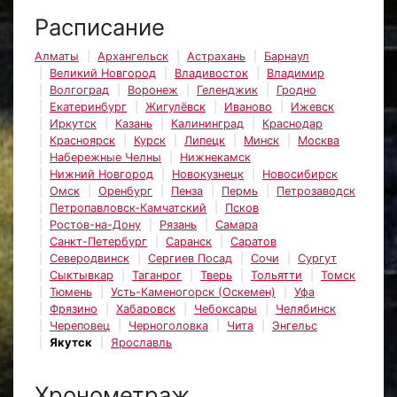
Расписание
Алматы
Архангельск
Астрахань
Барнаул
Великий Новгород
Владивосток
Владимир
Волгоград
Воронеж
Геленджик
Гродно
Екатеринбург
Жигулёвск
Иваново
Ижевск
Иркутск
Казань
Калининград
Краснодар
Красноярск
Курск
Липецк
Минск
Москва
Набережные Челны
Нижнекамск
Нижний Новгород
Новокузнецк
Новосибирск
Омск
Оренбург
Пенза
Пермь
Петрозаводск
Петропавловск-Камчатский
Псков
Ростов-на-Дону
Рязань
Самара
Санкт-Петербург
Саранск
Саратов
Северодвинск
Сергиев Посад
Сочи
Сургут
Сыктывкар
Таганрог
Тверь
Тольятти
Томск
Тюмень
Усть-Каменогорск (Оскемен)
Уфа
Фрязино
Хабаровск
Чебоксары
Челябинск
Череповец
Черноголовка
Чита
Энгельс
Якутск
Ярославль
Хронометраж