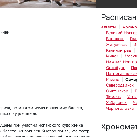
Расписан
Алматы
Арханг
ччини
Великий Новго
Воронеж
Гел
Жигулёвск
И
Калининград
Минск
Москв
Нижний Новго
Оренбург
Пе
Петропавловск
Рязань
Сама
Северодвинск
Сыктывкар
Т
Тюмень
Усть
Хабаровск
Ч
приза, во многом изменившая мир балета,
Черноголовка
ющихся художников.
Хрономе
ущены при участии испанского художника
 балета, живописец быстро понял, что театр
здо большему количеству людей, вырваться за