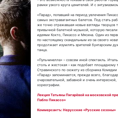
рамки узкого круга ценителей. И с энтузиазмо
«Парад», попавший на период увлечения Пикасс
самых экстравагантных балетов. Под стать раб
же точно отражавшая новые взгляды творцов т
привычной балетной музыкой, которую писали 
идеями Кокто, Пикассо и Мясина. Один из пер
по-настоящему скандальным из-за своего нова
продолжает изумлять зрителей бунтарским ду
танца.
«Пульчинелла» – совсем иной спектакль. Италь
столь и жестокая – как подобает площадному т
Стравинского по сюжету из сборника Комедии
«Парад» запоминается, прежде всего, благода
очаровательной, забавной и очень интересной
хореографии.
Лекция Татьяны Пигарёвой на московской пр
Пабло Пикассо»
Коммерсантъ: Нерусские «Русские сезоны»