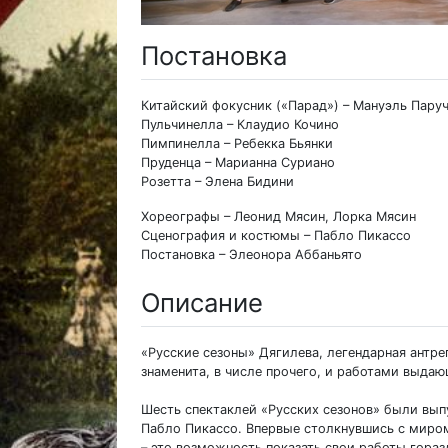
Постановка
Китайский фокусник («Парад») – Мануэль Пару
Пульчинелла – Клаудио Кочино
Пимпинелла – Ребекка Бьянки
Пруденца – Марианна Суриано
Розетта – Элена Бидини
Хореографы – Леонид Мясин, Лорка Мясин
Сценография и костюмы – Пабло Пикассо
Постановка – Элеонора Аббаньято
Описание
«Русские сезоны» Дягилева, легендарная антре
знаменита, в числе прочего, и работами выда
Шесть спектаклей «Русских сезонов» были вып
Пабло Пикассо. Впервые столкнувшись с миром
– это возможность показать свои работы гора