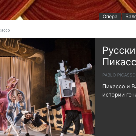
Опера
Бал
кассо
Русски
Пикас
PABLO PICASSO 
Пикассо и Ba
истории ген