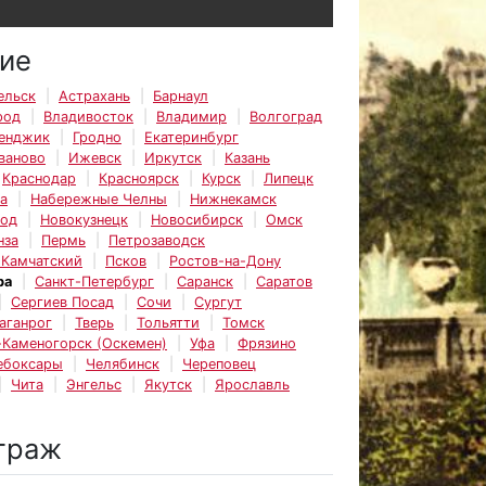
ие
ельск
Астрахань
Барнаул
род
Владивосток
Владимир
Волгоград
енджик
Гродно
Екатеринбург
ваново
Ижевск
Иркутск
Казань
Краснодар
Красноярск
Курск
Липецк
а
Набережные Челны
Нижнекамск
род
Новокузнецк
Новосибирск
Омск
нза
Пермь
Петрозаводск
-Камчатский
Псков
Ростов-на-Дону
ра
Санкт-Петербург
Саранск
Саратов
Сергиев Посад
Сочи
Сургут
аганрог
Тверь
Тольятти
Томск
-Каменогорск (Оскемен)
Уфа
Фрязино
ебоксары
Челябинск
Череповец
Чита
Энгельс
Якутск
Ярославль
траж