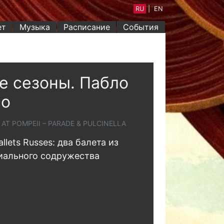
RU
|
EN
ет
Музыка
Расписание
События
е сезоны. Пабло
со
AT POMPEII – PARADE & PULCINELLA
llets Russes: два балета из
иального содружества