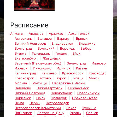
Расписание
Алматы
Анадырь
Арзамас
Архангельск
Астрахань
Балашов
Барнаул
Брянск
Великий Новгород
Владивосток
Владимир
Волгоград
Волжский
Воронеж
Выборг
Вязьма
Геленджик
Гродно
Ейск
Екатеринбург
Жигулёвск
Заречный (Пензенская обл.)
Зеленоград
Иваново
Ижевск
Иннополис
Иркутск
Казань
Калининград
Качканар
Красногорск
Краснодар
Красноярск
Кстово
Курск
Липецк
Минск
Москва
Мытищи
Набережные Челны
Нелидово
Нижневартовск
Нижнекамск
Нижний Новгород
Новокузнецк
Новосибирск
Норильск
Омск
Оренбург
Орехово-Зуево
Пенза
Пермь
Петрозаводск
Петропавловск-Камчатский
Псков
Пушкино
Пятигорск
Ростов-на-Дону
Рязань
Сальск