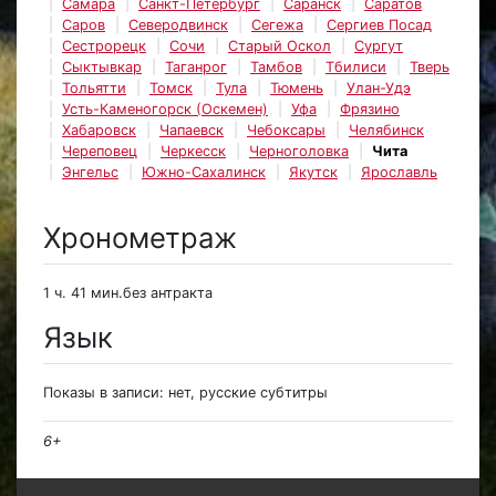
Самара
Санкт-Петербург
Саранск
Саратов
Саров
Северодвинск
Сегежа
Сергиев Посад
Сестрорецк
Сочи
Старый Оскол
Сургут
Сыктывкар
Таганрог
Тамбов
Тбилиси
Тверь
Тольятти
Томск
Тула
Тюмень
Улан-Удэ
Усть-Каменогорск (Оскемен)
Уфа
Фрязино
Хабаровск
Чапаевск
Чебоксары
Челябинск
Череповец
Черкесск
Черноголовка
Чита
Энгельс
Южно-Сахалинск
Якутск
Ярославль
Хронометраж
1 ч. 41 мин.без антракта
Язык
Показы в записи: нет, русские субтитры
6+