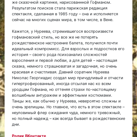
же сказочной картинке, нарисованнной Гофманом.
Результатом поисков стала парижская редакция
спектакля, сделанная в 1985 году – она и исполняется
сейчас на многих сценах мира, в том числе, в Вене.
Кажется, у Нуреева, стремившегося воспроизвести
гофмановский стиль, но все же не потерять
рождественское настроение балета, получился почти
идеальный компромисс. Для взрослых и подростков его
история – своего рода психоанализ сложностей
взросления и первой любви, а для детей – настоящая
сказка, немного страшноватая и загадочная, но очень
красивая и счастливая. Давний соратник Нуреева
Николас Георгиадис создал мир причудливый и отчасти
гипертрофированный, иногда отсылая нас ко всем
уродцам Гофмана, но оттеняя страхи по-настоящему
волшебным антуражем и эффектными костюмами.
Танцы же, как обычно у Нуреева, невероятно сложны и
очень зрелищны. Но главное, что есть в этом спектакле –
неуловимый флер ожидания чуда, немного тревожный,
но полный надежд – как всегда бывает в рождественские
дни.
Ролик ВКонтакте