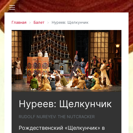
Главная
Балет
Нуреев: Щелкунчик
Нуреев: Щелкунчик
RUDOLF NUREYEV: THE NUTCRACKER
Рождественский «Щелкунчик» в