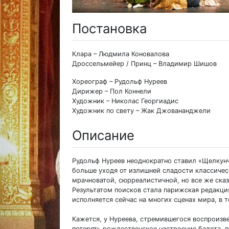
Постановка
Клара – Людмила Коновалова
Дроссельмейер / Принц – Владимир Шишов
Хореограф – Рудольф Нуреев
Дирижер – Пол Коннели
Художник – Николас Георгиадис
Художник по свету – Жак Джовананджели
Описание
Рудольф Нуреев неоднократно ставил «Щелкунч
больше уходя от излишней сладости классическ
мрачноватой, сюрреалистичной, но все же ска
Результатом поисков стала парижская редакция 
исполняется сейчас на многих сценах мира, в т
Кажется, у Нуреева, стремившегося воспроизве
потерять рождественское настроение балета, 