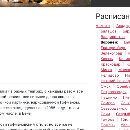
Расписан
Алматы
Анады
Балашов
Бар
Владивосток
Воронеж
Вы
Екатеринбург
Зеленоград
Казань
Калин
Краснодар
К
Минск
Москв
Нелидово
Ни
Нижний Новго
Омск
Оренбу
ика» в разных театрах, с каждым разом все
Петрозаводск
ой версии, все сильнее делая акцент на
Пушкино
Пят
зочной картинке, нарисованнной Гофманом.
Самара
Санк
спектакля, сделанная в 1985 году – она и
Северодвинск
ом числе, в Вене.
Сочи
Старый
Тамбов
Тбил
сти гофмановский стиль, но все же не
Тюмень
Улан
получился почти идеальный компромисс. Для