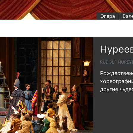
Опера
Бал
Нуреев
RUDOLF NUREYE
Рождествен
хореографии
другие чуде