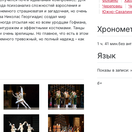
Фрязино
Хаб
рода психоанализ сложностей взросления и
Череповец
Ч
 немного страшноватая и загадочная, но очень
Южно-Сахалин
ева Николас Георгиадис создал мир
ногда отсылая нас ко всем уродцам Гофмана,
Хрономе
 антуражем и эффектными костюмами. Танцы
 очень зрелищны. Но главное, что есть в этом
немного тревожный, но полный надежд – как
1 ч. 41 мин.без ан
Язык
Показы в записи: 
6+