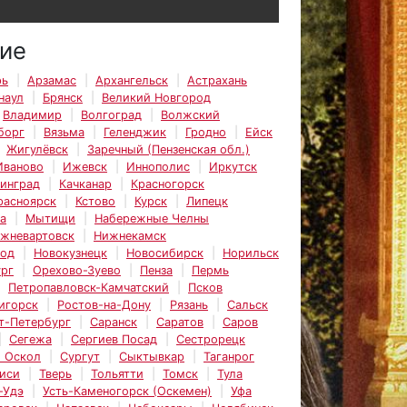
ие
рь
Арзамас
Архангельск
Астрахань
наул
Брянск
Великий Новгород
Владимир
Волгоград
Волжский
борг
Вязьма
Геленджик
Гродно
Ейск
Жигулёвск
Заречный (Пензенская обл.)
Иваново
Ижевск
Иннополис
Иркутск
инград
Качканар
Красногорск
расноярск
Кстово
Курск
Липецк
а
Мытищи
Набережные Челны
жневартовск
Нижнекамск
род
Новокузнецк
Новосибирск
Норильск
рг
Орехово-Зуево
Пенза
Пермь
Петропавловск-Камчатский
Псков
игорск
Ростов-на-Дону
Рязань
Сальск
т-Петербург
Саранск
Саратов
Саров
Сегежа
Сергиев Посад
Сестрорецк
 Оскол
Сургут
Сыктывкар
Таганрог
иси
Тверь
Тольятти
Томск
Тула
-Удэ
Усть-Каменогорск (Оскемен)
Уфа