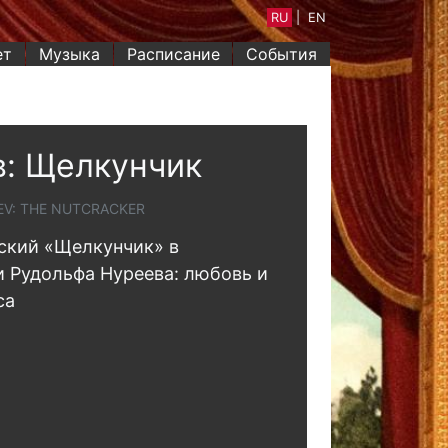
RU
|
EN
ет
Музыка
Расписание
События
: Щелкунчик
V: THE NUTCRACKER
ский «Щелкунчик» в
 Рудольфа Нуреева: любовь и
са