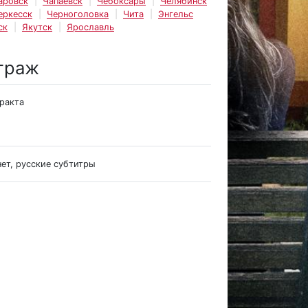
аровск
Чапаевск
Чебоксары
Челябинск
еркесск
Черноголовка
Чита
Энгельс
ск
Якутск
Ярославль
траж
тракта
нет, русские субтитры