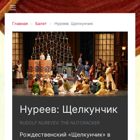
Главная
Балет
Нуреев: Щелкунчик
Нуреев: Щелкунчик
RUDOLF NUREYEV: THE NUTCRACKER
Рождественский «Щелкунчик» в