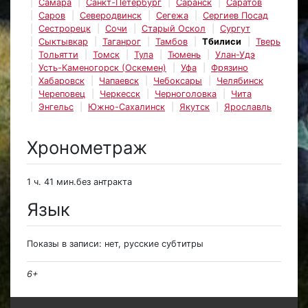
Самара
Санкт-Петербург
Саранск
Саратов
Саров
Северодвинск
Сегежа
Сергиев Посад
Сестрорецк
Сочи
Старый Оскол
Сургут
Сыктывкар
Таганрог
Тамбов
Тбилиси
Тверь
Тольятти
Томск
Тула
Тюмень
Улан-Удэ
Усть-Каменогорск (Оскемен)
Уфа
Фрязино
Хабаровск
Чапаевск
Чебоксары
Челябинск
Череповец
Черкесск
Черноголовка
Чита
Энгельс
Южно-Сахалинск
Якутск
Ярославль
Хронометраж
1 ч. 41 мин.без антракта
Язык
Показы в записи: нет, русские субтитры
6+