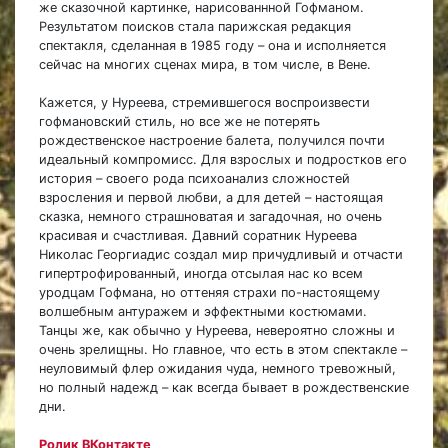
же сказочной картинке, нарисованнной Гофманом.
Результатом поисков стала парижская редакция
спектакля, сделанная в 1985 году – она и исполняется
сейчас на многих сценах мира, в том числе, в Вене.
Кажется, у Нуреева, стремившегося воспроизвести
гофмановский стиль, но все же не потерять
рождественское настроение балета, получился почти
идеальный компромисс. Для взрослых и подростков его
история – своего рода психоанализ сложностей
взросления и первой любви, а для детей – настоящая
сказка, немного страшноватая и загадочная, но очень
красивая и счастливая. Давний соратник Нуреева
Николас Георгиадис создал мир причудливый и отчасти
гипертрофированный, иногда отсылая нас ко всем
уродцам Гофмана, но оттеняя страхи по-настоящему
волшебным антуражем и эффектными костюмами.
Танцы же, как обычно у Нуреева, невероятно сложны и
очень зрелищны. Но главное, что есть в этом спектакле –
неуловимый флер ожидания чуда, немного тревожный,
но полный надежд – как всегда бывает в рождественские
дни.
Ролик ВКонтакте