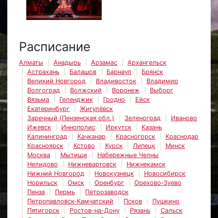
Расписание
Алматы
Анадырь
Арзамас
Архангельск
Астрахань
Балашов
Барнаул
Брянск
Великий Новгород
Владивосток
Владимир
Волгоград
Волжский
Воронеж
Выборг
Вязьма
Геленджик
Гродно
Ейск
Екатеринбург
Жигулёвск
Заречный (Пензенская обл.)
Зеленоград
Иваново
Ижевск
Иннополис
Иркутск
Казань
Калининград
Качканар
Красногорск
Краснодар
Красноярск
Кстово
Курск
Липецк
Минск
Москва
Мытищи
Набережные Челны
Нелидово
Нижневартовск
Нижнекамск
Нижний Новгород
Новокузнецк
Новосибирск
Норильск
Омск
Оренбург
Орехово-Зуево
Пенза
Пермь
Петрозаводск
Петропавловск-Камчатский
Псков
Пушкино
Пятигорск
Ростов-на-Дону
Рязань
Сальск