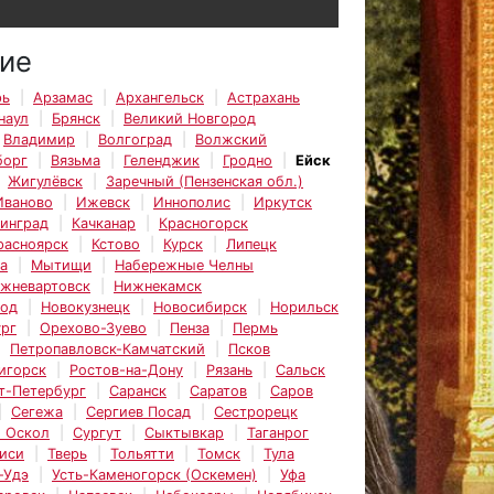
ие
рь
Арзамас
Архангельск
Астрахань
наул
Брянск
Великий Новгород
Владимир
Волгоград
Волжский
борг
Вязьма
Геленджик
Гродно
Ейск
Жигулёвск
Заречный (Пензенская обл.)
Иваново
Ижевск
Иннополис
Иркутск
инград
Качканар
Красногорск
расноярск
Кстово
Курск
Липецк
а
Мытищи
Набережные Челны
жневартовск
Нижнекамск
род
Новокузнецк
Новосибирск
Норильск
рг
Орехово-Зуево
Пенза
Пермь
Петропавловск-Камчатский
Псков
игорск
Ростов-на-Дону
Рязань
Сальск
т-Петербург
Саранск
Саратов
Саров
Сегежа
Сергиев Посад
Сестрорецк
 Оскол
Сургут
Сыктывкар
Таганрог
иси
Тверь
Тольятти
Томск
Тула
-Удэ
Усть-Каменогорск (Оскемен)
Уфа