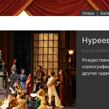
Опера
Бал
Нуреев
RUDOLF NUREYE
Рождествен
хореографии
другие чуде