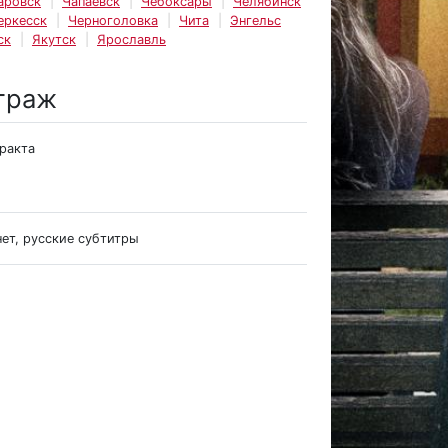
аровск
Чапаевск
Чебоксары
Челябинск
еркесск
Черноголовка
Чита
Энгельс
ск
Якутск
Ярославль
траж
тракта
нет, русские субтитры