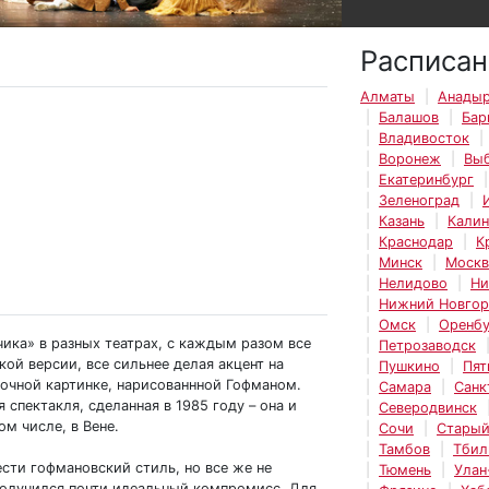
Расписан
Алматы
Анады
Балашов
Бар
Владивосток
Воронеж
Вы
Екатеринбург
Зеленоград
Казань
Калин
Краснодар
К
Минск
Москв
Нелидово
Ни
Нижний Новго
Омск
Оренбу
ика» в разных театрах, с каждым разом все
Петрозаводск
ой версии, все сильнее делая акцент на
Пушкино
Пят
зочной картинке, нарисованнной Гофманом.
Самара
Санк
спектакля, сделанная в 1985 году – она и
Северодвинск
ом числе, в Вене.
Сочи
Старый
Тамбов
Тбил
сти гофмановский стиль, но все же не
Тюмень
Улан
получился почти идеальный компромисс. Для