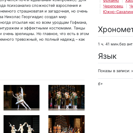
Фрязино
Хаб
рода психоанализ сложностей взросления и
Череповец
Ч
 немного страшноватая и загадочная, но очень
Южно-Сахалин
ева Николас Георгиадис создал мир
ногда отсылая нас ко всем уродцам Гофмана,
Хрономе
 антуражем и эффектными костюмами. Танцы
 очень зрелищны. Но главное, что есть в этом
немного тревожный, но полный надежд – как
1 ч. 41 мин.без ан
Язык
Показы в записи: 
6+