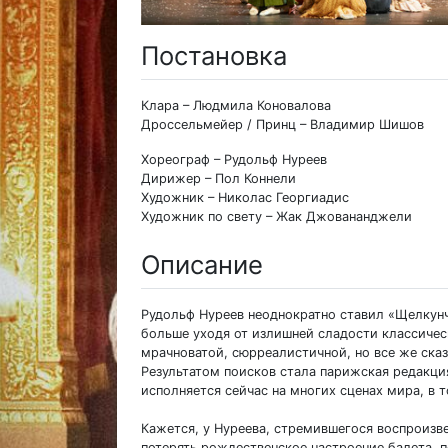
Постановка
Клара – Людмила Коновалова
Дроссельмейер / Принц – Владимир Шишов
Хореограф – Рудольф Нуреев
Дирижер – Пол Коннели
Художник – Николас Георгиадис
Художник по свету – Жак Джовананджели
Описание
Рудольф Нуреев неоднократно ставил «Щелкунч
больше уходя от излишней сладости классическ
мрачноватой, сюрреалистичной, но все же ска
Результатом поисков стала парижская редакция 
исполняется сейчас на многих сценах мира, в т
Кажется, у Нуреева, стремившегося воспроизве
потерять рождественское настроение балета, 