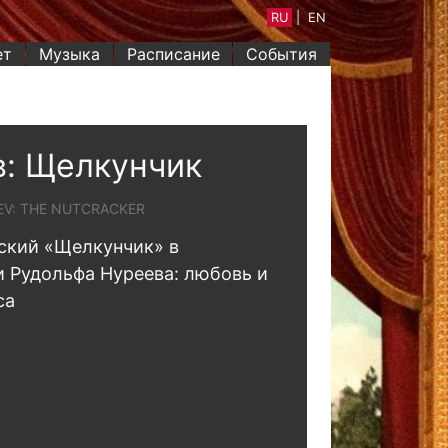
RU
|
EN
ет
Музыка
Расписание
События
: Щелкунчик
V: THE NUTCRACKER
ский «Щелкунчик» в
 Рудольфа Нуреева: любовь и
са