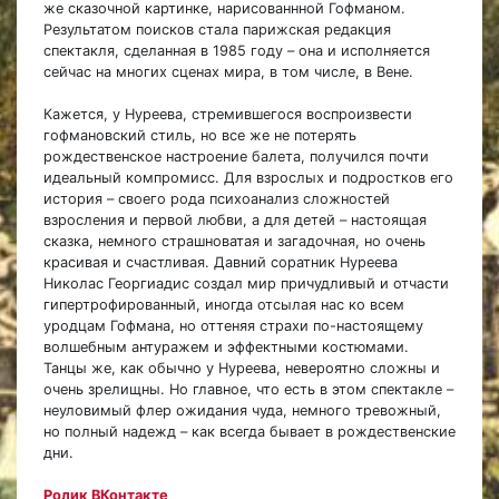
же сказочной картинке, нарисованнной Гофманом.
Результатом поисков стала парижская редакция
спектакля, сделанная в 1985 году – она и исполняется
сейчас на многих сценах мира, в том числе, в Вене.
Кажется, у Нуреева, стремившегося воспроизвести
гофмановский стиль, но все же не потерять
рождественское настроение балета, получился почти
идеальный компромисс. Для взрослых и подростков его
история – своего рода психоанализ сложностей
взросления и первой любви, а для детей – настоящая
сказка, немного страшноватая и загадочная, но очень
красивая и счастливая. Давний соратник Нуреева
Николас Георгиадис создал мир причудливый и отчасти
гипертрофированный, иногда отсылая нас ко всем
уродцам Гофмана, но оттеняя страхи по-настоящему
волшебным антуражем и эффектными костюмами.
Танцы же, как обычно у Нуреева, невероятно сложны и
очень зрелищны. Но главное, что есть в этом спектакле –
неуловимый флер ожидания чуда, немного тревожный,
но полный надежд – как всегда бывает в рождественские
дни.
Ролик ВКонтакте