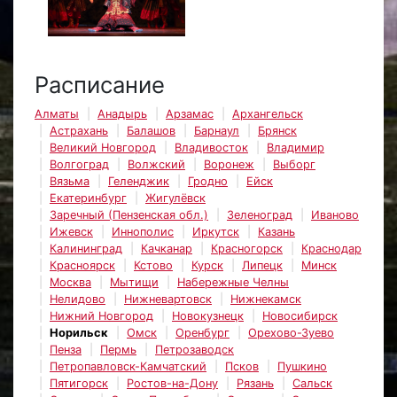
Расписание
Алматы
Анадырь
Арзамас
Архангельск
Астрахань
Балашов
Барнаул
Брянск
Великий Новгород
Владивосток
Владимир
Волгоград
Волжский
Воронеж
Выборг
Вязьма
Геленджик
Гродно
Ейск
Екатеринбург
Жигулёвск
Заречный (Пензенская обл.)
Зеленоград
Иваново
Ижевск
Иннополис
Иркутск
Казань
Калининград
Качканар
Красногорск
Краснодар
Красноярск
Кстово
Курск
Липецк
Минск
Москва
Мытищи
Набережные Челны
Нелидово
Нижневартовск
Нижнекамск
Нижний Новгород
Новокузнецк
Новосибирск
Норильск
Омск
Оренбург
Орехово-Зуево
Пенза
Пермь
Петрозаводск
Петропавловск-Камчатский
Псков
Пушкино
Пятигорск
Ростов-на-Дону
Рязань
Сальск