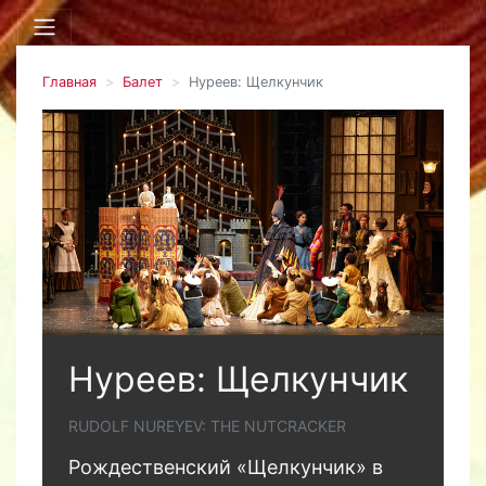
Главная
Балет
Нуреев: Щелкунчик
Нуреев: Щелкунчик
RUDOLF NUREYEV: THE NUTCRACKER
Рождественский «Щелкунчик» в