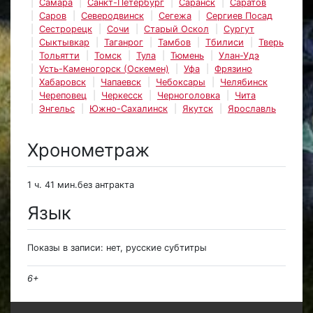
Самара
Санкт-Петербург
Саранск
Саратов
Саров
Северодвинск
Сегежа
Сергиев Посад
Сестрорецк
Сочи
Старый Оскол
Сургут
Сыктывкар
Таганрог
Тамбов
Тбилиси
Тверь
Тольятти
Томск
Тула
Тюмень
Улан-Удэ
Усть-Каменогорск (Оскемен)
Уфа
Фрязино
Хабаровск
Чапаевск
Чебоксары
Челябинск
Череповец
Черкесск
Черноголовка
Чита
Энгельс
Южно-Сахалинск
Якутск
Ярославль
Хронометраж
1 ч. 41 мин.без антракта
Язык
Показы в записи: нет, русские субтитры
6+