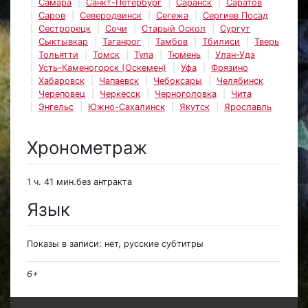
Самара
Санкт-Петербург
Саранск
Саратов
Саров
Северодвинск
Сегежа
Сергиев Посад
Сестрорецк
Сочи
Старый Оскол
Сургут
Сыктывкар
Таганрог
Тамбов
Тбилиси
Тверь
Тольятти
Томск
Тула
Тюмень
Улан-Удэ
Усть-Каменогорск (Оскемен)
Уфа
Фрязино
Хабаровск
Чапаевск
Чебоксары
Челябинск
Череповец
Черкесск
Черноголовка
Чита
Энгельс
Южно-Сахалинск
Якутск
Ярославль
Хронометраж
1 ч. 41 мин.без антракта
Язык
Показы в записи: нет, русские субтитры
6+