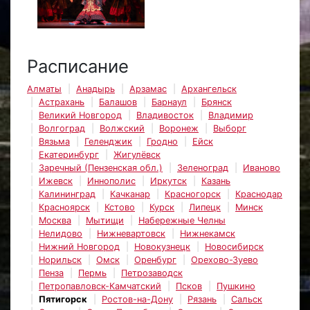
Расписание
Алматы
Анадырь
Арзамас
Архангельск
Астрахань
Балашов
Барнаул
Брянск
Великий Новгород
Владивосток
Владимир
Волгоград
Волжский
Воронеж
Выборг
Вязьма
Геленджик
Гродно
Ейск
Екатеринбург
Жигулёвск
Заречный (Пензенская обл.)
Зеленоград
Иваново
Ижевск
Иннополис
Иркутск
Казань
Калининград
Качканар
Красногорск
Краснодар
Красноярск
Кстово
Курск
Липецк
Минск
Москва
Мытищи
Набережные Челны
Нелидово
Нижневартовск
Нижнекамск
Нижний Новгород
Новокузнецк
Новосибирск
Норильск
Омск
Оренбург
Орехово-Зуево
Пенза
Пермь
Петрозаводск
Петропавловск-Камчатский
Псков
Пушкино
Пятигорск
Ростов-на-Дону
Рязань
Сальск