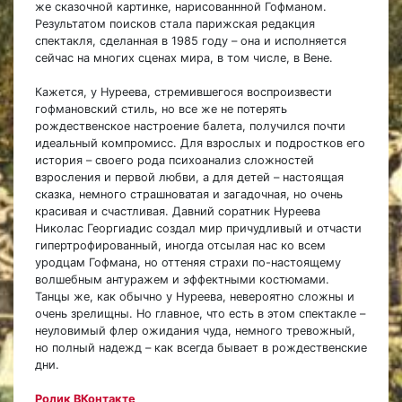
же сказочной картинке, нарисованнной Гофманом.
Результатом поисков стала парижская редакция
спектакля, сделанная в 1985 году – она и исполняется
сейчас на многих сценах мира, в том числе, в Вене.
Кажется, у Нуреева, стремившегося воспроизвести
гофмановский стиль, но все же не потерять
рождественское настроение балета, получился почти
идеальный компромисс. Для взрослых и подростков его
история – своего рода психоанализ сложностей
взросления и первой любви, а для детей – настоящая
сказка, немного страшноватая и загадочная, но очень
красивая и счастливая. Давний соратник Нуреева
Николас Георгиадис создал мир причудливый и отчасти
гипертрофированный, иногда отсылая нас ко всем
уродцам Гофмана, но оттеняя страхи по-настоящему
волшебным антуражем и эффектными костюмами.
Танцы же, как обычно у Нуреева, невероятно сложны и
очень зрелищны. Но главное, что есть в этом спектакле –
неуловимый флер ожидания чуда, немного тревожный,
но полный надежд – как всегда бывает в рождественские
дни.
Ролик ВКонтакте