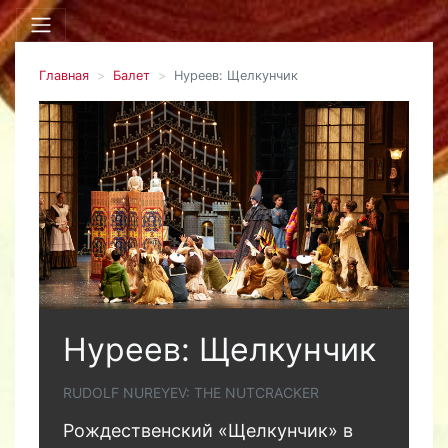
Главная
Балет
Нуреев: Щелкунчик
Нуреев: Щелкунчик
RUDOLF NUREYEV: THE NUTCRACKER
Рождественский «Щелкунчик» в