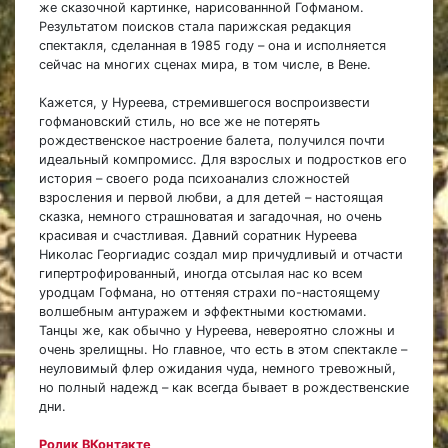
же сказочной картинке, нарисованнной Гофманом.
Результатом поисков стала парижская редакция
спектакля, сделанная в 1985 году – она и исполняется
сейчас на многих сценах мира, в том числе, в Вене.
Кажется, у Нуреева, стремившегося воспроизвести
гофмановский стиль, но все же не потерять
рождественское настроение балета, получился почти
идеальный компромисс. Для взрослых и подростков его
история – своего рода психоанализ сложностей
взросления и первой любви, а для детей – настоящая
сказка, немного страшноватая и загадочная, но очень
красивая и счастливая. Давний соратник Нуреева
Николас Георгиадис создал мир причудливый и отчасти
гипертрофированный, иногда отсылая нас ко всем
уродцам Гофмана, но оттеняя страхи по-настоящему
волшебным антуражем и эффектными костюмами.
Танцы же, как обычно у Нуреева, невероятно сложны и
очень зрелищны. Но главное, что есть в этом спектакле –
неуловимый флер ожидания чуда, немного тревожный,
но полный надежд – как всегда бывает в рождественские
дни.
Ролик ВКонтакте