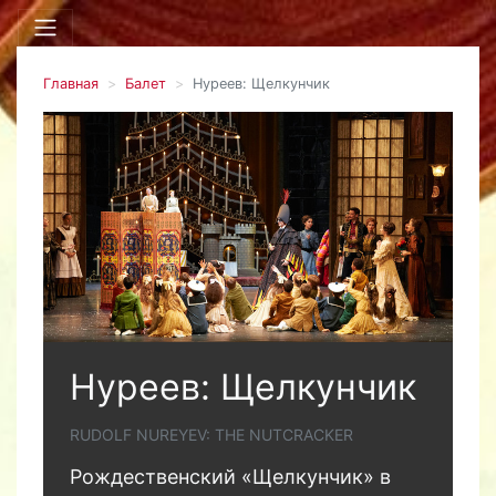
Главная
Балет
Нуреев: Щелкунчик
Нуреев: Щелкунчик
RUDOLF NUREYEV: THE NUTCRACKER
Рождественский «Щелкунчик» в