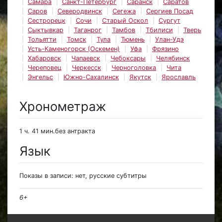
Самара
Санкт-Петербург
Саранск
Саратов
Саров
Северодвинск
Сегежа
Сергиев Посад
Сестрорецк
Сочи
Старый Оскол
Сургут
Сыктывкар
Таганрог
Тамбов
Тбилиси
Тверь
Тольятти
Томск
Тула
Тюмень
Улан-Удэ
Усть-Каменогорск (Оскемен)
Уфа
Фрязино
Хабаровск
Чапаевск
Чебоксары
Челябинск
Череповец
Черкесск
Черноголовка
Чита
Энгельс
Южно-Сахалинск
Якутск
Ярославль
Хронометраж
1 ч. 41 мин.без антракта
Язык
Показы в записи: нет, русские субтитры
6+