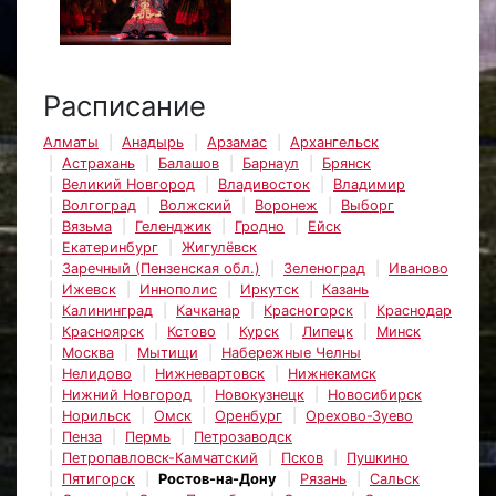
Расписание
Алматы
Анадырь
Арзамас
Архангельск
Астрахань
Балашов
Барнаул
Брянск
Великий Новгород
Владивосток
Владимир
Волгоград
Волжский
Воронеж
Выборг
Вязьма
Геленджик
Гродно
Ейск
Екатеринбург
Жигулёвск
Заречный (Пензенская обл.)
Зеленоград
Иваново
Ижевск
Иннополис
Иркутск
Казань
Калининград
Качканар
Красногорск
Краснодар
Красноярск
Кстово
Курск
Липецк
Минск
Москва
Мытищи
Набережные Челны
Нелидово
Нижневартовск
Нижнекамск
Нижний Новгород
Новокузнецк
Новосибирск
Норильск
Омск
Оренбург
Орехово-Зуево
Пенза
Пермь
Петрозаводск
Петропавловск-Камчатский
Псков
Пушкино
Пятигорск
Ростов-на-Дону
Рязань
Сальск