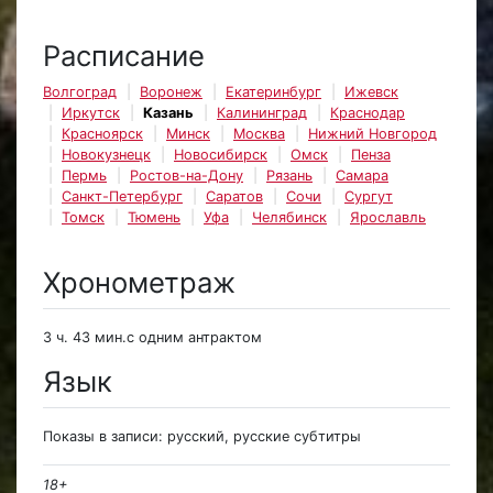
Расписание
Волгоград
Воронеж
Екатеринбург
Ижевск
Иркутск
Казань
Калининград
Краснодар
Красноярск
Минск
Москва
Нижний Новгород
Новокузнецк
Новосибирск
Омск
Пенза
Пермь
Ростов-на-Дону
Рязань
Самара
Санкт-Петербург
Саратов
Сочи
Сургут
Томск
Тюмень
Уфа
Челябинск
Ярославль
Хронометраж
3 ч. 43 мин.с одним антрактом
Язык
Показы в записи: русский, русские субтитры
18+