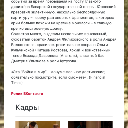
событий за время пребывания на посту главного
дирижёра Баварской государственной оперы. Юровский
превратил эклектичную, несколько беспорядочную
партитуру – череду разговорных фрагментов, в которых
арии больше похожи на краткие монологи – в связную,
крепко выстроенную драму.
Солистов много, выделим нескольких: изысканный,
суховатый баритон Андрея Жилиховского в роли Андрея
Болконского, красивое, решительное сопрано Ольги
Кульчинской (Наташа Ростова), яркий и воинственный
тенор Бехзода Давронова (Анатоль), властный бас
Дмитрия Ульянова в роли Кутузова.
«Эта “Война и мир” – монументальное достижение;
обязательно посмотрите, если сможете». (Financial
Times)
Ролик ВКонтакте
Кадры