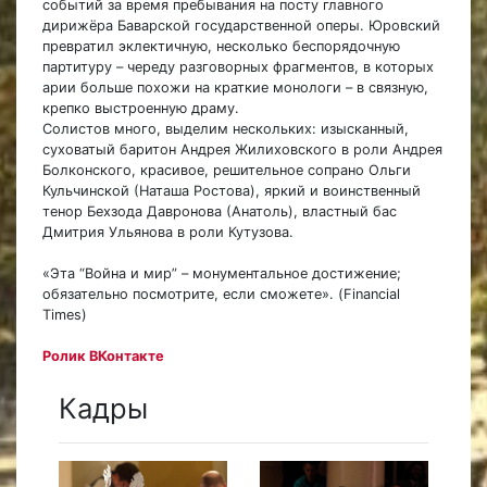
событий за время пребывания на посту главного
дирижёра Баварской государственной оперы. Юровский
превратил эклектичную, несколько беспорядочную
партитуру – череду разговорных фрагментов, в которых
арии больше похожи на краткие монологи – в связную,
крепко выстроенную драму.
Солистов много, выделим нескольких: изысканный,
суховатый баритон Андрея Жилиховского в роли Андрея
Болконского, красивое, решительное сопрано Ольги
Кульчинской (Наташа Ростова), яркий и воинственный
тенор Бехзода Давронова (Анатоль), властный бас
Дмитрия Ульянова в роли Кутузова.
«Эта “Война и мир” – монументальное достижение;
обязательно посмотрите, если сможете». (Financial
Times)
Ролик ВКонтакте
Кадры