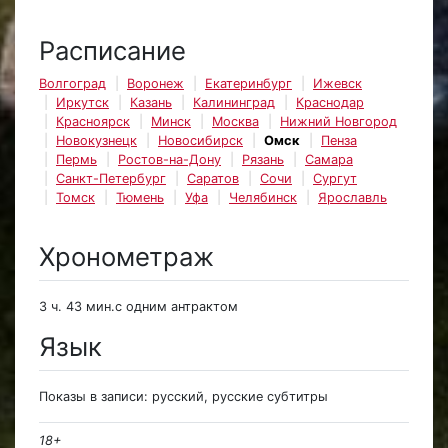
Расписание
Волгоград
Воронеж
Екатеринбург
Ижевск
Иркутск
Казань
Калининград
Краснодар
Красноярск
Минск
Москва
Нижний Новгород
Новокузнецк
Новосибирск
Омск
Пенза
Пермь
Ростов-на-Дону
Рязань
Самара
Санкт-Петербург
Саратов
Сочи
Сургут
Томск
Тюмень
Уфа
Челябинск
Ярославль
Хронометраж
3 ч. 43 мин.с одним антрактом
Язык
Показы в записи: русский, русские субтитры
18+