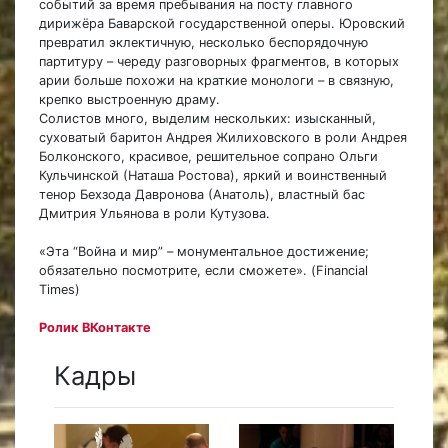
событий за время пребывания на посту главного
дирижёра Баварской государственной оперы. Юровский
превратил эклектичную, несколько беспорядочную
партитуру – череду разговорных фрагментов, в которых
арии больше похожи на краткие монологи – в связную,
крепко выстроенную драму.
Солистов много, выделим нескольких: изысканный,
суховатый баритон Андрея Жилиховского в роли Андрея
Болконского, красивое, решительное сопрано Ольги
Кульчинской (Наташа Ростова), яркий и воинственный
тенор Бехзода Давронова (Анатоль), властный бас
Дмитрия Ульянова в роли Кутузова.
«Эта “Война и мир” – монументальное достижение;
обязательно посмотрите, если сможете». (Financial
Times)
Ролик ВКонтакте
Кадры