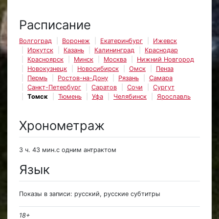
Расписание
Волгоград
Воронеж
Екатеринбург
Ижевск
Иркутск
Казань
Калининград
Краснодар
Красноярск
Минск
Москва
Нижний Новгород
Новокузнецк
Новосибирск
Омск
Пенза
Пермь
Ростов-на-Дону
Рязань
Самара
Санкт-Петербург
Саратов
Сочи
Сургут
Томск
Тюмень
Уфа
Челябинск
Ярославль
Хронометраж
3 ч. 43 мин.с одним антрактом
Язык
Показы в записи: русский, русские субтитры
18+