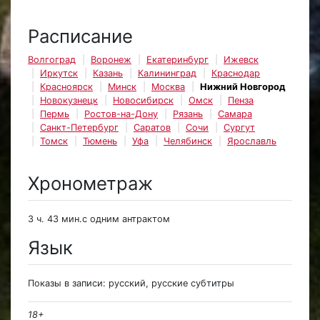
Расписание
Волгоград
Воронеж
Екатеринбург
Ижевск
Иркутск
Казань
Калининград
Краснодар
Красноярск
Минск
Москва
Нижний Новгород
Новокузнецк
Новосибирск
Омск
Пенза
Пермь
Ростов-на-Дону
Рязань
Самара
Санкт-Петербург
Саратов
Сочи
Сургут
Томск
Тюмень
Уфа
Челябинск
Ярославль
Хронометраж
3 ч. 43 мин.с одним антрактом
Язык
Показы в записи: русский, русские субтитры
18+