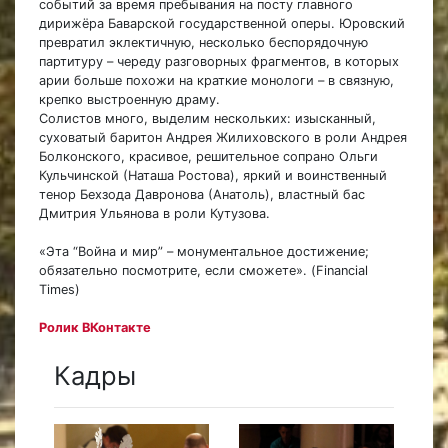
событий за время пребывания на посту главного
дирижёра Баварской государственной оперы. Юровский
превратил эклектичную, несколько беспорядочную
партитуру – череду разговорных фрагментов, в которых
арии больше похожи на краткие монологи – в связную,
крепко выстроенную драму.
Солистов много, выделим нескольких: изысканный,
суховатый баритон Андрея Жилиховского в роли Андрея
Болконского, красивое, решительное сопрано Ольги
Кульчинской (Наташа Ростова), яркий и воинственный
тенор Бехзода Давронова (Анатоль), властный бас
Дмитрия Ульянова в роли Кутузова.
«Эта “Война и мир” – монументальное достижение;
обязательно посмотрите, если сможете». (Financial
Times)
Ролик ВКонтакте
Кадры