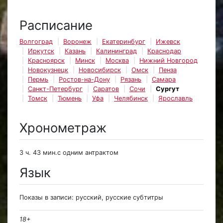
Расписание
Волгоград
Воронеж
Екатеринбург
Ижевск
Иркутск
Казань
Калининград
Краснодар
Красноярск
Минск
Москва
Нижний Новгород
Новокузнецк
Новосибирск
Омск
Пенза
Пермь
Ростов-на-Дону
Рязань
Самара
Санкт-Петербург
Саратов
Сочи
Сургут
Томск
Тюмень
Уфа
Челябинск
Ярославль
Хронометраж
3 ч. 43 мин.с одним антрактом
Язык
Показы в записи: русский, русские субтитры
18+