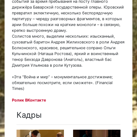
событий за время пребывания на посту главного
дирижёра Баварской государственной оперы. Юровский
превратил эклектичную, несколько беспорядочную
партитуру – череду разговорных фрагментов, в которых
арии больше похожи на краткие монологи – в связную,
крепко выстроенную драму.
Солистов много, выделим нескольких: изысканный,
суховатый баритон Андрея Жилиховского в роли Андрея
Болконского, красивое, решительное сопрано Ольги
Кульчинской (Наташа Ростова), яркий и воинственный
тенор Бехзода Давронова (Анатоль), властный бас
Дмитрия Ульянова в роли Кутузова.
«Эта “Война и мир” – монументальное достижение;
обязательно посмотрите, если сможете». (Financial
Times)
Ролик ВКонтакте
Кадры