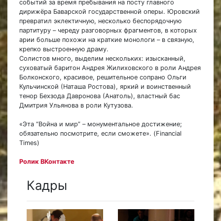
событий за время пребывания на посту главного
дирижёра Баварской государственной оперы. Юровский
превратил эклектичную, несколько беспорядочную
партитуру – череду разговорных фрагментов, в которых
арии больше похожи на краткие монологи – в связную,
крепко выстроенную драму.
Солистов много, выделим нескольких: изысканный,
суховатый баритон Андрея Жилиховского в роли Андрея
Болконского, красивое, решительное сопрано Ольги
Кульчинской (Наташа Ростова), яркий и воинственный
тенор Бехзода Давронова (Анатоль), властный бас
Дмитрия Ульянова в роли Кутузова.
«Эта “Война и мир” – монументальное достижение;
обязательно посмотрите, если сможете». (Financial
Times)
Ролик ВКонтакте
Кадры