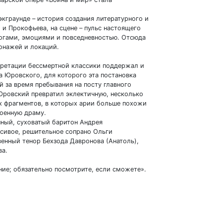
кграунде – история создания литературного и
и Прокофьева, на сцене – пульс настоящего
вогами, эмоциями и повседневностью. Отсюда
онажей и локаций.
претации бессмертной классики поддержал и
 Юровского, для которого эта постановка
 за время пребывания на посту главного
Юровский превратил эклектичную, несколько
х фрагментов, в которых арии больше похожи
роенную драму.
ный, суховатый баритон Андрея
сивое, решительное сопрано Ольги
венный тенор Бехзода Давронова (Анатоль),
ва.
ние; обязательно посмотрите, если сможете».