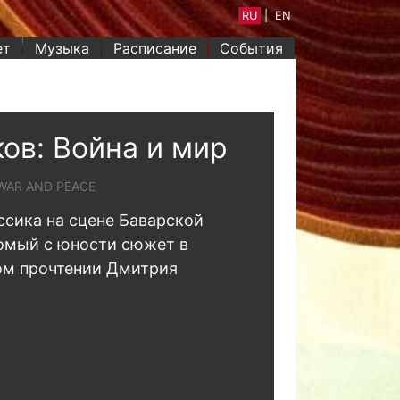
RU
|
EN
ет
Музыка
Расписание
События
ов: Война и мир
WAR AND PEACE
ссика на сцене Баварской
омый с юности сюжет в
ом прочтении Дмитрия