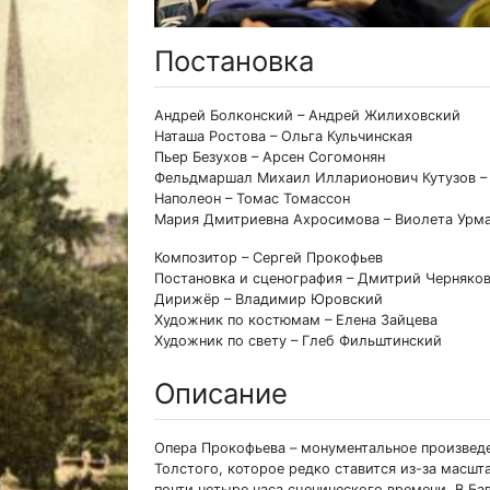
Постановка
Андрей Болконский – Андрей Жилиховский
Наташа Ростова – Ольга Кульчинская
Пьер Безухов – Арсен Согомонян
Фельдмаршал Михаил Илларионович Кутузов –
Наполеон – Томас Томассон
Мария Дмитриевна Ахросимова – Виолета Урм
Композитор – Сергей Прокофьев
Постановка и сценография – Дмитрий Черняко
Дирижёр – Владимир Юровский
Художник по костюмам – Елена Зайцева
Художник по свету – Глеб Фильштинский
Описание
Опера Прокофьева – монументальное произвед
Толстого, которое редко ставится из-за масшт
почти четыре часа сценического времени. В Ба