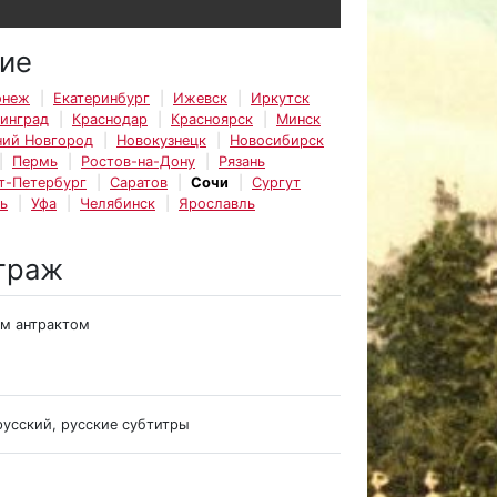
ие
онеж
Екатеринбург
Ижевск
Иркутск
инград
Краснодар
Красноярск
Минск
ий Новгород
Новокузнецк
Новосибирск
Пермь
Ростов-на-Дону
Рязань
т-Петербург
Саратов
Сочи
Сургут
ь
Уфа
Челябинск
Ярославль
траж
им антрактом
русский, русские субтитры