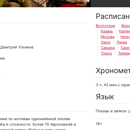
Расписан
Волгоград
Вор
Казань
Калин
Москва
Нижн
Омск
Пенза
 Дмитрий Ульянов
Самара
Санк
Томск
Тюмен
ана
Хрономе
в
3 ч. 43 мин.с одн
Язык
Показы в записи: 
ение по мотивам одноимённой эпопеи
18+
аба и сложности: более 70 персонажей и
варской опере «Война и мир» стала