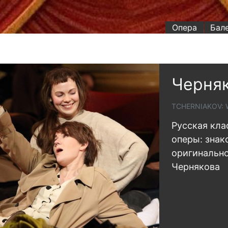
Опера
Бал
Черняк
TCHERNIAKOV: 
Русская кла
оперы: знак
оригинальн
Чернякова