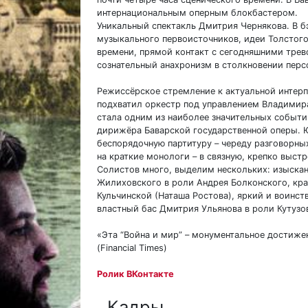
интернациональным оперным блокбастером.
Уникальный спектакль Дмитрия Чернякова. В бэ
музыкального первоисточников, идеи Толстого 
времени, прямой контакт с сегодняшними тре
сознательный анахронизм в столкновении перс
Режиссёрское стремление к актуальной интер
подхватил оркестр под управлением Владимира
стала одним из наиболее значительных событий
дирижёра Баварской государственной оперы. 
беспорядочную партитуру – череду разговорны
на краткие монологи – в связную, крепко выст
Солистов много, выделим нескольких: изыскан
Жилиховского в роли Андрея Болконского, кра
Кульчинской (Наташа Ростова), яркий и воинст
властный бас Дмитрия Ульянова в роли Кутузо
«Эта “Война и мир” – монументальное достиже
(Financial Times)
Ролик ВКонтакте
Кадры