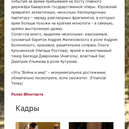
событий за время пребывания на посту главного
дирижёра Баварской государственной оперы. Юровский
превратил эклектичную, несколько беспорядочную
партитуру – череду разговорных фрагментов, в которых
арии больше похожи на краткие монологи – в связную,
крепко выстроенную драму.
Солистов много, выделим нескольких: изысканный,
суховатый баритон Андрея Жилиховского в роли Андрея
Болконского, красивое, решительное сопрано Ольги
Кульчинской (Наташа Ростова), яркий и воинственный
тенор Бехзода Давронова (Анатоль), властный бас
Дмитрия Ульянова в роли Кутузова.
«Эта “Война и мир” – монументальное достижение;
обязательно посмотрите, если сможете». (Financial
Times)
Ролик ВКонтакте
Кадры