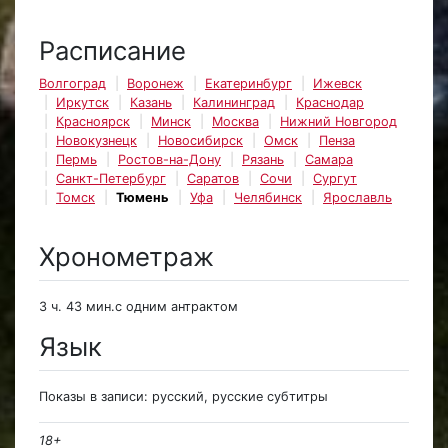
Расписание
Волгоград
Воронеж
Екатеринбург
Ижевск
Иркутск
Казань
Калининград
Краснодар
Красноярск
Минск
Москва
Нижний Новгород
Новокузнецк
Новосибирск
Омск
Пенза
Пермь
Ростов-на-Дону
Рязань
Самара
Санкт-Петербург
Саратов
Сочи
Сургут
Томск
Тюмень
Уфа
Челябинск
Ярославль
Хронометраж
3 ч. 43 мин.с одним антрактом
Язык
Показы в записи: русский, русские субтитры
18+