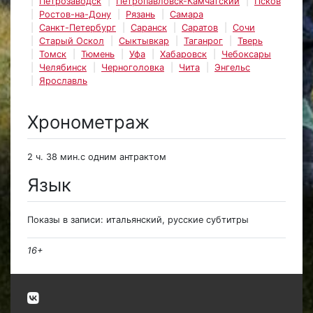
Петрозаводск
Петропавловск-Камчатский
Псков
Ростов-на-Дону
Рязань
Самара
Санкт-Петербург
Саранск
Саратов
Сочи
Старый Оскол
Сыктывкар
Таганрог
Тверь
Томск
Тюмень
Уфа
Хабаровск
Чебоксары
Челябинск
Черноголовка
Чита
Энгельс
Ярославль
Хронометраж
2 ч. 38 мин.с одним антрактом
Язык
Показы в записи: итальянский, русские субтитры
16+