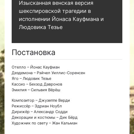
Изысканная венская версия
шекспировской трагедии в
исполнении Йонаса Кауфмана и
Людовика Тезье
Постановка
Отелло – Йонас Кауфман
Дездемона – Рэйчел Уиллис-Соренсен
Яго – Людовик Тезье
Кассио – Бехзод Давронов
Эмилия – Сильвия Вёрёш
Композитор – Джузеппе Верди
Режиссёр – Эдриан Ноубл
Дирижёр – Александр Содди
Декорации и костюмы – Дик Бёрд
Художник по свету – Жан Кальман