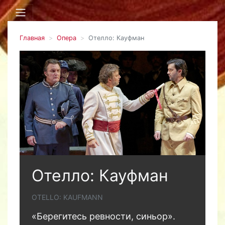
Главная
Опера
Отелло: Кауфман
Отелло: Кауфман
OTELLO: KAUFMANN
«Берегитесь ревности, синьор».