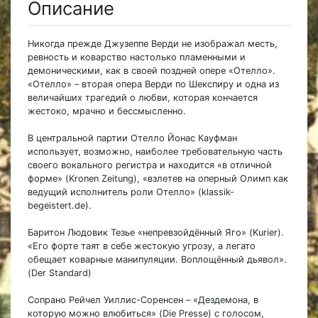
Описание
Никогда прежде Джузеппе Верди не изображал месть,
ревность и коварство настолько пламенными и
демоническими, как в своей поздней опере «Отелло».
«Отелло» – вторая опера Верди по Шекспиру и одна из
величайших трагедий о любви, которая кончается
жестоко, мрачно и бессмысленно.
В центральной партии Отелло Йонас Кауфман
использует, возможно, наиболее требовательную часть
своего вокального регистра и находится «в отличной
форме» (Kronen Zeitung), «взлетев на оперный Олимп как
ведущий исполнитель роли Отелло» (klassik-
begeistert.de).
Баритон Людовик Тезье «непревзойдённый Яго» (Kurier).
«Его форте таят в себе жестокую угрозу, а легато
обещает коварные манипуляции. Воплощённый дьявол».
(Der Standard)
Сопрано Рейчел Уиллис-Соренсен – «Дездемона, в
которую можно влюбиться» (Die Presse) с голосом,