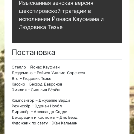
Изысканная венская версия
шекспировской трагедии в
исполнении Йонаса Кауфмана и
Людовика Тезье
Постановка
Отелло – Йонас Кауфман
Дездемона – Рэйчел Уиллис-Соренсен
Яго – Людовик Тезье
Кассио – Бехзод Давронов
Эмилия – Сильвия Вёрёш
Композитор – Джузеппе Верди
Режиссёр – Эдриан Ноубл
Дирижёр – Александр Содди
Декорации и костюмы – Дик Бёрд
Художник по свету – Жан Кальман