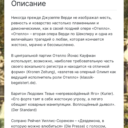
Описание
Никогда прежде Джузеппе Верди не изображал месть,
ревность и коварство настолько пламенными и
демоническими, как в своей поздней опере «Отелло».
«Отелло» – вторая опера Верди по Шекспиру и одна из
величайших трагедий о любви, которая кончается
жестоко, мрачно и бессмысленно.
В центральной партии Отелло Йонас Кауфман
использует, возможно, наиболее требовательную часть
своего вокального регистра и находится «в отличной
форме» (Kronen Zeitung), «взлетев на оперный Олимп как
ведущий исполнитель роли Отелло» (klassik-
begeistert.de).
Баритон Людовик Тезье «непревзойдённый Яго» (Kurier).
«Его форте таят в себе жестокую угрозу, а легато
обещает коварные манипуляции. Воплощённый дьявол».
(Der Standard)
Сопрано Рейчел Уиллис-Соренсен – «Дездемона, в
которую можно влюбиться» (Die Presse) с голосом,