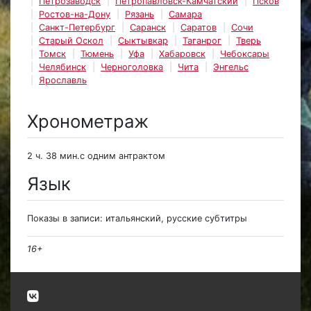
Петрозаводск
Петропавловск-Камчатский
Псков
Ростов-на-Дону
Рязань
Самара
Санкт-Петербург
Саранск
Саратов
Сочи
Старый Оскол
Сыктывкар
Таганрог
Тверь
Томск
Тюмень
Уфа
Хабаровск
Чебоксары
Челябинск
Черноголовка
Чита
Энгельс
Ярославль
Хронометраж
2 ч. 38 мин.с одним антрактом
Язык
Показы в записи: итальянский, русские субтитры
16+