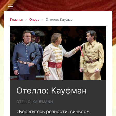
Главная
Опера
Отелло: Кауфман
Отелло: Кауфман
OTELLO: KAUFMANN
«Берегитесь ревности, синьор».