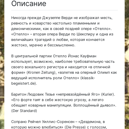
Описание
Никогда прежде Джузеппе Верди не изображал месть,
ревность и коварство настолько пламенными и
демоническими, как в своей поздней опере «Отелло».
«Отелло» – вторая опера Верди по Шекспиру и одна из
величайших трагедий о любви, которая кончается
жестоко, мрачно и бессмысленно.
В центральной партии Отелло Йонас Кауфман
использует, возможно, наиболее требовательную часть
своего вокального регистра и находится «в отличной
форме» (Kronen Zeitung), «взлетев на оперный Олимп как
ведущий исполнитель роли Отелло» (klassik-
begeistert.de).
Баритон Людовик Тезье «непревзойдённый Яго» (Kurier).
«Его форте таят в себе жестокую угрозу, а легато
обещает коварные манипуляции. Воплощённый дьявол».
(Der Standard)
Сопрано Рейчел Уиллис-Соренсен – «Дездемона, в
которую можно влюбиться» (Die Presse) с голосом,