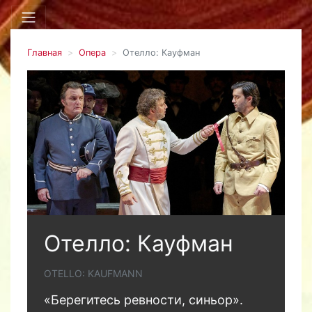
Главная
Опера
Отелло: Кауфман
Отелло: Кауфман
OTELLO: KAUFMANN
«Берегитесь ревности, синьор».