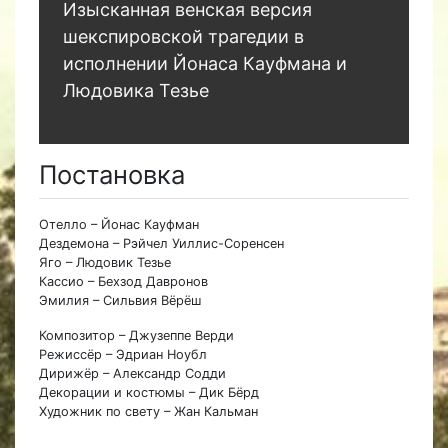
Изысканная венская версия
шекспировской трагедии в
исполнении Йонаса Кауфмана и
Людовика Тезье
Постановка
Отелло – Йонас Кауфман
Дездемона – Рэйчел Уиллис-Соренсен
Яго – Людовик Тезье
Кассио – Бехзод Давронов
Эмилия – Сильвия Вёрёш
Композитор – Джузеппе Верди
Режиссёр – Эдриан Ноубл
Дирижёр – Александр Содди
Декорации и костюмы – Дик Бёрд
Художник по свету – Жан Кальман