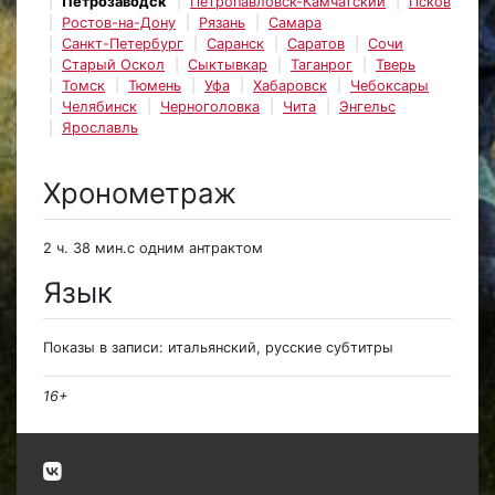
Петрозаводск
Петропавловск-Камчатский
Псков
Ростов-на-Дону
Рязань
Самара
Санкт-Петербург
Саранск
Саратов
Сочи
Старый Оскол
Сыктывкар
Таганрог
Тверь
Томск
Тюмень
Уфа
Хабаровск
Чебоксары
Челябинск
Черноголовка
Чита
Энгельс
Ярославль
Хронометраж
2 ч. 38 мин.с одним антрактом
Язык
Показы в записи: итальянский, русские субтитры
16+