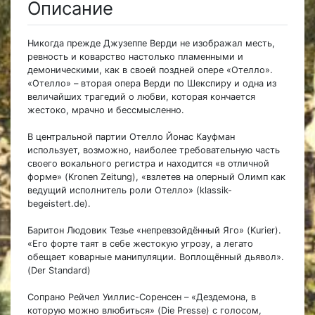
Описание
Никогда прежде Джузеппе Верди не изображал месть,
ревность и коварство настолько пламенными и
демоническими, как в своей поздней опере «Отелло».
«Отелло» – вторая опера Верди по Шекспиру и одна из
величайших трагедий о любви, которая кончается
жестоко, мрачно и бессмысленно.
В центральной партии Отелло Йонас Кауфман
использует, возможно, наиболее требовательную часть
своего вокального регистра и находится «в отличной
форме» (Kronen Zeitung), «взлетев на оперный Олимп как
ведущий исполнитель роли Отелло» (klassik-
begeistert.de).
Баритон Людовик Тезье «непревзойдённый Яго» (Kurier).
«Его форте таят в себе жестокую угрозу, а легато
обещает коварные манипуляции. Воплощённый дьявол».
(Der Standard)
Сопрано Рейчел Уиллис-Соренсен – «Дездемона, в
которую можно влюбиться» (Die Presse) с голосом,