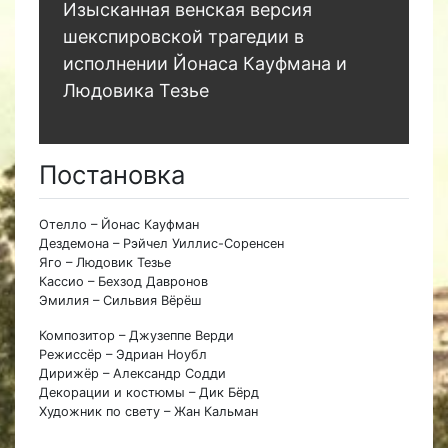
Изысканная венская версия
шекспировской трагедии в
исполнении Йонаса Кауфмана и
Людовика Тезье
Постановка
Отелло – Йонас Кауфман
Дездемона – Рэйчел Уиллис-Соренсен
Яго – Людовик Тезье
Кассио – Бехзод Давронов
Эмилия – Сильвия Вёрёш
Композитор – Джузеппе Верди
Режиссёр – Эдриан Ноубл
Дирижёр – Александр Содди
Декорации и костюмы – Дик Бёрд
Художник по свету – Жан Кальман