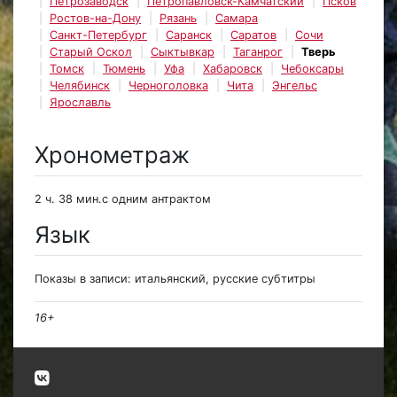
Петрозаводск
Петропавловск-Камчатский
Псков
Ростов-на-Дону
Рязань
Самара
Санкт-Петербург
Саранск
Саратов
Сочи
Старый Оскол
Сыктывкар
Таганрог
Тверь
Томск
Тюмень
Уфа
Хабаровск
Чебоксары
Челябинск
Черноголовка
Чита
Энгельс
Ярославль
Хронометраж
2 ч. 38 мин.с одним антрактом
Язык
Показы в записи: итальянский, русские субтитры
16+