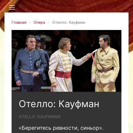
Главная
Опера
Отелло: Кауфман
Отелло: Кауфман
OTELLO: KAUFMANN
«Берегитесь ревности, синьор».