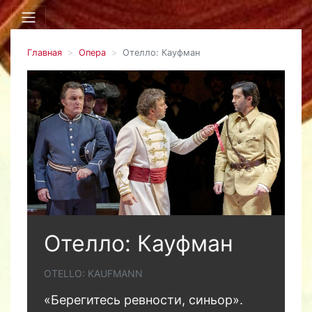
Главная
Опера
Отелло: Кауфман
Отелло: Кауфман
OTELLO: KAUFMANN
«Берегитесь ревности, синьор».