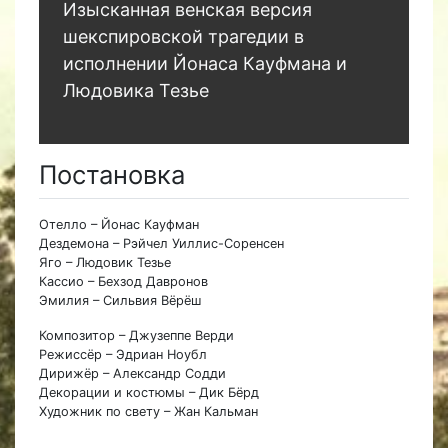
Изысканная венская версия
шекспировской трагедии в
исполнении Йонаса Кауфмана и
Людовика Тезье
Постановка
Отелло – Йонас Кауфман
Дездемона – Рэйчел Уиллис-Соренсен
Яго – Людовик Тезье
Кассио – Бехзод Давронов
Эмилия – Сильвия Вёрёш
Композитор – Джузеппе Верди
Режиссёр – Эдриан Ноубл
Дирижёр – Александр Содди
Декорации и костюмы – Дик Бёрд
Художник по свету – Жан Кальман