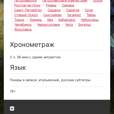
Петрозаводск
Петропавловск-Камчатский
Псков
Ростов-на-Дону
Рязань
Самара
Санкт-Петербург
Саранск
Саратов
Сочи
Старый Оскол
Сыктывкар
Таганрог
Тверь
Томск
Тюмень
Уфа
Хабаровск
Чебоксары
Челябинск
Черноголовка
Чита
Энгельс
Ярославль
Хронометраж
2 ч. 38 мин.с одним антрактом
Язык
Показы в записи: итальянский, русские субтитры
16+