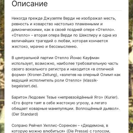
Описание
Никогда прежде Джузеппе Верди не изображал месть,
ревность и коварство настолько пламенными и
демоническими, как в своей поздней опере «Отелло».
«Отелло» – вторая опера Верди по Шекспиру и одна из
величайших трагедий о любви, которая кончается
жестоко, мрачно и бессмысленно.
В центральной партии Отелло Йонас Кауфман
использует, возможно, наиболее требовательную часть
своего вокального регистра и находится «в отличной
форме» (Kronen Zeitung), «взлетев на оперный Олимп как
ведущий исполнитель роли Отелло» (klassik-
begeistert.de).
Баритон Людовик Тезье «непревзойдённый Яго» (Kurier).
«Его форте таят в себе жестокую угрозу, а легато
обещает коварные манипуляции. Воплощённый дьявол».
(Der Standard)
Сопрано Рейчел Уиллис-Соренсен – «Дездемона, в
которую можно влюбиться» (Die Presse) с голосом,