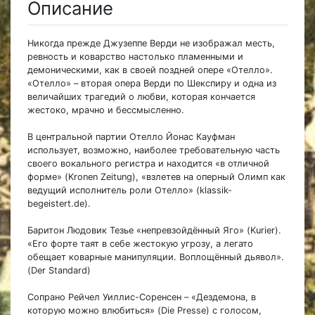
Описание
Никогда прежде Джузеппе Верди не изображал месть,
ревность и коварство настолько пламенными и
демоническими, как в своей поздней опере «Отелло».
«Отелло» – вторая опера Верди по Шекспиру и одна из
величайших трагедий о любви, которая кончается
жестоко, мрачно и бессмысленно.
В центральной партии Отелло Йонас Кауфман
использует, возможно, наиболее требовательную часть
своего вокального регистра и находится «в отличной
форме» (Kronen Zeitung), «взлетев на оперный Олимп как
ведущий исполнитель роли Отелло» (klassik-
begeistert.de).
Баритон Людовик Тезье «непревзойдённый Яго» (Kurier).
«Его форте таят в себе жестокую угрозу, а легато
обещает коварные манипуляции. Воплощённый дьявол».
(Der Standard)
Сопрано Рейчел Уиллис-Соренсен – «Дездемона, в
которую можно влюбиться» (Die Presse) с голосом,