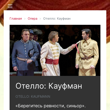
Главная
Опера
Отелло: Кауфман
Отелло: Кауфман
OTELLO: KAUFMANN
«Берегитесь ревности, синьор».