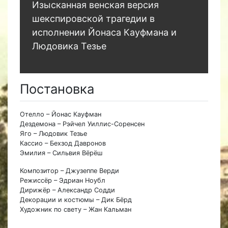
Изысканная венская версия
шекспировской трагедии в
исполнении Йонаса Кауфмана и
Людовика Тезье
Постановка
Отелло – Йонас Кауфман
Дездемона – Рэйчел Уиллис-Соренсен
Яго – Людовик Тезье
Кассио – Бехзод Давронов
Эмилия – Сильвия Вёрёш
Композитор – Джузеппе Верди
Режиссёр – Эдриан Ноубл
Дирижёр – Александр Содди
Декорации и костюмы – Дик Бёрд
Художник по свету – Жан Кальман