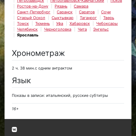
Петрозаводск
Петропавловск-Камчатский
Псков
Ростов-на-Дону
Рязань
Самара
Санкт-Петербург
Саранск
Саратов
Сочи
Старый Оскол
Сыктывкар
Таганрог
Тверь
Томск
Тюмень
Уфа
Хабаровск
Чебоксары
Челябинск
Черноголовка
Чита
Энгельс
Ярославль
Хронометраж
2 ч. 38 мин.с одним антрактом
Язык
Показы в записи: итальянский, русские субтитры
16+