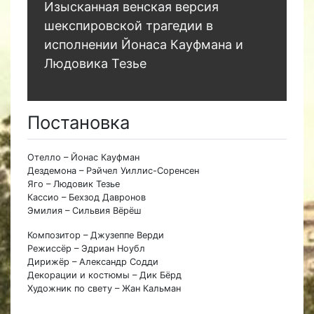
Изысканная венская версия
шекспировской трагедии в
исполнении Йонаса Кауфмана и
Людовика Тезье
Постановка
Отелло – Йонас Кауфман
Дездемона – Рэйчел Уиллис-Соренсен
Яго – Людовик Тезье
Кассио – Бехзод Давронов
Эмилия – Сильвия Вёрёш
Композитор – Джузеппе Верди
Режиссёр – Эдриан Ноубл
Дирижёр – Александр Содди
Декорации и костюмы – Дик Бёрд
Художник по свету – Жан Кальман