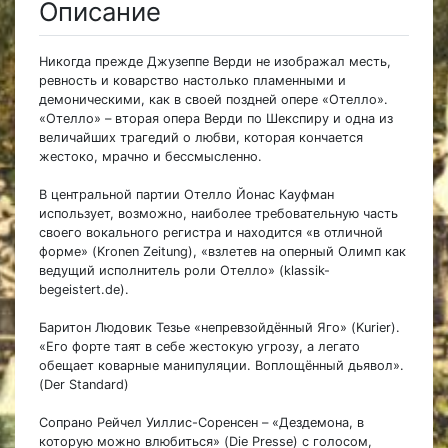
Описание
Никогда прежде Джузеппе Верди не изображал месть,
ревность и коварство настолько пламенными и
демоническими, как в своей поздней опере «Отелло».
«Отелло» – вторая опера Верди по Шекспиру и одна из
величайших трагедий о любви, которая кончается
жестоко, мрачно и бессмысленно.
В центральной партии Отелло Йонас Кауфман
использует, возможно, наиболее требовательную часть
своего вокального регистра и находится «в отличной
форме» (Kronen Zeitung), «взлетев на оперный Олимп как
ведущий исполнитель роли Отелло» (klassik-
begeistert.de).
Баритон Людовик Тезье «непревзойдённый Яго» (Kurier).
«Его форте таят в себе жестокую угрозу, а легато
обещает коварные манипуляции. Воплощённый дьявол».
(Der Standard)
Сопрано Рейчел Уиллис-Соренсен – «Дездемона, в
которую можно влюбиться» (Die Presse) с голосом,