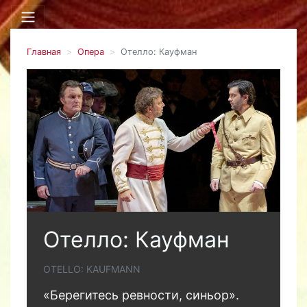
Главная
Опера
Отелло: Кауфман
Отелло: Кауфман
OTELLO: KAUFMANN
«Берегитесь ревности, синьор».