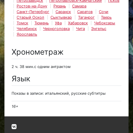
Петрозаводск
Петропавловск-Камчатский
Псков
Ростов-на-Дону
Рязань
Самара
Санкт-Петербург
Саранск
Саратов
Сочи
Старый Оскол
Сыктывкар
Таганрог
Тверь
Томск
Тюмень
Уфа
Хабаровск
Чебоксары
Челябинск
Черноголовка
Чита
Энгельс
Ярославль
Хронометраж
2 ч. 38 мин.с одним антрактом
Язык
Показы в записи: итальянский, русские субтитры
16+