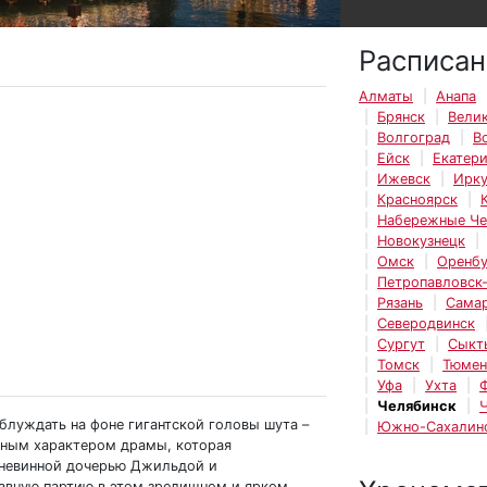
Расписан
Алматы
Анапа
Брянск
Вели
Волгоград
В
Ейск
Екатер
Ижевск
Ирку
Красноярск
Набережные Ч
Новокузнецк
Омск
Оренбу
Петропавловск
Рязань
Сама
Северодвинск
Сургут
Сыкт
Томск
Тюмен
Уфа
Ухта
Челябинск
блуждать на фоне гигантской головы шута –
Южно-Сахалин
рным характером драмы, которая
 невинной дочерью Джильдой и
авную партию в этом зрелищном и ярком