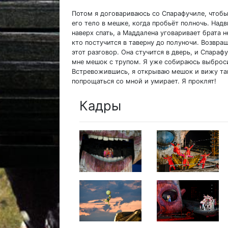
Потом я договариваюсь со Спарафучиле, чтобы
его тело в мешке, когда пробьёт полночь. Надв
наверх спать, а Маддалена уговаривает брата не
кто постучится в таверну до полуночи. Возвр
этот разговор. Она стучится в дверь, и Спараф
мне мешок с трупом. Я уже собираюсь выбросит
Встревожившись, я открываю мешок и вижу там
попрощаться со мной и умирает. Я проклят!
Кадры