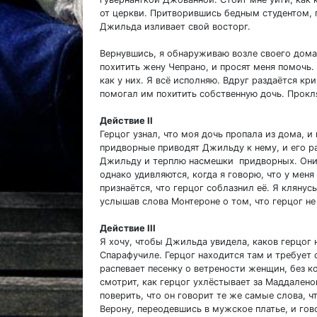
от церкви. Притворившись бедным студентом, г
Джильда изливает свой восторг.
Вернувшись, я обнаруживаю возле своего дома 
похитить жену Чепрано, и просят меня помочь.
как у них. Я всё исполняю. Вдруг раздаётся кр
помогал им похитить собственную дочь. Прокл
Действие II
Герцог узнал, что моя дочь пропала из дома, и
придворные приводят Джильду к нему, и его ра
Джильду и терплю насмешки придворных. Они, 
однако удивляются, когда я говорю, что у мен
признаётся, что герцог соблазнил её. Я клянус
услышав слова Монтероне о том, что герцог не
Действие III
Я хочу, чтобы Джильда увидела, каков герцог 
Спарафучиле. Герцог находится там и требует 
распевает песенку о ветрености женщин, без 
смотрит, как герцог ухлёстывает за Маддалено
поверить, что он говорит те же самые слова, ч
Верону, переодевшись в мужское платье, и гов