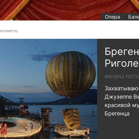
Опера
Бал
Риголетто
Бреген
Риголе
BREGENZ FESTI
Захватываю
Джузеппе Ве
красивой му
Брегенца