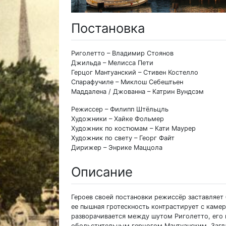
Постановка
Риголетто – Владимир Стоянов
Джильда – Мелисса Пети
Герцог Мантуанский – Стивен Костелло
Спарафучиле – Миклош Себештьен
Маддалена / Джованна – Катрин Вундсэм
Режиссер – Филипп Штёльцль
Художники – Хайке Фольмер
Художник по костюмам – Кати Маурер
Художник по свету – Георг Файт
Дирижер – Энрике Маццола
Описание
Героев своей постановки режиссёр заставляет 
ее пышная гротескность контрастирует с каме
разворачивается между шутом Риголетто, его
обольстительным герцогом Мантуанским. Загл