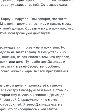
ерцог ухаживает за ней. Оставшись одна,
Борсу и Марулло. Они говорят, что хотят
 Мне велят держать лестницу и надеть маску,
ик моей дочери. Сорвав маску, я понимаю, что
ятие Монтероне уже действует!
 возмущается, что её у него похитили. Но
дость не знает границ. Я без устали ищу
конечно, не сознаются в том, что сделали,
я похитили дочь. Тут выбегает Джильда и
ь отомстить за её бесчестье, особенно
 понёс никакой кары за свои преступления.
на самом деле, и привожу её к таверне
себе сестру Спарафучиле и вина. Потом он
которой ему скучно бы жилось. Джильда
й, сестрой Спарафучиле, и не может
то говорил ей. Я велю Джильде ехать в
орю, что присоединюсь к ней завтра.