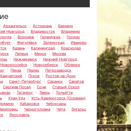
ие
Архангельск
Астрахань
Барнаул
кий Новгород
Владивосток
Владимир
ологда
Воронеж
Геленджик
Гродно
инбург
Жигулёвск
Зеленоград
Иваново
тск
Казань
Калининград
Краснодар
Курск
Липецк
Минск
Москва
елны
Нижнекамск
Нижний Новгород
Новороссийск
Новосибирск
Обнинск
рг
Пенза
Пермь
Петрозаводск
-Камчатский
Псков
Ростов-на-Дону
ра
Санкт-Петербург
Саранск
Саратов
Сергиев Посад
Сочи
Старый Оскол
ывкар
Таганрог
Тверь
Тольятти
ь
Улан-Удэ
Усть-Каменогорск (Оскемен)
Фрязино
Хабаровск
Чебоксары
Череповец
Черноголовка
Чита
Энгельс
ск
Ярославль