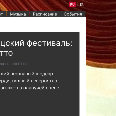
RU
|
EN
ет
Музыка
Расписание
События
цский фестиваль:
тто
VAL: RIGOLETTO
щий, кровавый шедевр
рди, полный невероятно
зыки – на плавучей сцене