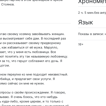
Хрономе
р Стоянов.
2 ч. 5 мин.без ант
Язык
могаю своему хозяину завоёвывать женщин.
Показы в записи: 
е высматривает себе дам. В последний раз
ём он рассказывает своему придворному
16+
, как избавиться от её мужа. Марулло,
вает, что у меня есть любовница. Все
ают похитить эту так называемую любовницу.
за то, что герцог соблазнил его дочь. Я
рцогом.
мном переулке ко мне подходит неизвестный.
бийца, и предлагает свои услуги. Я
рямо сейчас он мне не нужен.
опросы о своём происхождении. Я говорю,
азываю. Я очень боюсь, что кто-нибудь
ь куда-либо, кроме церкви, и то только с
к Джильде приходит герцог – он выследил её