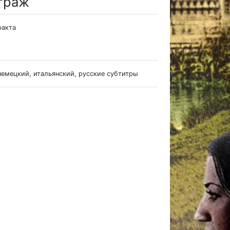
траж
ракта
немецкий, итальянский, русские субтитры