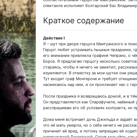
спектакле исполняет болгарский бас Владими
Краткое содержание
Действие I
Я – шут при дворе герцога Мантуанского и по
Герцог любит устраивать пышные праздники, гд
его внимание привлекла графиня Чепрано, о ч
Борсе. Я предлагаю герцогу несколько советов
стараясь, чтобы я ничего не заметил, рассказы
изумляются. В отместку за мои шутки они реш
Тут входит граф Монтероне и требует отмщения 
насмехаюсь над ним, и он проклинает нас с ге
После праздника я возвращаюсь домой, и в тё
Он представляется как Спарафучиле, наёмный у
расспрашиваю его об условиях контракта, но п
Дома меня встречает дочь Джильда и задаёт в
что её мать умерла, но о себе ничего не расск
причинит ей вред, и потому запрещаю ей ходит
гувернанткой Джованной. Стоит мне уйти, как 