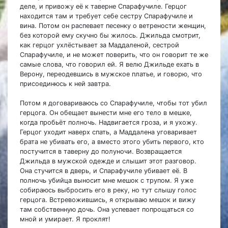
деле, и привожу её к таверне Спарафучиле. Герцог
находится там и требует себе сестру Спарафучиле и
вина. Потом он распевает песенку о ветрености женщин,
без которой ему скучно бы жилось. Джильда смотрит,
как герцог ухлёстывает за Маддаленой, сестрой
Спарафучиле, и не может поверить, что он говорит те же
самые слова, что говорил ей. Я велю Джильде ехать в
Верону, переодевшись в мужское платье, и говорю, что
присоединюсь к ней завтра.
Потом я договариваюсь со Спарафучиле, чтобы тот убил
герцога. Он обещает вынести мне его тело в мешке,
когда пробьёт полночь. Надвигается гроза, и я ухожу.
Герцог уходит наверх спать, а Маддалена уговаривает
брата не убивать его, а вместо этого убить первого, кто
постучится в таверну до полуночи. Возвращается
Джильда в мужской одежде и слышит этот разговор.
Она стучится в дверь, и Спарафучиле убивает её. В
полночь убийца выносит мне мешок с трупом. Я уже
собираюсь выбросить его в реку, но тут слышу голос
герцога. Встревожившись, я открываю мешок и вижу
там собственную дочь. Она успевает попрощаться со
мной и умирает. Я проклят!