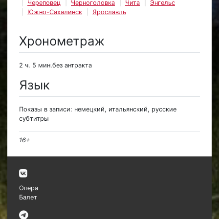
Череповец
Черноголовка
Чита
Энгельс
Южно-Сахалинск
Ярославль
Хронометраж
2 ч. 5 мин.без антракта
Язык
Показы в записи: немецкий, итальянский, русские
субтитры
16+
Опера
Балет