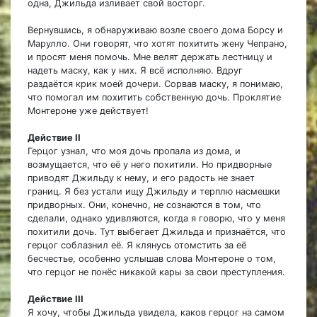
одна, Джильда изливает свой восторг.
Вернувшись, я обнаруживаю возле своего дома Борсу и
Марулло. Они говорят, что хотят похитить жену Чепрано,
и просят меня помочь. Мне велят держать лестницу и
надеть маску, как у них. Я всё исполняю. Вдруг
раздаётся крик моей дочери. Сорвав маску, я понимаю,
что помогал им похитить собственную дочь. Проклятие
Монтероне уже действует!
Действие II
Герцог узнал, что моя дочь пропала из дома, и
возмущается, что её у него похитили. Но придворные
приводят Джильду к нему, и его радость не знает
границ. Я без устали ищу Джильду и терплю насмешки
придворных. Они, конечно, не сознаются в том, что
сделали, однако удивляются, когда я говорю, что у меня
похитили дочь. Тут выбегает Джильда и признаётся, что
герцог соблазнил её. Я клянусь отомстить за её
бесчестье, особенно услышав слова Монтероне о том,
что герцог не понёс никакой кары за свои преступления.
Действие III
Я хочу, чтобы Джильда увидела, каков герцог на самом