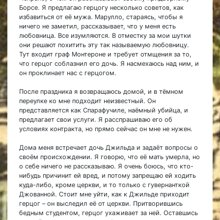
Борсе. Я предлагаю герцогу несколько советов, как
избавиться от её мужа. Марулло, стараясь, чтобы я
ничего не заметил, рассказывает, что у меня есть
любовница. Все изумляются. В отместку за мои шутки
они решают похитить эту так называемую любовницу.
Тут входит граф Монтероне и требует отмщения за то,
что герцог соблазнил его дочь. Я насмехаюсь над ним, и
он проклинает нас с герцогом.
После праздника я возвращаюсь домой, и в тёмном
переулке ко мне подходит неизвестный. Он
представляется как Спарафучиле, наёмный убийца, и
предлагает свои услуги. Я расспрашиваю его об
условиях контракта, но прямо сейчас он мне не нужен.
Дома меня встречает дочь Джильда и задаёт вопросы о
своём происхождении. Я говорю, что её мать умерла, но
о себе ничего не рассказываю. Я очень боюсь, что кто-
нибудь причинит ей вред, и потому запрещаю ей ходить
куда-либо, кроме церкви, и то только с гувернанткой
Джованной. Стоит мне уйти, как к Джильде приходит
герцог – он выследил её от церкви. Притворившись
бедным студентом, герцог ухаживает за ней. Оставшись