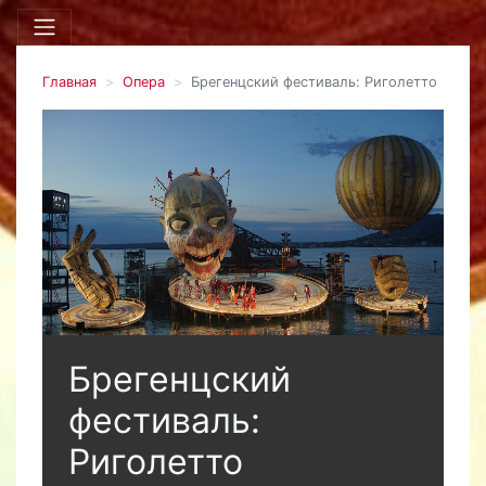
Главная
Опера
Брегенцский фестиваль: Риголетто
Брегенцский
фестиваль:
Риголетто