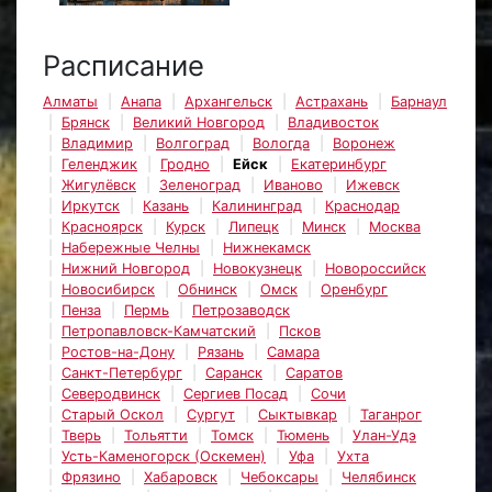
Расписание
Алматы
Анапа
Архангельск
Астрахань
Барнаул
Брянск
Великий Новгород
Владивосток
Владимир
Волгоград
Вологда
Воронеж
Геленджик
Гродно
Ейск
Екатеринбург
Жигулёвск
Зеленоград
Иваново
Ижевск
Иркутск
Казань
Калининград
Краснодар
Красноярск
Курск
Липецк
Минск
Москва
Набережные Челны
Нижнекамск
Нижний Новгород
Новокузнецк
Новороссийск
Новосибирск
Обнинск
Омск
Оренбург
Пенза
Пермь
Петрозаводск
Петропавловск-Камчатский
Псков
Ростов-на-Дону
Рязань
Самара
Санкт-Петербург
Саранск
Саратов
Северодвинск
Сергиев Посад
Сочи
Старый Оскол
Сургут
Сыктывкар
Таганрог
Тверь
Тольятти
Томск
Тюмень
Улан-Удэ
Усть-Каменогорск (Оскемен)
Уфа
Ухта
Фрязино
Хабаровск
Чебоксары
Челябинск