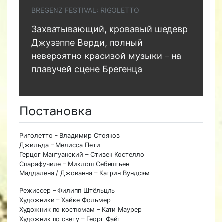
BREGENZ FESTIVAL: RIGOLETTO
Захватывающий, кровавый шедевр
Джузеппе Верди, полный
невероятно красивой музыки – на
плавучей сцене Брегенца
Постановка
Риголетто – Владимир Стоянов
Джильда – Мелисса Пети
Герцог Мантуанский – Стивен Костелло
Спарафучиле – Миклош Себештьен
Маддалена / Джованна – Катрин Вундсэм
Режиссер – Филипп Штёльцль
Художники – Хайке Фольмер
Художник по костюмам – Кати Маурер
Художник по свету – Георг Файт