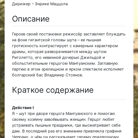
Дирижер – Энрике Маццола
Описание
Героев своей постановки режиссёр заставляет блуждать
на фоне гигантской головы шута – ее пышная
гротескность контрастирует с камерным характером
драмы, которая разворачивается между шутом
Риголетто, его невинной дочерью Джильдой и
обольстительным герцогом Мантуанским. Заглавную
партию в этом зрелищном и ярком спектакле исполняет
болгарский бас Владимир Стоянов.
Краткое содержание
Действие I
Я – шут при дворе герцога Мантуанского и помогаю
своему хозяину завоёвывать женщин. Герцог любит
устраивать пышные праздники, где высматривает себе
дам. В последний раз его внимание привлекла графиня
Чепрано, о чём он рассказывает своему придворному