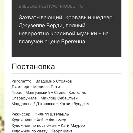
BREGENZ FESTIVAL: RIGOLETTO
Захватывающий, кровавый шедевр
Джузеппе Верди, полный
невероятно красивой музыки – на
плавучей сцене Брегенца
Постановка
Риголетто – Владимир Стоянов
Джильда – Мелисса Пети
Герцог Мантуанский – Стивен Костелло
Спарафучиле – Миклош Себештьен
Маддалена / Джованна – Катрин Вундсэм
Режиссер – Филипп Штёльцль
Художники – Хайке Фольмер
Художник по костюмам – Кати Маурер
Художник по свету – Георг Файт