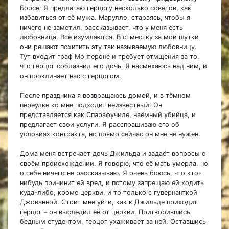
Борсе. Я предлагаю герцогу несколько советов, как
избавиться от её мужа. Марулло, стараясь, чтобы я
ничего не заметил, рассказывает, что у меня есть
любовница. Все изумляются. В отместку за мои шутки
они решают похитить эту так называемую любовницу.
Тут входит граф Монтероне и требует отмщения за то,
что герцог соблазнил его дочь. Я насмехаюсь над ним, и
он проклинает нас с герцогом.
После праздника я возвращаюсь домой, и в тёмном
переулке ко мне подходит неизвестный. Он
представляется как Спарафучиле, наёмный убийца, и
предлагает свои услуги. Я расспрашиваю его об
условиях контракта, но прямо сейчас он мне не нужен.
Дома меня встречает дочь Джильда и задаёт вопросы о
своём происхождении. Я говорю, что её мать умерла, но
о себе ничего не рассказываю. Я очень боюсь, что кто-
нибудь причинит ей вред, и потому запрещаю ей ходить
куда-либо, кроме церкви, и то только с гувернанткой
Джованной. Стоит мне уйти, как к Джильде приходит
герцог – он выследил её от церкви. Притворившись
бедным студентом, герцог ухаживает за ней. Оставшись