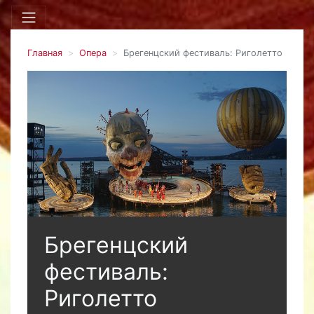
Главная
Опера
Брегенцский фестиваль: Риголетто
Брегенцский
фестиваль:
Риголетто