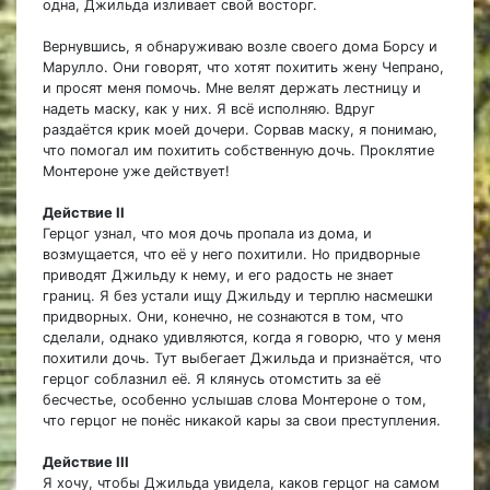
одна, Джильда изливает свой восторг.
Вернувшись, я обнаруживаю возле своего дома Борсу и
Марулло. Они говорят, что хотят похитить жену Чепрано,
и просят меня помочь. Мне велят держать лестницу и
надеть маску, как у них. Я всё исполняю. Вдруг
раздаётся крик моей дочери. Сорвав маску, я понимаю,
что помогал им похитить собственную дочь. Проклятие
Монтероне уже действует!
Действие II
Герцог узнал, что моя дочь пропала из дома, и
возмущается, что её у него похитили. Но придворные
приводят Джильду к нему, и его радость не знает
границ. Я без устали ищу Джильду и терплю насмешки
придворных. Они, конечно, не сознаются в том, что
сделали, однако удивляются, когда я говорю, что у меня
похитили дочь. Тут выбегает Джильда и признаётся, что
герцог соблазнил её. Я клянусь отомстить за её
бесчестье, особенно услышав слова Монтероне о том,
что герцог не понёс никакой кары за свои преступления.
Действие III
Я хочу, чтобы Джильда увидела, каков герцог на самом