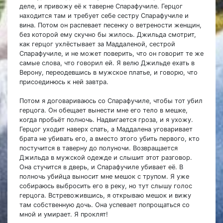
деле, и привожу её к таверне Спарафучиле. Герцог
находится там и требует себе сестру Спарафучиле и
вина. Потом он распевает песенку о ветрености женщин,
без которой ему скучно бы жилось. Джильда смотрит,
как герцог ухлёстывает за Маддаленой, сестрой
Спарафучиле, и не может поверить, что он говорит те же
самые слова, что говорил ей. Я велю Джильде ехать в
Верону, переодевшись в мужское платье, и говорю, что
присоединюсь к ней завтра.
Потом я договариваюсь со Спарафучиле, чтобы тот убил
герцога. Он обещает вынести мне его тело в мешке,
когда пробьёт полночь. Надвигается гроза, и я ухожу.
Герцог уходит наверх спать, а Маддалена уговаривает
брата не убивать его, а вместо этого убить первого, кто
постучится в таверну до полуночи. Возвращается
Джильда в мужской одежде и слышит этот разговор.
Она стучится в дверь, и Спарафучиле убивает её. В
полночь убийца выносит мне мешок с трупом. Я уже
собираюсь выбросить его в реку, но тут слышу голос
герцога. Встревожившись, я открываю мешок и вижу
там собственную дочь. Она успевает попрощаться со
мной и умирает. Я проклят!