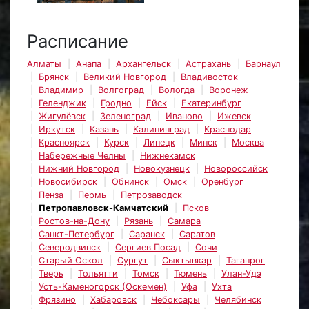
Расписание
Алматы
Анапа
Архангельск
Астрахань
Барнаул
Брянск
Великий Новгород
Владивосток
Владимир
Волгоград
Вологда
Воронеж
Геленджик
Гродно
Ейск
Екатеринбург
Жигулёвск
Зеленоград
Иваново
Ижевск
Иркутск
Казань
Калининград
Краснодар
Красноярск
Курск
Липецк
Минск
Москва
Набережные Челны
Нижнекамск
Нижний Новгород
Новокузнецк
Новороссийск
Новосибирск
Обнинск
Омск
Оренбург
Пенза
Пермь
Петрозаводск
Петропавловск-Камчатский
Псков
Ростов-на-Дону
Рязань
Самара
Санкт-Петербург
Саранск
Саратов
Северодвинск
Сергиев Посад
Сочи
Старый Оскол
Сургут
Сыктывкар
Таганрог
Тверь
Тольятти
Томск
Тюмень
Улан-Удэ
Усть-Каменогорск (Оскемен)
Уфа
Ухта
Фрязино
Хабаровск
Чебоксары
Челябинск