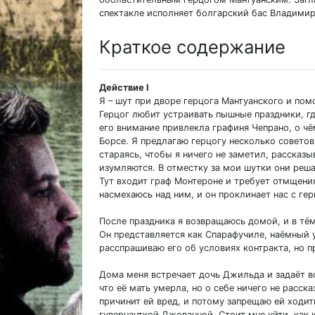
спектакле исполняет болгарский бас Владими
Краткое содержание
Действие I
Я – шут при дворе герцога Мантуанского и по
Герцог любит устраивать пышные праздники, гд
его внимание привлекла графиня Чепрано, о ч
Борсе. Я предлагаю герцогу несколько советов
стараясь, чтобы я ничего не заметил, рассказы
изумляются. В отместку за мои шутки они реш
Тут входит граф Монтероне и требует отмщения 
насмехаюсь над ним, и он проклинает нас с ге
После праздника я возвращаюсь домой, и в тё
Он представляется как Спарафучиле, наёмный у
расспрашиваю его об условиях контракта, но п
Дома меня встречает дочь Джильда и задаёт в
что её мать умерла, но о себе ничего не расск
причинит ей вред, и потому запрещаю ей ходит
гувернанткой Джованной. Стоит мне уйти, как 