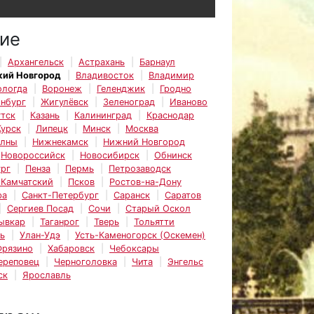
ие
Архангельск
Астрахань
Барнаул
кий Новгород
Владивосток
Владимир
ологда
Воронеж
Геленджик
Гродно
инбург
Жигулёвск
Зеленоград
Иваново
тск
Казань
Калининград
Краснодар
Курск
Липецк
Минск
Москва
елны
Нижнекамск
Нижний Новгород
Новороссийск
Новосибирск
Обнинск
рг
Пенза
Пермь
Петрозаводск
-Камчатский
Псков
Ростов-на-Дону
ра
Санкт-Петербург
Саранск
Саратов
Сергиев Посад
Сочи
Старый Оскол
ывкар
Таганрог
Тверь
Тольятти
ь
Улан-Удэ
Усть-Каменогорск (Оскемен)
Фрязино
Хабаровск
Чебоксары
ереповец
Черноголовка
Чита
Энгельс
ск
Ярославль