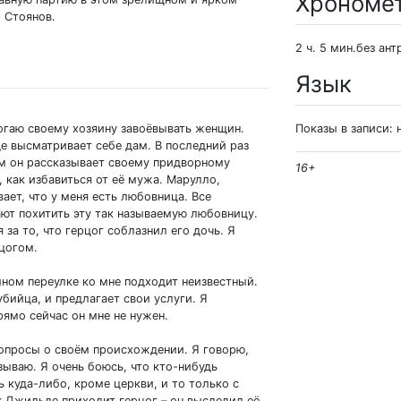
Хрономе
р Стоянов.
2 ч. 5 мин.без ант
Язык
могаю своему хозяину завоёвывать женщин.
Показы в записи: 
е высматривает себе дам. В последний раз
ём он рассказывает своему придворному
16+
, как избавиться от её мужа. Марулло,
вает, что у меня есть любовница. Все
ают похитить эту так называемую любовницу.
за то, что герцог соблазнил его дочь. Я
рцогом.
мном переулке ко мне подходит неизвестный.
бийца, и предлагает свои услуги. Я
рямо сейчас он мне не нужен.
опросы о своём происхождении. Я говорю,
азываю. Я очень боюсь, что кто-нибудь
ь куда-либо, кроме церкви, и то только с
к Джильде приходит герцог – он выследил её