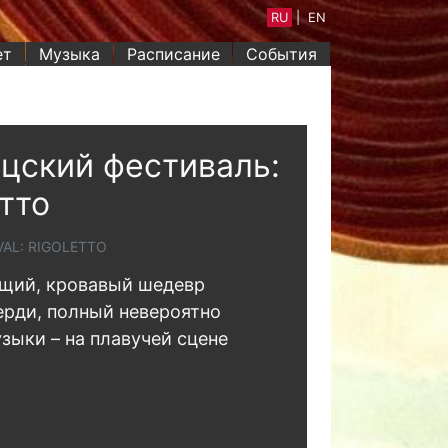
RU
|
EN
ет
Музыка
Расписание
События
цский фестиваль:
тто
VAL: RIGOLETTO
щий, кровавый шедевр
рди, полный невероятно
зыки – на плавучей сцене