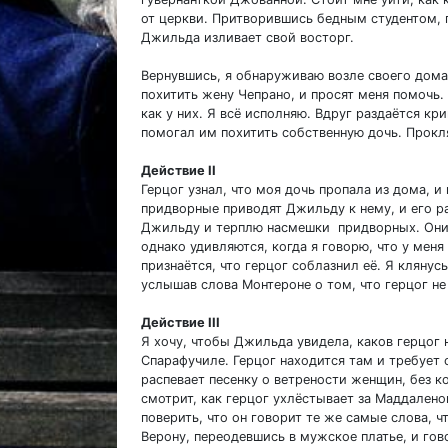
от церкви. Притворившись бедным студентом, г
Джильда изливает свой восторг.
Вернувшись, я обнаруживаю возле своего дома 
похитить жену Чепрано, и просят меня помочь.
как у них. Я всё исполняю. Вдруг раздаётся кр
помогал им похитить собственную дочь. Прокл
Действие II
Герцог узнал, что моя дочь пропала из дома, и
придворные приводят Джильду к нему, и его ра
Джильду и терплю насмешки придворных. Они, 
однако удивляются, когда я говорю, что у мен
признаётся, что герцог соблазнил её. Я клянус
услышав слова Монтероне о том, что герцог не
Действие III
Я хочу, чтобы Джильда увидела, каков герцог 
Спарафучиле. Герцог находится там и требует 
распевает песенку о ветрености женщин, без 
смотрит, как герцог ухлёстывает за Маддалено
поверить, что он говорит те же самые слова, ч
Верону, переодевшись в мужское платье, и гов