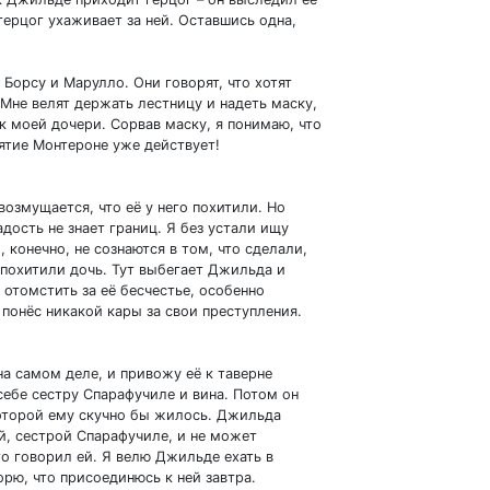
ерцог ухаживает за ней. Оставшись одна,
Борсу и Марулло. Они говорят, что хотят
 Мне велят держать лестницу и надеть маску,
ик моей дочери. Сорвав маску, я понимаю, что
ятие Монтероне уже действует!
 возмущается, что её у него похитили. Но
дость не знает границ. Я без устали ищу
конечно, не сознаются в том, что сделали,
я похитили дочь. Тут выбегает Джильда и
ь отомстить за её бесчестье, особенно
 понёс никакой кары за свои преступления.
на самом деле, и привожу её к таверне
себе сестру Спарафучиле и вина. Потом он
которой ему скучно бы жилось. Джильда
й, сестрой Спарафучиле, и не может
то говорил ей. Я велю Джильде ехать в
орю, что присоединюсь к ней завтра.