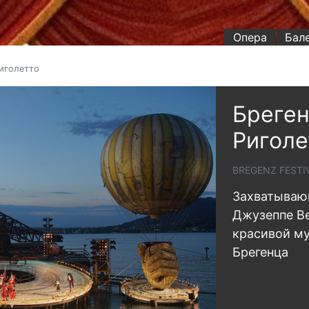
Опера
Бал
Риголетто
Бреген
Риголе
BREGENZ FESTI
Захватываю
Джузеппе Ве
красивой му
Брегенца