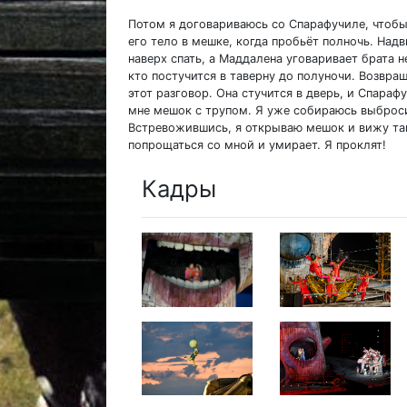
Потом я договариваюсь со Спарафучиле, чтобы
его тело в мешке, когда пробьёт полночь. Надв
наверх спать, а Маддалена уговаривает брата не
кто постучится в таверну до полуночи. Возвр
этот разговор. Она стучится в дверь, и Спараф
мне мешок с трупом. Я уже собираюсь выбросит
Встревожившись, я открываю мешок и вижу там
попрощаться со мной и умирает. Я проклят!
Кадры