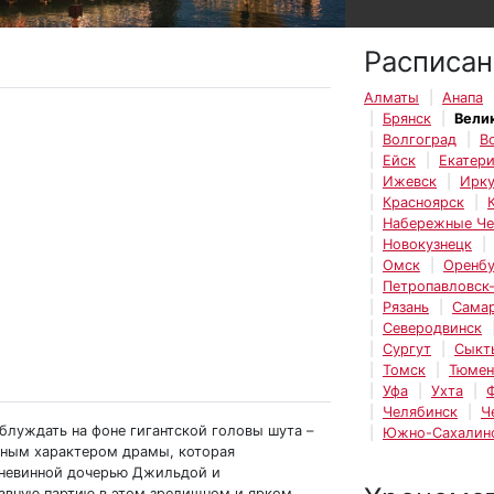
Расписан
Алматы
Анапа
Брянск
Вели
Волгоград
В
Ейск
Екатер
Ижевск
Ирку
Красноярск
Набережные Ч
Новокузнецк
Омск
Оренбу
Петропавловск
Рязань
Сама
Северодвинск
Сургут
Сыкт
Томск
Тюмен
Уфа
Ухта
Челябинск
Ч
блуждать на фоне гигантской головы шута –
Южно-Сахалин
рным характером драмы, которая
 невинной дочерью Джильдой и
авную партию в этом зрелищном и ярком