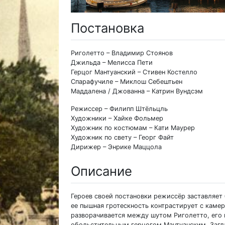
Постановка
Риголетто – Владимир Стоянов
Джильда – Мелисса Пети
Герцог Мантуанский – Стивен Костелло
Спарафучиле – Миклош Себештьен
Маддалена / Джованна – Катрин Вундсэм
Режиссер – Филипп Штёльцль
Художники – Хайке Фольмер
Художник по костюмам – Кати Маурер
Художник по свету – Георг Файт
Дирижер – Энрике Маццола
Описание
Героев своей постановки режиссёр заставляет 
ее пышная гротескность контрастирует с каме
разворачивается между шутом Риголетто, его
обольстительным герцогом Мантуанским. Загл