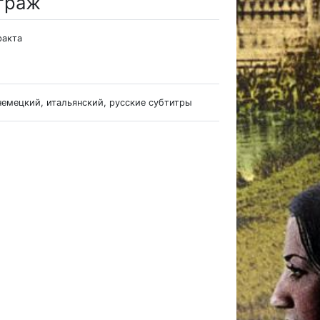
траж
ракта
немецкий, итальянский, русские субтитры