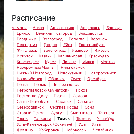
Расписание
Алматы
Анапа
Архангельск
Астрахань
Барнаул
Брянск
Великий Новгород
Владивосток
Владимир
Волгоград
Вологда
Воронеж
Геленджик
Гродно
Ейск
Екатеринбург
Жигулёвск
Зеленоград
Иваново
Ижевск
Иркутск
Казань
Калининград
Краснодар
Красноярск
Курск
Липецк
Минск
Москва
Набережные Челны
Нижнекамск
Нижний Новгород
Новокузнецк
Новороссийск
Новосибирск
Обнинск
Омск
Оренбург
Пенза
Пермь
Петрозаводск
Петропавловск-Камчатский
Псков
Ростов-на-Дону
Рязань
Самара
Санкт-Петербург
Саранск
Саратов
Северодвинск
Сергиев Посад
Сочи
Старый Оскол
Сургут
Сыктывкар
Таганрог
Тверь
Тольятти
Томск
Тюмень
Улан-Удэ
Усть-Каменогорск (Оскемен)
Уфа
Ухта
Фрязино
Хабаровск
Чебоксары
Челябинск