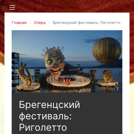
Главная
Опера
Брегенцский фестиваль: Риголетто
Брегенцский
фестиваль:
Риголетто