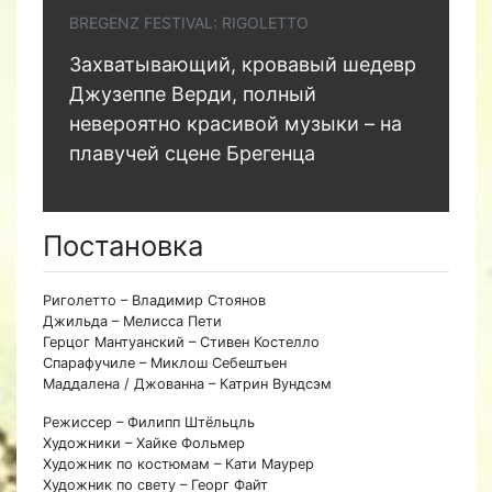
BREGENZ FESTIVAL: RIGOLETTO
Захватывающий, кровавый шедевр
Джузеппе Верди, полный
невероятно красивой музыки – на
плавучей сцене Брегенца
Постановка
Риголетто – Владимир Стоянов
Джильда – Мелисса Пети
Герцог Мантуанский – Стивен Костелло
Спарафучиле – Миклош Себештьен
Маддалена / Джованна – Катрин Вундсэм
Режиссер – Филипп Штёльцль
Художники – Хайке Фольмер
Художник по костюмам – Кати Маурер
Художник по свету – Георг Файт