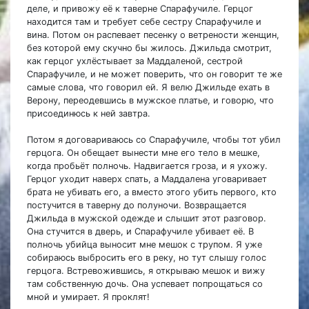
деле, и привожу её к таверне Спарафучиле. Герцог
находится там и требует себе сестру Спарафучиле и
вина. Потом он распевает песенку о ветрености женщин,
без которой ему скучно бы жилось. Джильда смотрит,
как герцог ухлёстывает за Маддаленой, сестрой
Спарафучиле, и не может поверить, что он говорит те же
самые слова, что говорил ей. Я велю Джильде ехать в
Верону, переодевшись в мужское платье, и говорю, что
присоединюсь к ней завтра.
Потом я договариваюсь со Спарафучиле, чтобы тот убил
герцога. Он обещает вынести мне его тело в мешке,
когда пробьёт полночь. Надвигается гроза, и я ухожу.
Герцог уходит наверх спать, а Маддалена уговаривает
брата не убивать его, а вместо этого убить первого, кто
постучится в таверну до полуночи. Возвращается
Джильда в мужской одежде и слышит этот разговор.
Она стучится в дверь, и Спарафучиле убивает её. В
полночь убийца выносит мне мешок с трупом. Я уже
собираюсь выбросить его в реку, но тут слышу голос
герцога. Встревожившись, я открываю мешок и вижу
там собственную дочь. Она успевает попрощаться со
мной и умирает. Я проклят!