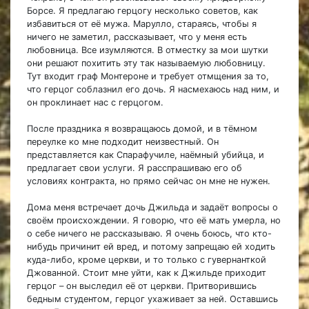
Борсе. Я предлагаю герцогу несколько советов, как
избавиться от её мужа. Марулло, стараясь, чтобы я
ничего не заметил, рассказывает, что у меня есть
любовница. Все изумляются. В отместку за мои шутки
они решают похитить эту так называемую любовницу.
Тут входит граф Монтероне и требует отмщения за то,
что герцог соблазнил его дочь. Я насмехаюсь над ним, и
он проклинает нас с герцогом.
После праздника я возвращаюсь домой, и в тёмном
переулке ко мне подходит неизвестный. Он
представляется как Спарафучиле, наёмный убийца, и
предлагает свои услуги. Я расспрашиваю его об
условиях контракта, но прямо сейчас он мне не нужен.
Дома меня встречает дочь Джильда и задаёт вопросы о
своём происхождении. Я говорю, что её мать умерла, но
о себе ничего не рассказываю. Я очень боюсь, что кто-
нибудь причинит ей вред, и потому запрещаю ей ходить
куда-либо, кроме церкви, и то только с гувернанткой
Джованной. Стоит мне уйти, как к Джильде приходит
герцог – он выследил её от церкви. Притворившись
бедным студентом, герцог ухаживает за ней. Оставшись