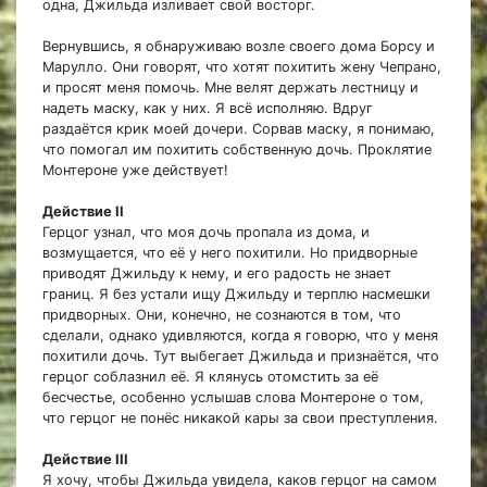
одна, Джильда изливает свой восторг.
Вернувшись, я обнаруживаю возле своего дома Борсу и
Марулло. Они говорят, что хотят похитить жену Чепрано,
и просят меня помочь. Мне велят держать лестницу и
надеть маску, как у них. Я всё исполняю. Вдруг
раздаётся крик моей дочери. Сорвав маску, я понимаю,
что помогал им похитить собственную дочь. Проклятие
Монтероне уже действует!
Действие II
Герцог узнал, что моя дочь пропала из дома, и
возмущается, что её у него похитили. Но придворные
приводят Джильду к нему, и его радость не знает
границ. Я без устали ищу Джильду и терплю насмешки
придворных. Они, конечно, не сознаются в том, что
сделали, однако удивляются, когда я говорю, что у меня
похитили дочь. Тут выбегает Джильда и признаётся, что
герцог соблазнил её. Я клянусь отомстить за её
бесчестье, особенно услышав слова Монтероне о том,
что герцог не понёс никакой кары за свои преступления.
Действие III
Я хочу, чтобы Джильда увидела, каков герцог на самом