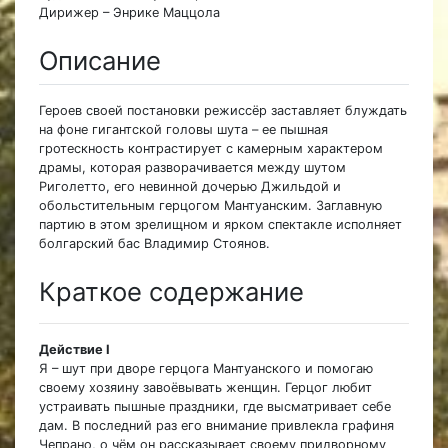
Дирижер – Энрике Маццола
Описание
Героев своей постановки режиссёр заставляет блуждать
на фоне гигантской головы шута – ее пышная
гротескность контрастирует с камерным характером
драмы, которая разворачивается между шутом
Риголетто, его невинной дочерью Джильдой и
обольстительным герцогом Мантуанским. Заглавную
партию в этом зрелищном и ярком спектакле исполняет
болгарский бас Владимир Стоянов.
Краткое содержание
Действие I
Я – шут при дворе герцога Мантуанского и помогаю
своему хозяину завоёвывать женщин. Герцог любит
устраивать пышные праздники, где высматривает себе
дам. В последний раз его внимание привлекла графиня
Чепрано, о чём он рассказывает своему придворному