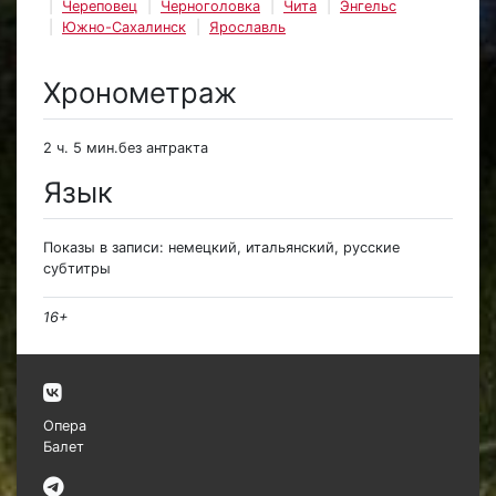
Череповец
Черноголовка
Чита
Энгельс
Южно-Сахалинск
Ярославль
Хронометраж
2 ч. 5 мин.без антракта
Язык
Показы в записи: немецкий, итальянский, русские
субтитры
16+
Опера
Балет