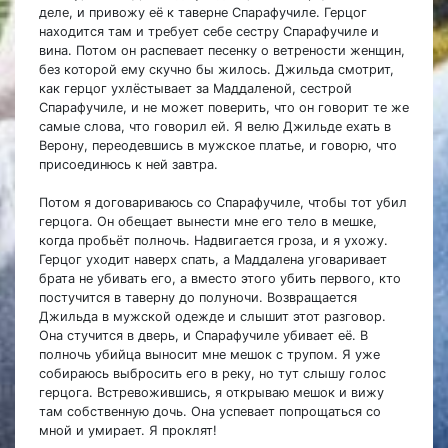
деле, и привожу её к таверне Спарафучиле. Герцог
находится там и требует себе сестру Спарафучиле и
вина. Потом он распевает песенку о ветрености женщин,
без которой ему скучно бы жилось. Джильда смотрит,
как герцог ухлёстывает за Маддаленой, сестрой
Спарафучиле, и не может поверить, что он говорит те же
самые слова, что говорил ей. Я велю Джильде ехать в
Верону, переодевшись в мужское платье, и говорю, что
присоединюсь к ней завтра.
Потом я договариваюсь со Спарафучиле, чтобы тот убил
герцога. Он обещает вынести мне его тело в мешке,
когда пробьёт полночь. Надвигается гроза, и я ухожу.
Герцог уходит наверх спать, а Маддалена уговаривает
брата не убивать его, а вместо этого убить первого, кто
постучится в таверну до полуночи. Возвращается
Джильда в мужской одежде и слышит этот разговор.
Она стучится в дверь, и Спарафучиле убивает её. В
полночь убийца выносит мне мешок с трупом. Я уже
собираюсь выбросить его в реку, но тут слышу голос
герцога. Встревожившись, я открываю мешок и вижу
там собственную дочь. Она успевает попрощаться со
мной и умирает. Я проклят!