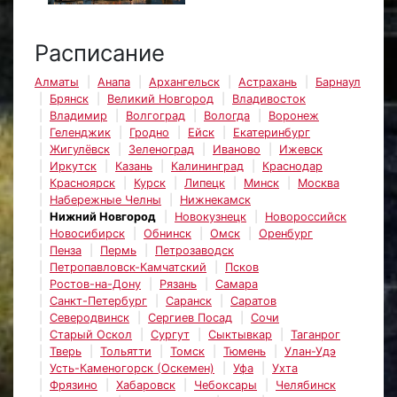
Расписание
Алматы
Анапа
Архангельск
Астрахань
Барнаул
Брянск
Великий Новгород
Владивосток
Владимир
Волгоград
Вологда
Воронеж
Геленджик
Гродно
Ейск
Екатеринбург
Жигулёвск
Зеленоград
Иваново
Ижевск
Иркутск
Казань
Калининград
Краснодар
Красноярск
Курск
Липецк
Минск
Москва
Набережные Челны
Нижнекамск
Нижний Новгород
Новокузнецк
Новороссийск
Новосибирск
Обнинск
Омск
Оренбург
Пенза
Пермь
Петрозаводск
Петропавловск-Камчатский
Псков
Ростов-на-Дону
Рязань
Самара
Санкт-Петербург
Саранск
Саратов
Северодвинск
Сергиев Посад
Сочи
Старый Оскол
Сургут
Сыктывкар
Таганрог
Тверь
Тольятти
Томск
Тюмень
Улан-Удэ
Усть-Каменогорск (Оскемен)
Уфа
Ухта
Фрязино
Хабаровск
Чебоксары
Челябинск