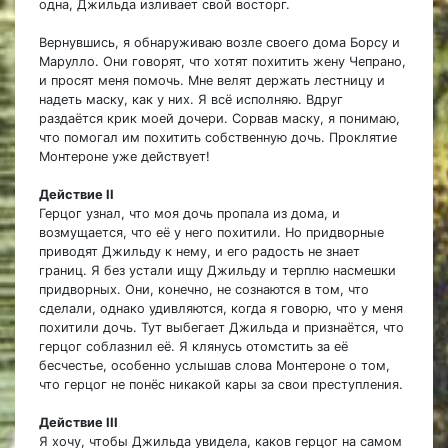
одна, Джильда изливает свой восторг.
Вернувшись, я обнаруживаю возле своего дома Борсу и
Марулло. Они говорят, что хотят похитить жену Чепрано,
и просят меня помочь. Мне велят держать лестницу и
надеть маску, как у них. Я всё исполняю. Вдруг
раздаётся крик моей дочери. Сорвав маску, я понимаю,
что помогал им похитить собственную дочь. Проклятие
Монтероне уже действует!
Действие II
Герцог узнал, что моя дочь пропала из дома, и
возмущается, что её у него похитили. Но придворные
приводят Джильду к нему, и его радость не знает
границ. Я без устали ищу Джильду и терплю насмешки
придворных. Они, конечно, не сознаются в том, что
сделали, однако удивляются, когда я говорю, что у меня
похитили дочь. Тут выбегает Джильда и признаётся, что
герцог соблазнил её. Я клянусь отомстить за её
бесчестье, особенно услышав слова Монтероне о том,
что герцог не понёс никакой кары за свои преступления.
Действие III
Я хочу, чтобы Джильда увидела, каков герцог на самом