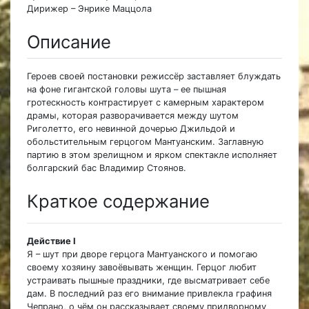
Дирижер – Энрике Маццола
Описание
Героев своей постановки режиссёр заставляет блуждать
на фоне гигантской головы шута – ее пышная
гротескность контрастирует с камерным характером
драмы, которая разворачивается между шутом
Риголетто, его невинной дочерью Джильдой и
обольстительным герцогом Мантуанским. Заглавную
партию в этом зрелищном и ярком спектакле исполняет
болгарский бас Владимир Стоянов.
Краткое содержание
Действие I
Я – шут при дворе герцога Мантуанского и помогаю
своему хозяину завоёвывать женщин. Герцог любит
устраивать пышные праздники, где высматривает себе
дам. В последний раз его внимание привлекла графиня
Чепрано, о чём он рассказывает своему придворному