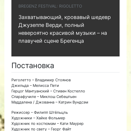
BREGENZ FESTIVAL: RIGOLETTO
Захватывающий, кровавый шедевр
Джузеппе Верди, полный
невероятно красивой музыки – на
плавучей сцене Брегенца
Постановка
Риголетто – Владимир Стоянов
Джильда – Мелисса Пети
Герцог Мантуанский – Стивен Костелло
Спарафучиле – Миклош Себештьен
Маддалена / Джованна – Катрин Вундсэм
Режиссер – Филипп Штёльцль
Художники – Хайке Фольмер
Художник по костюмам – Кати Маурер
Художник по свету – Георг Файт