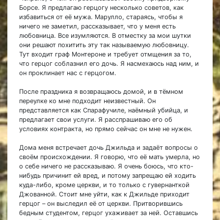
Борсе. Я предлагаю герцогу несколько советов, как
избавиться от её мужа. Марулло, стараясь, чтобы я
ничего не заметил, рассказывает, что у меня есть
любовница. Все изумляются. В отместку за мои шутки
они решают похитить эту так называемую любовницу.
Тут входит граф Монтероне и требует отмщения за то,
что герцог соблазнил его дочь. Я насмехаюсь над ним, и
он проклинает нас с герцогом.
После праздника я возвращаюсь домой, и в тёмном
переулке ко мне подходит неизвестный. Он
представляется как Спарафучиле, наёмный убийца, и
предлагает свои услуги. Я расспрашиваю его об
условиях контракта, но прямо сейчас он мне не нужен.
Дома меня встречает дочь Джильда и задаёт вопросы о
своём происхождении. Я говорю, что её мать умерла, но
о себе ничего не рассказываю. Я очень боюсь, что кто-
нибудь причинит ей вред, и потому запрещаю ей ходить
куда-либо, кроме церкви, и то только с гувернанткой
Джованной. Стоит мне уйти, как к Джильде приходит
герцог – он выследил её от церкви. Притворившись
бедным студентом, герцог ухаживает за ней. Оставшись