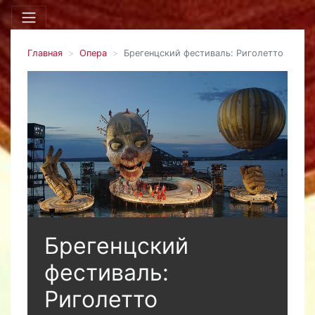
Главная
Опера
Брегенцский фестиваль: Риголетто
Брегенцский
фестиваль:
Риголетто