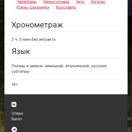
Череповец
Черноголовка
Чита
Энгельс
Южно-Сахалинск
Ярославль
Хронометраж
2 ч. 5 мин.без антракта
Язык
Показы в записи: немецкий, итальянский, русские
субтитры
16+
Опера
Балет