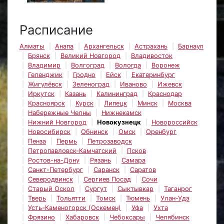
Расписание
Алматы
Анапа
Архангельск
Астрахань
Барнаул
Брянск
Великий Новгород
Владивосток
Владимир
Волгоград
Вологда
Воронеж
Геленджик
Гродно
Ейск
Екатеринбург
Жигулёвск
Зеленоград
Иваново
Ижевск
Иркутск
Казань
Калининград
Краснодар
Красноярск
Курск
Липецк
Минск
Москва
Набережные Челны
Нижнекамск
Нижний Новгород
Новокузнецк
Новороссийск
Новосибирск
Обнинск
Омск
Оренбург
Пенза
Пермь
Петрозаводск
Петропавловск-Камчатский
Псков
Ростов-на-Дону
Рязань
Самара
Санкт-Петербург
Саранск
Саратов
Северодвинск
Сергиев Посад
Сочи
Старый Оскол
Сургут
Сыктывкар
Таганрог
Тверь
Тольятти
Томск
Тюмень
Улан-Удэ
Усть-Каменогорск (Оскемен)
Уфа
Ухта
Фрязино
Хабаровск
Чебоксары
Челябинск