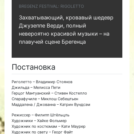
BREGENZ FESTIVAL: RIGOLETTO
Захватывающий, кровавый шедевр
Джузеппе Верди, полный
невероятно красивой музыки – на
плавучей сцене Брегенца
Постановка
Риголетто – Владимир Стоянов
Джильда – Мелисса Пети
Герцог Мантуанский – Стивен Костелло
Спарафучиле – Миклош Себештьен
Маддалена / Джованна – Катрин Вундсэм
Режиссер – Филипп Штёльцль
Художники – Хайке Фольмер
Художник по костюмам – Кати Маурер
Художник по свету – Георг Файт