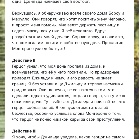
одна, Джильда изливает свой восторг.
Вернувшись, я обнаруживаю возле своего дома Борсу и
Марулло. Они говорят, что хотят похитить жену Чепрано,
и просят меня помочь. Мне велят держать лестницу и
надеть маску, как у них. Я всё исполняю. Вдруг
раздаётся крик моей дочери. Сорвав маску, я понимаю,
что помогал им похитить собственную дочь. Проклятие
Монтероне уже действует!
Действие II
Герцог узнал, что моя дочь пропала из дома, и
возмущается, что её у него похитили. Но придворные
приводят Джильду к нему, и его радость не знает
границ. Я без устали ищу Джильду и терплю насмешки
придворных. Они, конечно, не сознаются в том, что
сделали, однако удивляются, когда я говорю, что у меня
похитили дочь. Тут выбегает Джильда и признаётся, что
герцог соблазнил её. Я клянусь отомстить за её
бесчестье, особенно услышав слова Монтероне о том,
что герцог не понёс никакой кары за свои преступления.
Действие III
Я хочу, чтобы Джильда увидела, каков герцог на самом