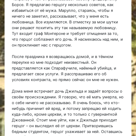
Борсе. Я предлагаю герцогу несколько советов, как
избавиться от её мужа. Марулло, стараясь, чтобы я
ничего не заметил, рассказывает, что у меня есть
любовница. Все изумляются. В отместку за мои шутки
они решают похитить эту так называемую любовницу.
Тут входит граф Монтероне и требует отмщения за то,
что герцог соблазнил его дочь. Я насмехаюсь над ним, и
он проклинает нас с герцогом.
После праздника я возвращаюсь домой, и в тёмном
переулке ко мне подходит неизвестный. Он
представляется как Спарафучиле, наёмный убийца, и
предлагает свои услуги. Я расспрашиваю его об
условиях контракта, но прямо сейчас он мне не нужен.
Дома меня встречает дочь Джильда и задаёт вопросы о
своём происхождении. Я говорю, что её мать умерла, но
о себе ничего не рассказываю. Я очень боюсь, что кто-
нибудь причинит ей вред, и потому запрещаю ей ходить
куда-либо, кроме церкви, и то только с гувернанткой
Джованной. Стоит мне уйти, как к Джильде приходит
герцог – он выследил её от церкви. Притворившись
бедным студентом, герцог ухаживает за ней. Оставшись