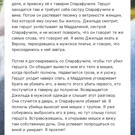
деле, и привожу её к таверне Спарафучиле. Герцог
находится там и требует себе сестру Спарафучиле и
вина. Потом он распевает песенку о ветрености женщин,
без которой ему скучно бы жилось. Джильда смотрит,
как герцог ухлёстывает за Маддаленой, сестрой
Спарафучиле, и не может поверить, что он говорит те же
самые слова, что говорил ей. Я велю Джильде ехать в
Верону, переодевшись в мужское платье, и говорю, что
присоединюсь к ней завтра.
Потом я договариваюсь со Спарафучиле, чтобы тот убил
герцога. Он обещает вынести мне его тело в мешке,
когда пробьёт полночь. Надвигается гроза, и я ухожу.
Герцог уходит наверх спать, а Маддалена уговаривает
брата не убивать его, а вместо этого убить первого, кто
постучится в таверну до полуночи. Возвращается
Джильда в мужской одежде и слышит этот разговор.
Она стучится в дверь, и Спарафучиле убивает её. В
полночь убийца выносит мне мешок с трупом. Я уже
собираюсь выбросить его в реку, но тут слышу голос
герцога. Встревожившись, я открываю мешок и вижу
там собственную дочь. Она успевает попрощаться со
мной и умирает. Я проклят!