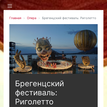
Главная
Опера
Брегенцский фестиваль: Риголетто
Брегенцский
фестиваль:
Риголетто