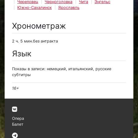
Череповец
Черноголовка
Чита
Энгельс
Южно-Сахалинск
Ярославль
Хронометраж
2 ч. 5 мин.без антракта
Язык
Показы в записи: немецкий, итальянский, русские
субтитры
16+
Опера
Балет