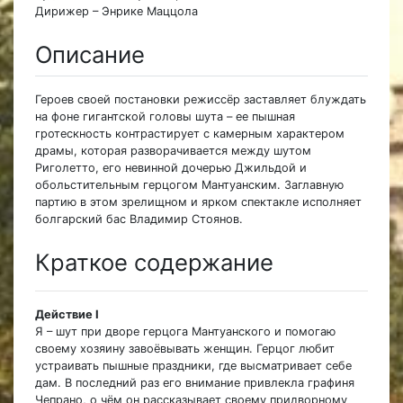
Дирижер – Энрике Маццола
Описание
Героев своей постановки режиссёр заставляет блуждать
на фоне гигантской головы шута – ее пышная
гротескность контрастирует с камерным характером
драмы, которая разворачивается между шутом
Риголетто, его невинной дочерью Джильдой и
обольстительным герцогом Мантуанским. Заглавную
партию в этом зрелищном и ярком спектакле исполняет
болгарский бас Владимир Стоянов.
Краткое содержание
Действие I
Я – шут при дворе герцога Мантуанского и помогаю
своему хозяину завоёвывать женщин. Герцог любит
устраивать пышные праздники, где высматривает себе
дам. В последний раз его внимание привлекла графиня
Чепрано, о чём он рассказывает своему придворному