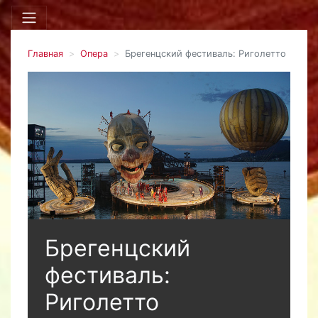
Главная
Опера
Брегенцский фестиваль: Риголетто
Брегенцский
фестиваль:
Риголетто