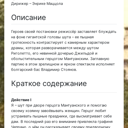
Дирижер – Энрике Маццола
Описание
Героев своей постановки режиссёр заставляет блуждать
на фоне гигантской головы шута – ее пышная
гротескность контрастирует с камерным характером
драмы, которая разворачивается между шутом
Риголетто, его невинной дочерью Джильдой и
обольстительным герцогом Мантуанским. Заглавную
партию в этом зрелищном и ярком спектакле исполняет
болгарский бас Владимир Стоянов.
Краткое содержание
Действие I
Я – шут при дворе герцога Мантуанского и помогаю
своему хозяину завоёвывать женщин. Герцог любит
устраивать пышные праздники, где высматривает себе
дам. В последний раз его внимание привлекла графиня
Чепрано, о чём он рассказывает своему придворному