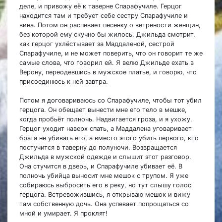
деле, и привожу её к таверне Спарафучиле. Герцог
находится там и требует себе сестру Спарафучиле и
вина. Потом он распевает песенку о ветрености женщин,
без которой ему скучно бы жилось. Джильда смотрит,
как герцог ухлёстывает за Маддаленой, сестрой
Спарафучиле, и не может поверить, что он говорит те же
самые слова, что говорил ей. Я велю Джильде ехать в
Верону, переодевшись в мужское платье, и говорю, что
присоединюсь к ней завтра.
Потом я договариваюсь со Спарафучиле, чтобы тот убил
герцога. Он обещает вынести мне его тело в мешке,
когда пробьёт полночь. Надвигается гроза, и я ухожу.
Герцог уходит наверх спать, а Маддалена уговаривает
брата не убивать его, а вместо этого убить первого, кто
постучится в таверну до полуночи. Возвращается
Джильда в мужской одежде и слышит этот разговор.
Она стучится в дверь, и Спарафучиле убивает её. В
полночь убийца выносит мне мешок с трупом. Я уже
собираюсь выбросить его в реку, но тут слышу голос
герцога. Встревожившись, я открываю мешок и вижу
там собственную дочь. Она успевает попрощаться со
мной и умирает. Я проклят!