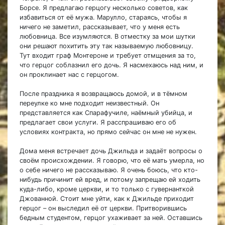
Борсе. Я предлагаю герцогу несколько советов, как
избавиться от её мужа. Марулло, стараясь, чтобы я
ничего не заметил, рассказывает, что у меня есть
любовница. Все изумляются. В отместку за мои шутки
они решают похитить эту так называемую любовницу.
Тут входит граф Монтероне и требует отмщения за то,
что герцог соблазнил его дочь. Я насмехаюсь над ним, и
он проклинает нас с герцогом.
После праздника я возвращаюсь домой, и в тёмном
переулке ко мне подходит неизвестный. Он
представляется как Спарафучиле, наёмный убийца, и
предлагает свои услуги. Я расспрашиваю его об
условиях контракта, но прямо сейчас он мне не нужен.
Дома меня встречает дочь Джильда и задаёт вопросы о
своём происхождении. Я говорю, что её мать умерла, но
о себе ничего не рассказываю. Я очень боюсь, что кто-
нибудь причинит ей вред, и потому запрещаю ей ходить
куда-либо, кроме церкви, и то только с гувернанткой
Джованной. Стоит мне уйти, как к Джильде приходит
герцог – он выследил её от церкви. Притворившись
бедным студентом, герцог ухаживает за ней. Оставшись