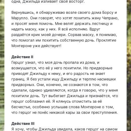
одна, Джильда изливает свой восторг.
Вернувшись, я обнаруживаю возле своего дома Борсу и
Марулло. Они говорят, что хотят похитить жену Чепрано,
и просят меня помочь. Мне велят держать лестницу и
надеть маску, как у них. Я всё исполняю. Вдруг
раздаётся крик моей дочери. Сорвав маску, я понимаю,
что помогал им похитить собственную дочь. Проклятие
Монтероне уже действует!
Действие II
Герцог узнал, что моя дочь пропала из дома, и
возмущается, что её у него похитили. Но придворные
приводят Джильду к нему, и его радость не знает
границ. Я без устали ищу Джильду и терплю насмешки
придворных. Они, конечно, не сознаются в том, что
сделали, однако удивляются, когда я говорю, что у меня
похитили дочь. Тут выбегает Джильда и признаётся, что
герцог соблазнил её. Я клянусь отомстить за её
бесчестье, особенно услышав слова Монтероне о том,
что герцог не понёс никакой кары за свои преступления.
Действие III
Я хочу, чтобы Джильда увидела, каков герцог на самом