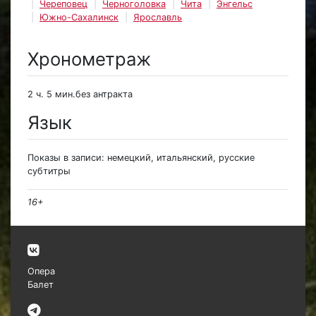
Череповец
Черноголовка
Чита
Энгельс
Южно-Сахалинск
Ярославль
Хронометраж
2 ч. 5 мин.без антракта
Язык
Показы в записи: немецкий, итальянский, русские
субтитры
16+
Опера
Балет