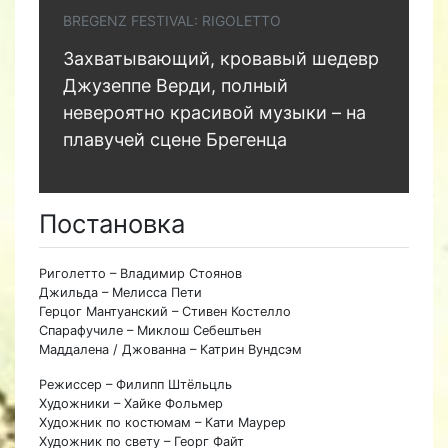
BREGENZ FESTIVAL: RIGOLETTO
Захватывающий, кровавый шедевр
Джузеппе Верди, полный
невероятно красивой музыки – на
плавучей сцене Брегенца
Постановка
Риголетто – Владимир Стоянов
Джильда – Мелисса Пети
Герцог Мантуанский – Стивен Костелло
Спарафучиле – Миклош Себештьен
Маддалена / Джованна – Катрин Вундсэм
Режиссер – Филипп Штёльцль
Художники – Хайке Фольмер
Художник по костюмам – Кати Маурер
Художник по свету – Георг Файт