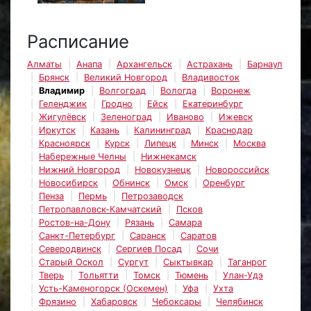
Расписание
Алматы
Анапа
Архангельск
Астрахань
Барнаул
Брянск
Великий Новгород
Владивосток
Владимир
Волгоград
Вологда
Воронеж
Геленджик
Гродно
Ейск
Екатеринбург
Жигулёвск
Зеленоград
Иваново
Ижевск
Иркутск
Казань
Калининград
Краснодар
Красноярск
Курск
Липецк
Минск
Москва
Набережные Челны
Нижнекамск
Нижний Новгород
Новокузнецк
Новороссийск
Новосибирск
Обнинск
Омск
Оренбург
Пенза
Пермь
Петрозаводск
Петропавловск-Камчатский
Псков
Ростов-на-Дону
Рязань
Самара
Санкт-Петербург
Саранск
Саратов
Северодвинск
Сергиев Посад
Сочи
Старый Оскол
Сургут
Сыктывкар
Таганрог
Тверь
Тольятти
Томск
Тюмень
Улан-Удэ
Усть-Каменогорск (Оскемен)
Уфа
Ухта
Фрязино
Хабаровск
Чебоксары
Челябинск