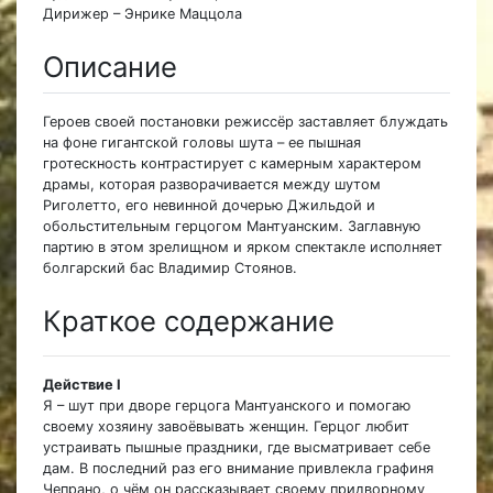
Дирижер – Энрике Маццола
Описание
Героев своей постановки режиссёр заставляет блуждать
на фоне гигантской головы шута – ее пышная
гротескность контрастирует с камерным характером
драмы, которая разворачивается между шутом
Риголетто, его невинной дочерью Джильдой и
обольстительным герцогом Мантуанским. Заглавную
партию в этом зрелищном и ярком спектакле исполняет
болгарский бас Владимир Стоянов.
Краткое содержание
Действие I
Я – шут при дворе герцога Мантуанского и помогаю
своему хозяину завоёвывать женщин. Герцог любит
устраивать пышные праздники, где высматривает себе
дам. В последний раз его внимание привлекла графиня
Чепрано, о чём он рассказывает своему придворному