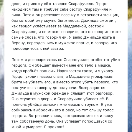
деле, и привожу её к таверне Спарафучиле. Герцог
находится там и требует себе сестру Спарафучиле и
вина. Потом он распевает песенку о ветрености женщин,
без которой ему скучно бы жилось. Джильда смотрит,
как герцог ухлёстывает за Маддаленой, сестрой
Спарафучиле, и не может поверить, что он говорит те же
самые слова, что говорил ей. Я велю Джильде ехать в
Верону, переодевшись в мужское платье, и говорю, что
присоединюсь к ней завтра.
Потом я договариваюсь со Спарафучиле, чтобы тот убил
герцога. Он обещает вынести мне его тело в мешке,
когда пробьёт полночь. Надвигается гроза, и я ухожу.
Герцог уходит наверх спать, а Маддалена уговаривает
брата не убивать его, а вместо этого убить первого, кто
постучится в таверну до полуночи. Возвращается
Джильда в мужской одежде и слышит этот разговор.
Она стучится в дверь, и Спарафучиле убивает её. В
полночь убийца выносит мне мешок с трупом. Я уже
собираюсь выбросить его в реку, но тут слышу голос
герцога. Встревожившись, я открываю мешок и вижу
там собственную дочь. Она успевает попрощаться со
мной и умирает. Я проклят!