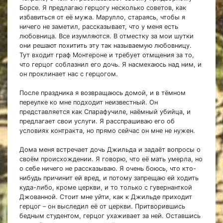
Борсе. Я предлагаю герцогу несколько советов, как
избавиться от её мужа. Марулло, стараясь, чтобы я
ничего не заметил, рассказывает, что у меня есть
любовница. Все изумляются. В отместку за мои шутки
они решают похитить эту так называемую любовницу.
Тут входит граф Монтероне и требует отмщения за то,
что герцог соблазнил его дочь. Я насмехаюсь над ним, и
он проклинает нас с герцогом.
После праздника я возвращаюсь домой, и в тёмном
переулке ко мне подходит неизвестный. Он
представляется как Спарафучиле, наёмный убийца, и
предлагает свои услуги. Я расспрашиваю его об
условиях контракта, но прямо сейчас он мне не нужен.
Дома меня встречает дочь Джильда и задаёт вопросы о
своём происхождении. Я говорю, что её мать умерла, но
о себе ничего не рассказываю. Я очень боюсь, что кто-
нибудь причинит ей вред, и потому запрещаю ей ходить
куда-либо, кроме церкви, и то только с гувернанткой
Джованной. Стоит мне уйти, как к Джильде приходит
герцог – он выследил её от церкви. Притворившись
бедным студентом, герцог ухаживает за ней. Оставшись