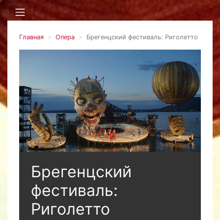
Главная
Опера
Брегенцский фестиваль: Риголетто
Брегенцский
фестиваль:
Риголетто