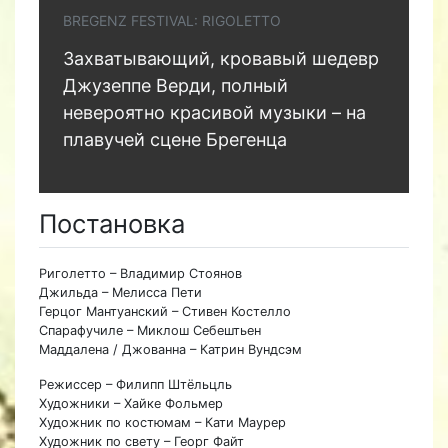
BREGENZ FESTIVAL: RIGOLETTO
Захватывающий, кровавый шедевр
Джузеппе Верди, полный
невероятно красивой музыки – на
плавучей сцене Брегенца
Постановка
Риголетто – Владимир Стоянов
Джильда – Мелисса Пети
Герцог Мантуанский – Стивен Костелло
Спарафучиле – Миклош Себештьен
Маддалена / Джованна – Катрин Вундсэм
Режиссер – Филипп Штёльцль
Художники – Хайке Фольмер
Художник по костюмам – Кати Маурер
Художник по свету – Георг Файт