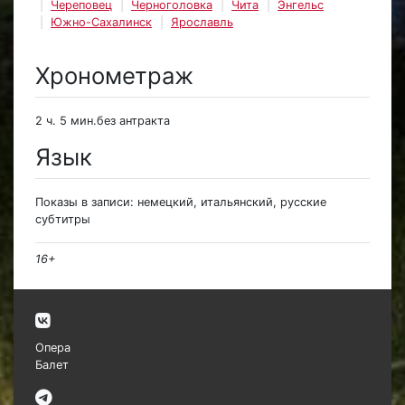
Череповец
Черноголовка
Чита
Энгельс
Южно-Сахалинск
Ярославль
Хронометраж
2 ч. 5 мин.без антракта
Язык
Показы в записи: немецкий, итальянский, русские
субтитры
16+
Опера
Балет