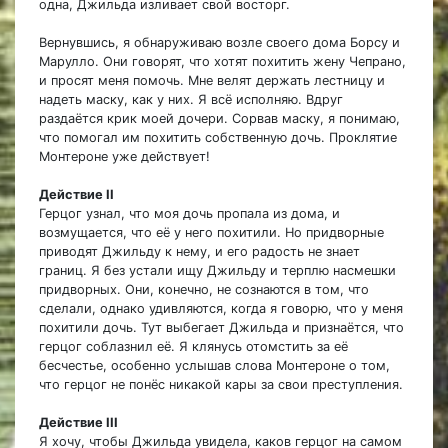
одна, Джильда изливает свой восторг.
Вернувшись, я обнаруживаю возле своего дома Борсу и
Марулло. Они говорят, что хотят похитить жену Чепрано,
и просят меня помочь. Мне велят держать лестницу и
надеть маску, как у них. Я всё исполняю. Вдруг
раздаётся крик моей дочери. Сорвав маску, я понимаю,
что помогал им похитить собственную дочь. Проклятие
Монтероне уже действует!
Действие II
Герцог узнал, что моя дочь пропала из дома, и
возмущается, что её у него похитили. Но придворные
приводят Джильду к нему, и его радость не знает
границ. Я без устали ищу Джильду и терплю насмешки
придворных. Они, конечно, не сознаются в том, что
сделали, однако удивляются, когда я говорю, что у меня
похитили дочь. Тут выбегает Джильда и признаётся, что
герцог соблазнил её. Я клянусь отомстить за её
бесчестье, особенно услышав слова Монтероне о том,
что герцог не понёс никакой кары за свои преступления.
Действие III
Я хочу, чтобы Джильда увидела, каков герцог на самом