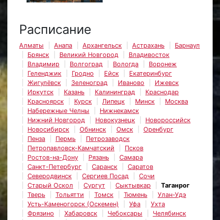
Расписание
Алматы
Анапа
Архангельск
Астрахань
Барнаул
Брянск
Великий Новгород
Владивосток
Владимир
Волгоград
Вологда
Воронеж
Геленджик
Гродно
Ейск
Екатеринбург
Жигулёвск
Зеленоград
Иваново
Ижевск
Иркутск
Казань
Калининград
Краснодар
Красноярск
Курск
Липецк
Минск
Москва
Набережные Челны
Нижнекамск
Нижний Новгород
Новокузнецк
Новороссийск
Новосибирск
Обнинск
Омск
Оренбург
Пенза
Пермь
Петрозаводск
Петропавловск-Камчатский
Псков
Ростов-на-Дону
Рязань
Самара
Санкт-Петербург
Саранск
Саратов
Северодвинск
Сергиев Посад
Сочи
Старый Оскол
Сургут
Сыктывкар
Таганрог
Тверь
Тольятти
Томск
Тюмень
Улан-Удэ
Усть-Каменогорск (Оскемен)
Уфа
Ухта
Фрязино
Хабаровск
Чебоксары
Челябинск